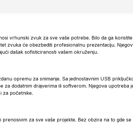
vrhunski zvuk za sve vaše potrebe. Bilo da ga koristite
litet zvuka će obezbediti profesionalnu prezentaciju. Njego
dajući dašak sofisticiranosti vašem okruženju.
ouzdanu opremu za snimanje. Sa jednostavnim USB priklju
za dodatnim drajverima ili softverom. Njegova upotreba je 
i za početnike.
i prenosivim za sve vaše projekte. Bez obzira na to gde se 