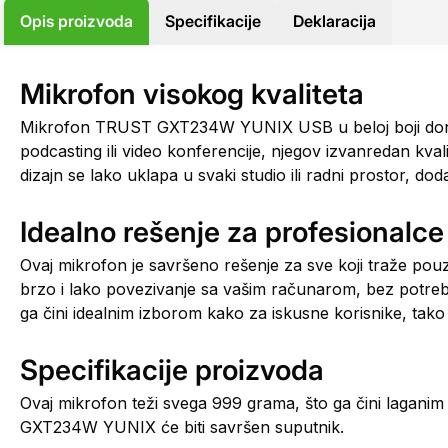
Opis proizvoda
Specifikacije
Deklaracija
Mikrofon visokog kvaliteta
Mikrofon TRUST GXT234W YUNIX USB u beloj boji donosi 
podcasting ili video konferencije, njegov izvanredan kva
dizajn se lako uklapa u svaki studio ili radni prostor, do
Idealno rešenje za profesionalce
Ovaj mikrofon je savršeno rešenje za sve koji traže p
brzo i lako povezivanje sa vašim računarom, bez potrebe 
ga čini idealnim izborom kako za iskusne korisnike, tako 
Specifikacije proizvoda
Ovaj mikrofon teži svega 999 grama, što ga čini laganim 
GXT234W YUNIX će biti savršen suputnik.