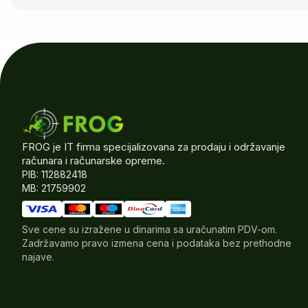
FROG je IT firma specijalizovana za prodaju i održavanje
računara i računarske opreme.
PIB: 112882418
MB: 21759902
Sve cene su izražene u dinarima sa uračunatim PDV-om.
Zadržavamo pravo izmena cena i podataka bez prethodne
najave.