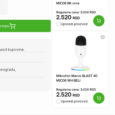
MIC06 BK crna
Regularna cena:
3.024
RSD
2.520
RSD
Uporedi proizvod
 korpu
na
od kupovine.
Beogradu,
Mikrofon Marvo BLAST 40
MIC06 WH BELI
Regularna cena:
3.024
RSD
2.520
RSD
Uporedi proizvod