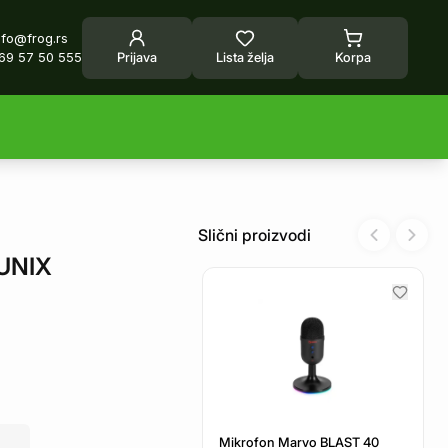
nfo@frog.rs
69 57 50 555
Prijava
Lista želja
Korpa
Slični proizvodi
Previous sl
Next 
UNIX
Mikrofon Marvo BLAST 40