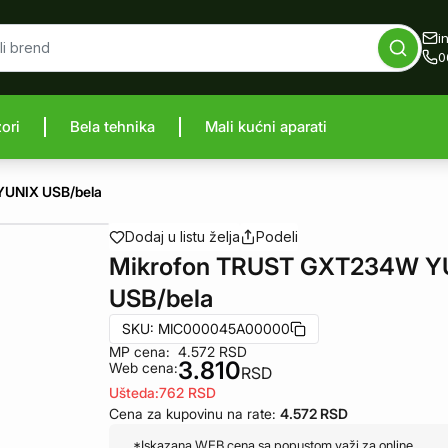
i
0
zori
Bela tehnika
Mali kućni aparati
proizvod
YUNIX USB/bela
Dodaj u listu želja
Podeli
Mikrofon TRUST GXT234W Y
USB/bela
SKU:
MIC000045A00000
MP cena:
4.572
RSD
3.810
Web cena:
RSD
Ušteda:
762
RSD
Cena za kupovinu na rate:
4.572
RSD
*Iskazana WEB cena sa popustom važi za online