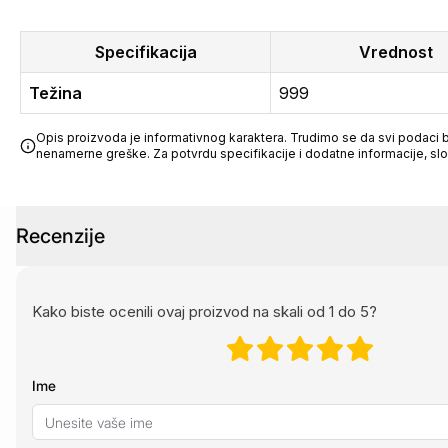
Specifikacija
Vrednost
Težina
999
Opis proizvoda je informativnog karaktera. Trudimo se da svi podaci bu
nenamerne greške. Za potvrdu specifikacije i dodatne informacije, sl
Recenzije
Kako biste ocenili ovaj proizvod na skali od 1 do 5?
Ime