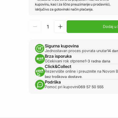
kupovinu, kao i za lično preuzimanje u prodavnici,
isključivo za gotovinski način plaćanja.
Dodaj u
Sigurna kupovina
Jednostavan proces povrata unutar
14 da
Brza isporuka
Očekivani rok otpreme
1-3 radna dana
Click&Collect
Rezervišite online i preuzmite na Novom 
bez troškova dostave
.
Podrška
Pomoć pri kupovini
069 57 50 555