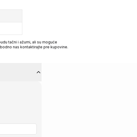
du tačni i ažurni, ali su moguće
obodno nas kontaktirajte pre kupovine.