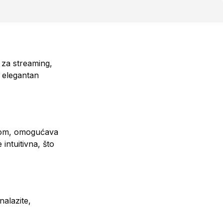
 za streaming,
v elegantan
čkom, omogućava
intuitivna, što
nalazite,