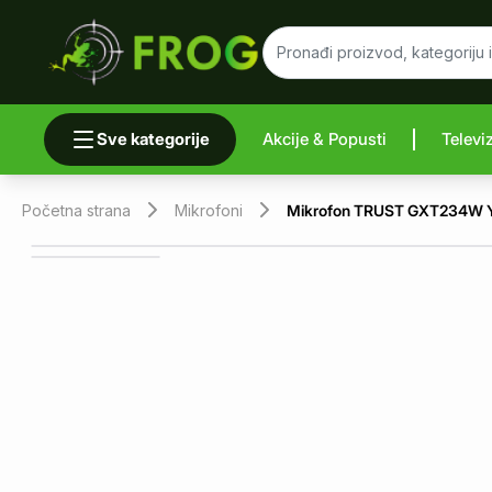
Sve kategorije
Akcije & Popusti
Televi
Uporedi 
Početna strana
Mikrofoni
Mikrofon TRUST GXT234W 