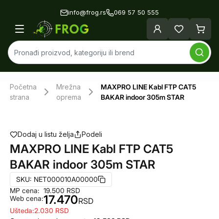
info@frog.rs
069 57 50 555
Početna
Mrežna
MAXPRO LINE Kabl FTP CAT5
strana
oprema
BAKAR indoor 305m STAR
Dodaj u listu želja
Podeli
MAXPRO LINE Kabl FTP CAT5
BAKAR indoor 305m STAR
SKU:
NET000010A00000
MP cena:
19.500
RSD
17.470
Web cena:
RSD
Ušteda:
2.030
RSD