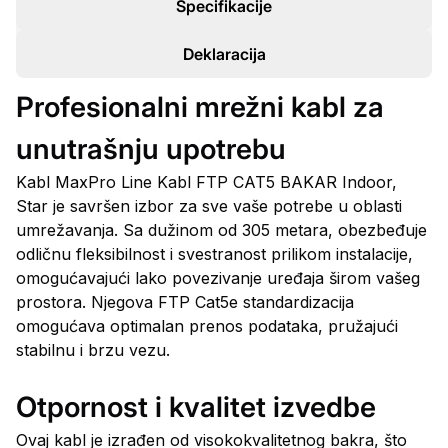
Specifikacije
Deklaracija
Profesionalni mrežni kabl za
unutrašnju upotrebu
Kabl MaxPro Line Kabl FTP CAT5 BAKAR Indoor,
Star je savršen izbor za sve vaše potrebe u oblasti
umrežavanja. Sa dužinom od 305 metara, obezbeđuje
odličnu fleksibilnost i svestranost prilikom instalacije,
omogućavajući lako povezivanje uređaja širom vašeg
prostora. Njegova FTP Cat5e standardizacija
omogućava optimalan prenos podataka, pružajući
stabilnu i brzu vezu.
Otpornost i kvalitet izvedbe
Ovaj kabl je izrađen od visokokvalitetnog bakra, što