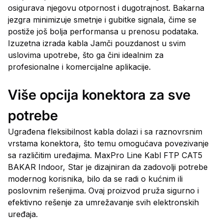
osigurava njegovu otpornost i dugotrajnost. Bakarna
jezgra minimizuje smetnje i gubitke signala, čime se
postiže još bolja performansa u prenosu podataka.
Izuzetna izrada kabla Jamči pouzdanost u svim
uslovima upotrebe, što ga čini idealnim za
profesionalne i komercijalne aplikacije.
Više opcija konektora za sve
potrebe
Ugrađena fleksibilnost kabla dolazi i sa raznovrsnim
vrstama konektora, što temu omogućava povezivanje
sa različitim uređajima. MaxPro Line Kabl FTP CAT5
BAKAR Indoor, Star je dizajniran da zadovolji potrebe
modernog korisnika, bilo da se radi o kućnim ili
poslovnim rešenjima. Ovaj proizvod pruža sigurno i
efektivno rešenje za umrežavanje svih elektronskih
uređaja.