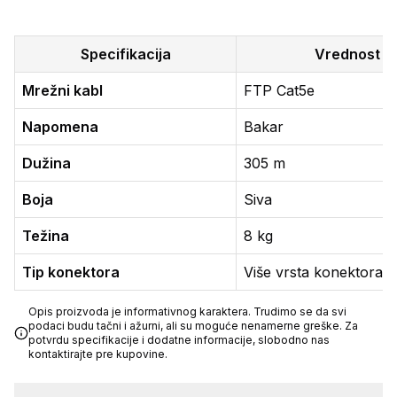
Specifikacija
Vrednost
Mrežni kabl
FTP Cat5e
Napomena
Bakar
Dužina
305 m
Boja
Siva
Težina
8 kg
Tip konektora
Više vrsta konektora
Opis proizvoda je informativnog karaktera. Trudimo se da svi
podaci budu tačni i ažurni, ali su moguće nenamerne greške. Za
potvrdu specifikacije i dodatne informacije, slobodno nas
kontaktirajte pre kupovine.