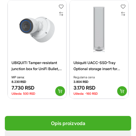
UBIQUITI Tamper-resistant
Ubiquiti UACC-SSD-Tray
junction box for UniFi Bullet,
Optional storage insert for
Dome, and Turret cameras
Cloud Gateway Max and
MP cena:
Regularna cena
that enhances mounting
Fiber that supports one 2230,
8.230
RSD
3.804
RSD
durability, aesthetics, and
7.730
RSD
2242, 2260, 2280, or 22110
3.170
RSD
ease of maintenance.
sized M.2 NVMe SSD
Ušteda:
500
RSD
Ušteda:
-160
RSD
Opis proizvoda