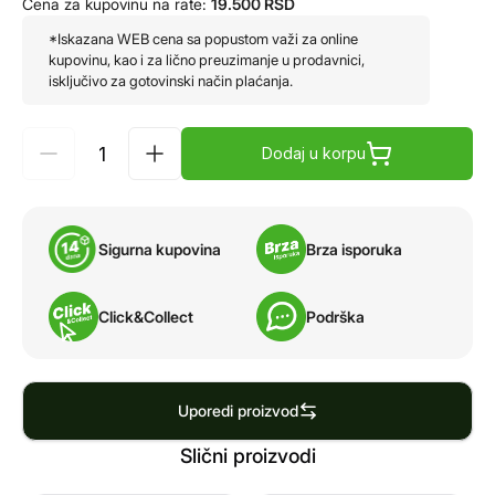
Cena za kupovinu na rate:
19.500
RSD
*Iskazana WEB cena sa popustom važi za online
kupovinu, kao i za lično preuzimanje u prodavnici,
isključivo za gotovinski način plaćanja.
Dodaj u korpu
Sigurna kupovina
Brza isporuka
Click&Collect
Podrška
Uporedi proizvod
Slični proizvodi