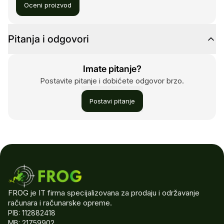
Oceni proizvod
Pitanja i odgovori
Imate pitanje?
Postavite pitanje i dobićete odgovor brzo.
Postavi pitanje
FROG je IT firma specijalizovana za prodaju i održavanje
računara i računarske opreme.
PIB: 112882418
MB: 21759902