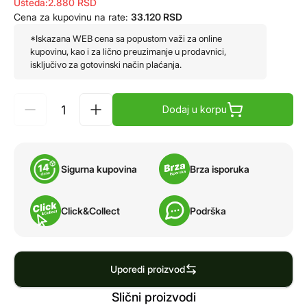
Ušteda:
2.880
RSD
Cena za kupovinu na rate:
33.120
RSD
*Iskazana WEB cena sa popustom važi za online
kupovinu, kao i za lično preuzimanje u prodavnici,
isključivo za gotovinski način plaćanja.
Dodaj u korpu
Sigurna kupovina
Brza isporuka
Click&Collect
Podrška
Uporedi proizvod
Slični proizvodi