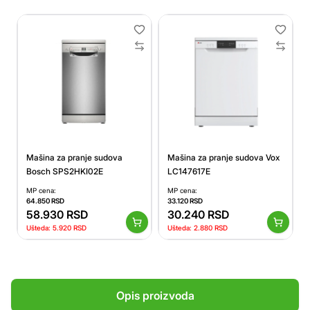
Mašina za pranje sudova
Mašina za pranje sudova Vox
Bosch SPS2HKI02E
LC147617E
MP cena:
MP cena:
64.850
RSD
33.120
RSD
58.930
RSD
30.240
RSD
Ušteda:
5.920
RSD
Ušteda:
2.880
RSD
Opis proizvoda