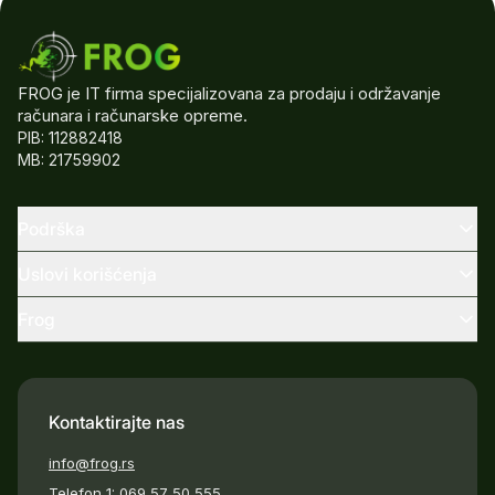
FROG je IT firma specijalizovana za prodaju i održavanje
računara i računarske opreme.
PIB: 112882418
MB: 21759902
Podrška
Uslovi korišćenja
Frog
Kontaktirajte nas
info@frog.rs
Telefon 1:
069 57 50 555