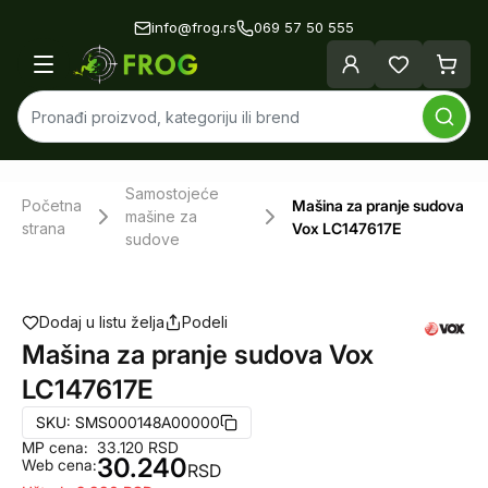
info@frog.rs
069 57 50 555
Samostojeće
Početna
Mašina za pranje sudova
mašine za
strana
Vox LC147617E
sudove
Dodaj u listu želja
Podeli
Mašina za pranje sudova Vox
LC147617E
SKU:
SMS000148A00000
MP cena:
33.120
RSD
30.240
Web cena:
RSD