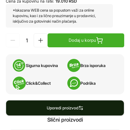
Cena za kupovinu na rate:
19.010
RSD
*Iskazana WEB cena sa popustom važi za online
kupovinu, kao i za lično preuzimanje u prodavnici,
isključivo za gotovinski način plaćanja.
Dodaj u korpu
Sigurna kupovina
Brza isporuka
Click&Collect
Podrška
Uporedi proizvod
Slični proizvodi