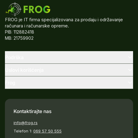
FROG je IT firma specijalizovana za prodaju i održavanje
računara i računarske opreme.
PIB: 112882418
MB: 21759902
Podrška
Uslovi korišćenja
Frog
Kontaktirajte nas
info@frog.rs
Telefon 1:
069 57 50 555