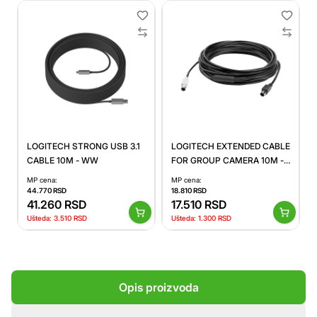
LOGITECH STRONG USB 3.1
LOGITECH EXTENDED CABLE
CABLE 10M - WW
FOR GROUP CAMERA 10M -
WW
MP cena:
MP cena:
44.770
RSD
18.810
RSD
41.260
RSD
17.510
RSD
Ušteda:
3.510
RSD
Ušteda:
1.300
RSD
Opis proizvoda