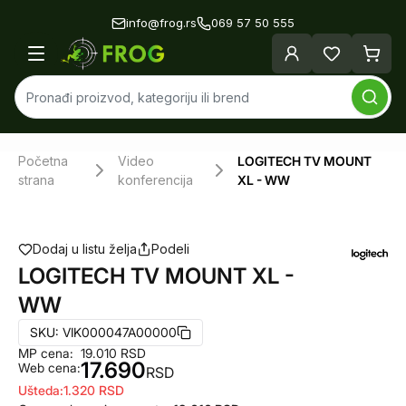
info@frog.rs
069 57 50 555
Početna
Video
LOGITECH TV MOUNT
strana
konferencija
XL - WW
Dodaj u listu želja
Podeli
LOGITECH TV MOUNT XL -
WW
SKU:
VIK000047A00000
MP cena:
19.010
RSD
17.690
Web cena:
RSD
Ušteda:
1.320
RSD