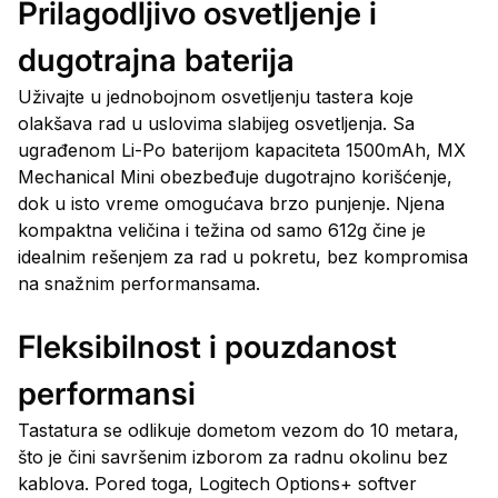
Prilagodljivo osvetljenje i
dugotrajna baterija
Uživajte u jednobojnom osvetljenju tastera koje
olakšava rad u uslovima slabijeg osvetljenja. Sa
ugrađenom Li-Po baterijom kapaciteta 1500mAh, MX
Mechanical Mini obezbeđuje dugotrajno korišćenje,
dok u isto vreme omogućava brzo punjenje. Njena
kompaktna veličina i težina od samo 612g čine je
idealnim rešenjem za rad u pokretu, bez kompromisa
na snažnim performansama.
Fleksibilnost i pouzdanost
performansi
Tastatura se odlikuje dometom vezom do 10 metara,
što je čini savršenim izborom za radnu okolinu bez
kablova. Pored toga, Logitech Options+ softver