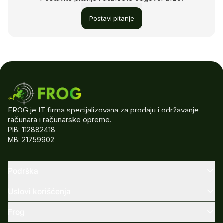
Postavi pitanje
FROG je IT firma specijalizovana za prodaju i održavanje
računara i računarske opreme.
PIB: 112882418
MB: 21759902
Podrška
Uslovi korišćenja
Frog