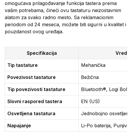
omogućava prilagođavanje funkcija tastera prema
vašim potrebama, čineći ovu tastaturu neizostavnim
alatom za svako radno mesto. Sa reklamacionim
periodom od 24 meseca, možete biti sigurni u kvalitet i
pouzdanost ovog uređaja.
Specifikacija
Vredno
Tip tastature
Mehanička
Povezivost tastature
Bežična
Tip povezivosti tastature
Bluetooth®, Logi Bolt
Slovni raspored tastera
EN (US)
Osvetljena tastatura
Jednobojno osvetljenj
Napajanje
Li-Po baterija, Punjiva