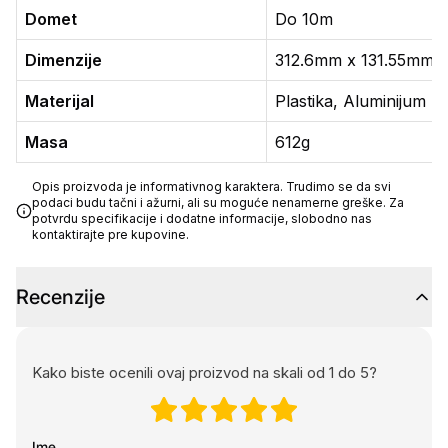
Domet
Do 10m
Dimenzije
312.6mm x 131.55mm 
Materijal
Plastika, Aluminijum
Masa
612g
Opis proizvoda je informativnog karaktera. Trudimo se da svi
podaci budu tačni i ažurni, ali su moguće nenamerne greške. Za
potvrdu specifikacije i dodatne informacije, slobodno nas
kontaktirajte pre kupovine.
Recenzije
Kako biste ocenili ovaj proizvod na skali od 1 do 5?
Ime