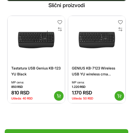
Slični proizvodi
Tastatura USB Genius KB-123
GENIUS KB-7123 Wireless
YU Black
USB YU wireless crna
tastatura
MP cena:
MP cena:
850
RSD
1.220
RSD
810
RSD
1.170
RSD
Ušteda:
40
RSD
Ušteda:
50
RSD