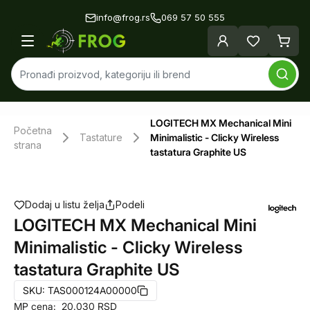
info@frog.rs
069 57 50 555
LOGITECH MX Mechanical Mini
Početna
Tastature
Minimalistic - Clicky Wireless
strana
tastatura Graphite US
Dodaj u listu želja
Podeli
LOGITECH MX Mechanical Mini
Minimalistic - Clicky Wireless
tastatura Graphite US
SKU:
TAS000124A00000
MP cena:
20.030
RSD