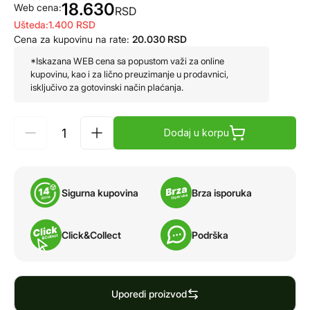
18.630
Web cena:
RSD
Ušteda:
1.400
RSD
Cena za kupovinu na rate:
20.030
RSD
*Iskazana WEB cena sa popustom važi za online
kupovinu, kao i za lično preuzimanje u prodavnici,
isključivo za gotovinski način plaćanja.
Dodaj u korpu
Sigurna kupovina
Brza isporuka
Click&Collect
Podrška
Uporedi proizvod