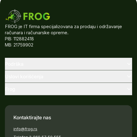
FROG je IT firma specijalizovana za prodaju i održavanje
računara i računarske opreme.
PIB: 112882418
MB: 21759902
Podrška
Uslovi korišćenja
Frog
Kontaktirajte nas
info@frog.rs