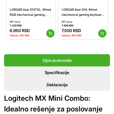
LORGAR Azar 514TKL, Wired
LORGAR Azar 514, Wired
RGB mechanical gaming
mechanical gaming keyboard,
keyboard, black, EN layout
RGB backlight, 1680000
MP cena:
MP cena:
colour variations, 18 modes,
7.400
RSD
7.980
RSD
6.950
RSD
keys number: 104, 50M clicks,
7.500
RSD
linear dream switches, spring
Ušteda:
450
RSD
Ušteda:
480
RSD
cable up to 3.4m, ABS
plastic+metal, magnetic
cover, 450*136*39mm,
1.17kg, black, EN layout
Opis proizvoda
Specifikacije
Deklaracija
Logitech MX Mini Combo:
Idealno rešenje za poslovanje