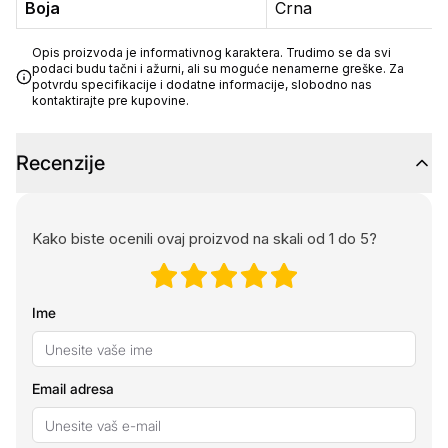
Boja
Crna
Opis proizvoda je informativnog karaktera. Trudimo se da svi
podaci budu tačni i ažurni, ali su moguće nenamerne greške. Za
potvrdu specifikacije i dodatne informacije, slobodno nas
kontaktirajte pre kupovine.
Recenzije
Kako biste ocenili ovaj proizvod na skali od 1 do 5?
Ime
Email adresa