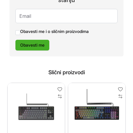
stanju
Obavesti me i o sličnim proizvodima
Obavesti me
Slični proizvodi