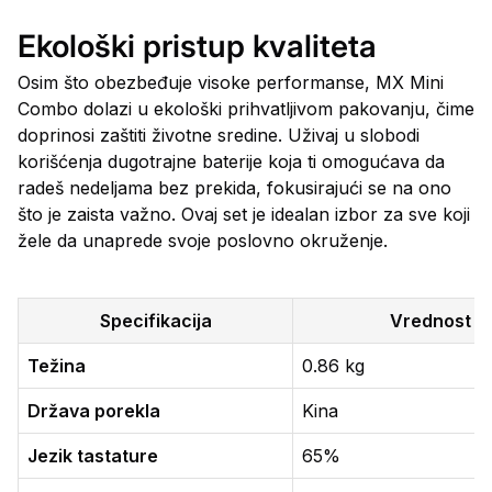
Ekološki pristup kvaliteta
Osim što obezbeđuje visoke performanse, MX Mini
Combo dolazi u ekološki prihvatljivom pakovanju, čime
doprinosi zaštiti životne sredine. Uživaj u slobodi
korišćenja dugotrajne baterije koja ti omogućava da
radeš nedeljama bez prekida, fokusirajući se na ono
što je zaista važno. Ovaj set je idealan izbor za sve koji
žele da unaprede svoje poslovno okruženje.
Specifikacija
Vrednost
Težina
0.86 kg
Država porekla
Kina
Jezik tastature
65%