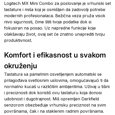
Logitech MX Mini Combo za poslovanje je vrhunski set
tastature i miša koji je osmišljen da zadovolji potrebe
modernih profesionalaca. Bežična veza pruža visok
nivo sigurnosti, čime štiti tvoje podatke dok si
fokusiran na posao. Uz napredne funkcije koje
olakšavaju život, ovaj set će znatno unaprediti tvoju
produktivnost.
Komfort i efikasnost u svakom
okruženju
Tastatura sa pametnim osvetljenjem automatski se
prilagođava svetlosnim uslovima, omogućavajući ti da
normalno kucaš u različitim ambijentima. Uživaj u tišini
i preciznosti dok koristiš ovu tastaturu koja donosi
udobnost i dugotrajnost. Miš opremljen Darkfield
senzorom obezbeđuje vrhunsku preciznost na svim
površinama, čak i na staklenim radnim površinama.