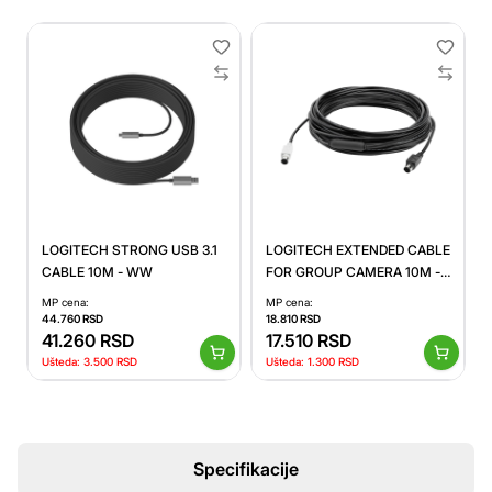
LOGITECH STRONG USB 3.1
LOGITECH EXTENDED CABLE
CABLE 10M - WW
FOR GROUP CAMERA 10M -
WW
MP cena:
MP cena:
44.760
RSD
18.810
RSD
41.260
RSD
17.510
RSD
Ušteda:
3.500
RSD
Ušteda:
1.300
RSD
Specifikacije