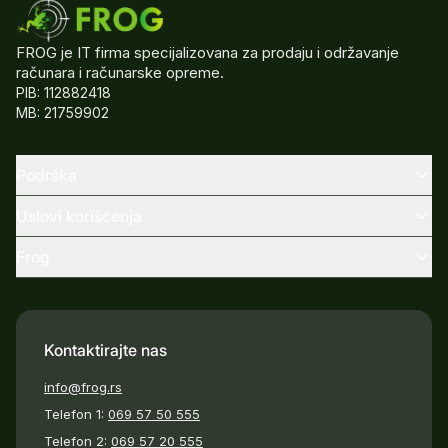
FROG je IT firma specijalizovana za prodaju i održavanje
računara i računarske opreme.
PIB: 112882418
MB: 21759902
Podrška
Uslovi korišćenja
Frog
Kontaktirajte nas
info@frog.rs
Telefon 1:
069 57 50 555
Telefon 2:
069 57 20 555