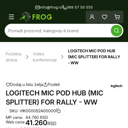
info@frog.rs
069 57 50 555
LOGITECH MIC POD HUB
Početna
Video
(MIC SPLITTER) FOR RALLY
strana
konferencija
- WW
Dodaj u listu želja
Podeli
LOGITECH MIC POD HUB (MIC
SPLITTER) FOR RALLY - WW
SKU:
VIK000052A00000
MP cena:
44.760
RSD
41.260
Web cena:
RSD