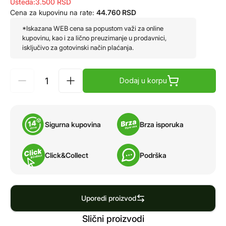
Ušteda:
3.500
RSD
Cena za kupovinu na rate:
44.760
RSD
*Iskazana WEB cena sa popustom važi za online
kupovinu, kao i za lično preuzimanje u prodavnici,
isključivo za gotovinski način plaćanja.
Dodaj u korpu
Sigurna kupovina
Brza isporuka
Click&Collect
Podrška
Uporedi proizvod
Slični proizvodi