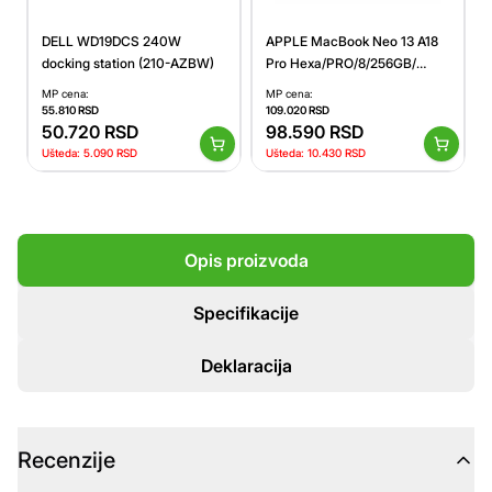
DELL WD19DCS 240W
APPLE MacBook Neo 13 A18
docking station (210-AZBW)
Pro Hexa/PRO/8/256GB/
Silver
MP cena:
MP cena:
55.810
RSD
109.020
RSD
50.720
RSD
98.590
RSD
Ušteda:
5.090
RSD
Ušteda:
10.430
RSD
Opis proizvoda
Specifikacije
Deklaracija
Recenzije