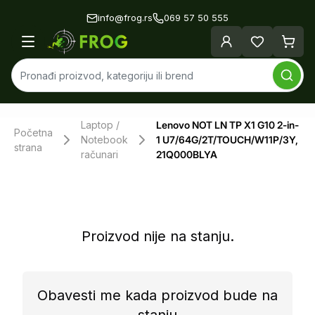
info@frog.rs
069 57 50 555
Laptop /
Lenovo NOT LN TP X1 G10 2-in-
Početna
Notebook
1 U7/64G/2T/TOUCH/W11P/3Y,
strana
računari
21Q000BLYA
Proizvod nije na stanju.
Obavesti me kada proizvod bude na