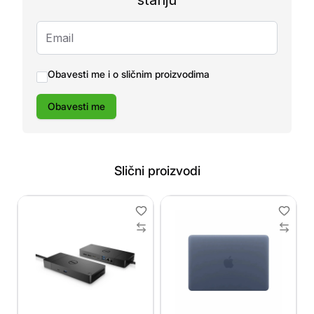
stanju
Obavesti me i o sličnim proizvodima
Obavesti me
Slični proizvodi