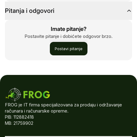
Pitanja i odgovori
Imate pitanje?
Postavite pitanje i dobićete odgovor brzo.
Postavi pitanje
FROG je IT firma specijalizovana za prodaju i održavanje
računara i računarske opreme.
PIB: 112882418
MB: 21759902