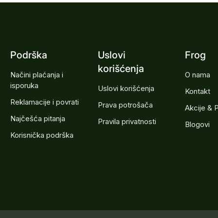
Podrška
Uslovi
Frog
korišćenja
Načini plaćanja i
O nama
isporuka
Uslovi korišćenja
Kontakt
Reklamacije i povrati
Prava potrošača
Akcije & 
Najčešća pitanja
Pravila privatnosti
Blogovi
Korisnička podrška