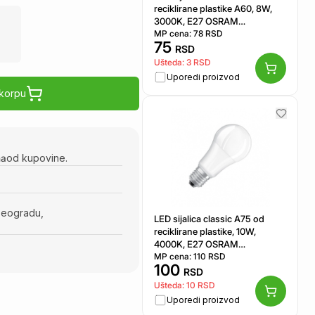
reciklirane plastike A60, 8W,
3000K, E27 OSRAM
4099854530357E
MP cena:
78
RSD
75
RSD
Ušteda:
3
RSD
Uporedi proizvod
 korpu
na
od kupovine.
Beogradu,
LED sijalica classic A75 od
reciklirane plastike, 10W,
4000K, E27 OSRAM
4099854531750E
MP cena:
110
RSD
100
RSD
Ušteda:
10
RSD
Uporedi proizvod