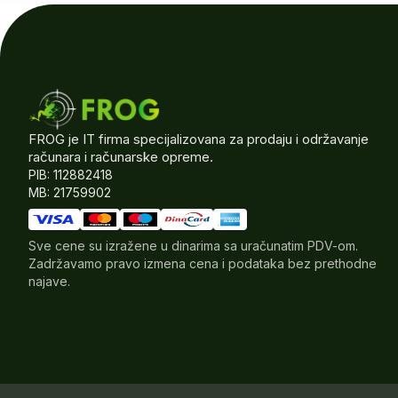
FROG je IT firma specijalizovana za prodaju i održavanje
računara i računarske opreme.
PIB: 112882418
MB: 21759902
Sve cene su izražene u dinarima sa uračunatim PDV-om.
Zadržavamo pravo izmena cena i podataka bez prethodne
najave.