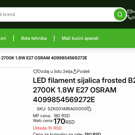
i
0
zori
Bela tehnika
Mali kućni aparati
proizvod
d B25 2700K 1.8W E27 OSRAM 4099854569272E
Dodaj u listu želja
Podeli
LED filament sijalica frosted B
2700K 1.8W E27 OSRAM
4099854569272E
SKU:
SZK001495A00000
MP cena:
180
RSD
170
Web cena:
RSD
Ušteda:
10
RSD
Cena za kupovinu na rate:
180
RSD