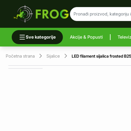
Sve kategorije
Akcije & Popusti
Televi
Uporedi 
Početna strana
Sijalice
LED filament sijalica froste