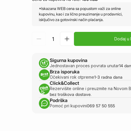
*Iskazana WEB cena sa popustom važi za online
kupovinu, kao i za lično preuzimanje u prodavnici,
isključivo za gotovinski način plaćanja.
Dodaj u
Sigurna kupovina
Jednostavan proces povrata unutar
14 da
Brza isporuka
Očekivani rok otpreme
1-3 radna dana
Click&Collect
Rezervišite online i preuzmite na Novom 
bez troškova dostave
.
Podrška
Pomoć pri kupovini
069 57 50 555