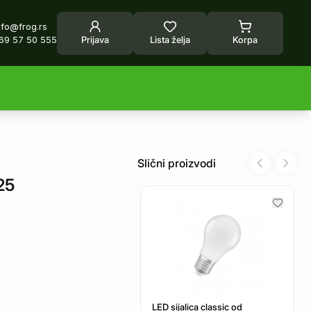
nfo@frog.rs
69 57 50 555
Prijava
Lista želja
Korpa
Slični proizvodi
Previous sl
Next 
25
LED sijalica classic od