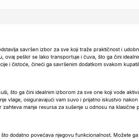
tavlja savršen izbor za sve koji traže praktičnost i udobn
ovaj peškir se lako transportuje i čuva, što ga čini idealn
ncije i čistoće, čineći ga savršenim dodatkom svakom kupatil
ši, što ga čini idealnim izborom za sve one koji vode aktiv
e vlage, osiguravajući vam suvo i prijatno iskustvo nakon k
jer zahteva manje resursa za sušenje u odnosu na klasične p
 što dodatno povećava njegovu funkcionalnost. Možete ga 