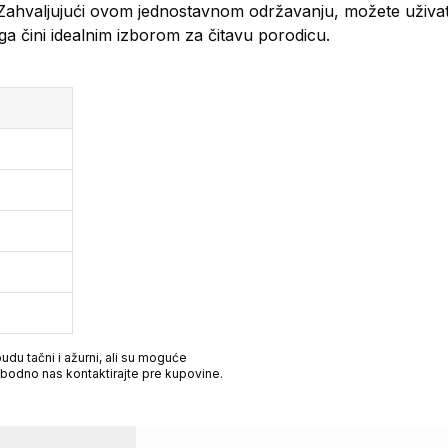
Zahvaljujući ovom jednostavnom održavanju, možete uživat
o ga čini idealnim izborom za čitavu porodicu.
du tačni i ažurni, ali su moguće
obodno nas kontaktirajte pre kupovine.