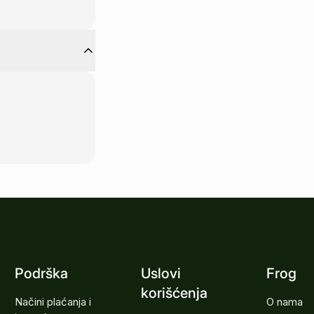
Podrška
Uslovi
Frog
korišćenja
Načini plaćanja i
O nama