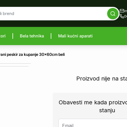
i
0
zori
Bela tehnika
Mali kućni aparati
proizvod
ni peskir za kupanje 30x60cm beli
Proizvod nije na st
Obavesti me kada proizv
stanju