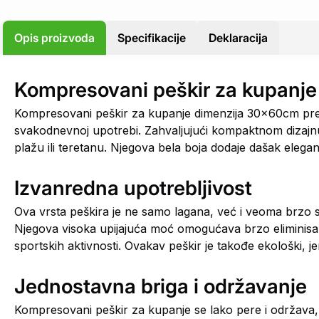
Opis proizvoda
Specifikacije
Deklaracija
Kompresovani peškir za kupanje
Kompresovani peškir za kupanje dimenzija 30x60cm preds
svakodnevnoj upotrebi. Zahvaljujući kompaktnom dizajnu, 
plažu ili teretanu. Njegova bela boja dodaje dašak elega
Izvanredna upotrebljivost
Ova vrsta peškira je ne samo lagana, već i veoma brzo su
Njegova visoka upijajuća moć omogućava brzo eliminisanj
sportskih aktivnosti. Ovakav peškir je takođe ekološki, 
Jednostavna briga i održavanje
Kompresovani peškir za kupanje se lako pere i održava,