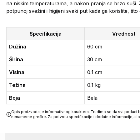
na niskim temperaturama, a nakon pranja se brzo suši. 
potpunoj svežini i higijeni svaki put kada ga koristite, št
Specifikacija
Vrednost
Dužina
60 cm
Širina
30 cm
Visina
0.1 cm
Težina
0.1 kg
Boja
Bela
Opis proizvoda je informativnog karaktera. Trudimo se da svi podaci bu
nenamerne greške. Za potvrdu specifikacije i dodatne informacije, sl