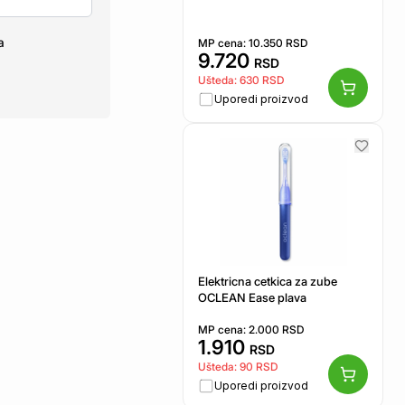
a
MP cena:
10.350
RSD
9.720
RSD
Ušteda:
630
RSD
Uporedi proizvod
Elektricna cetkica za zube
OCLEAN Ease plava
MP cena:
2.000
RSD
1.910
RSD
Ušteda:
90
RSD
Uporedi proizvod