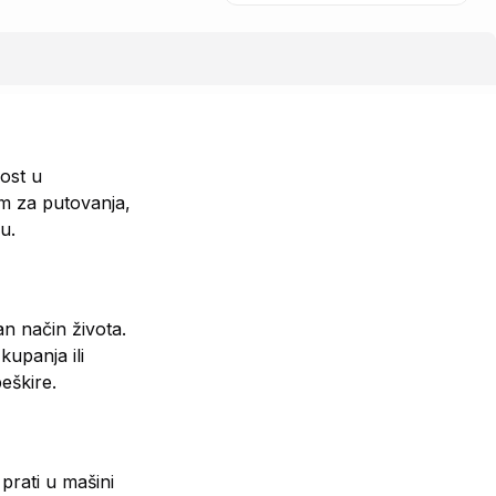
ost u
im za putovanja,
u.
an način života.
upanja ili
eškire.
prati u mašini