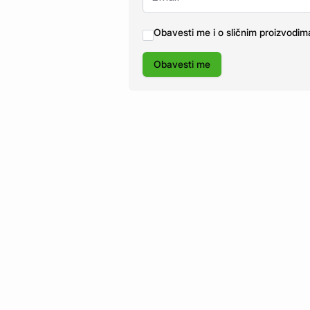
Obavesti me i o sličnim proizvodim
Obavesti me