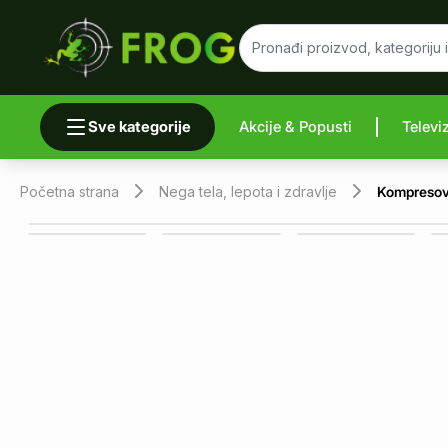
Sve kategorije
Akcije & Popusti
Televi
Uporedi 
Početna strana
Nega tela, lepota i zdravlje
Kompresova