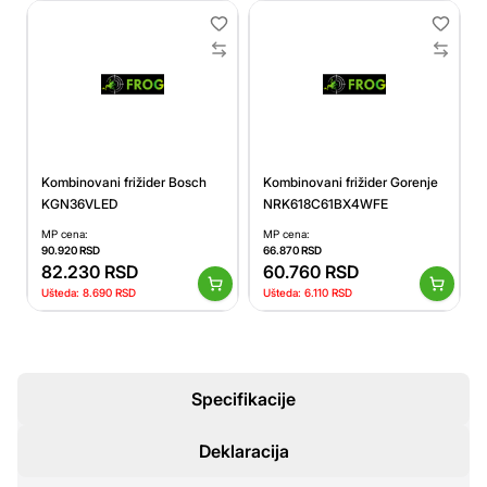
Kombinovani frižider Bosch
Kombinovani frižider Gorenje
KGN36VLED
NRK618C61BX4WFE
MP cena:
MP cena:
90.920
RSD
66.870
RSD
82.230
RSD
60.760
RSD
Ušteda:
8.690
RSD
Ušteda:
6.110
RSD
Specifikacije
Deklaracija