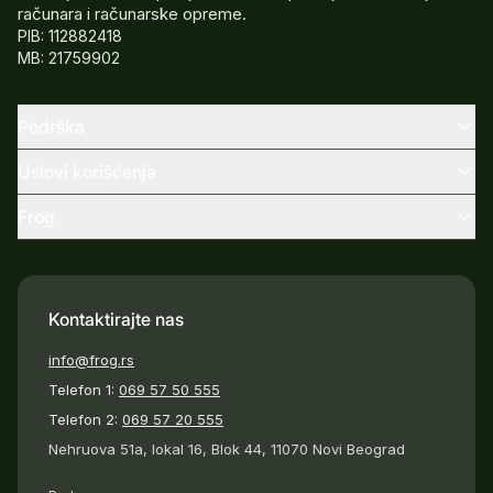
računara i računarske opreme.
PIB: 112882418
MB: 21759902
Podrška
Uslovi korišćenja
Frog
Kontaktirajte nas
info@frog.rs
Telefon 1:
069 57 50 555
Telefon 2:
069 57 20 555
Nehruova 51a, lokal 16, Blok 44, 11070 Novi Beograd