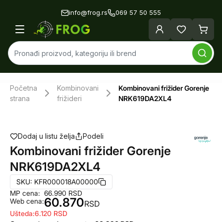
info@frog.rs
069 57 50 555
Početna
Kombinovani
Kombinovani frižider Gorenje
strana
frižideri
NRK619DA2XL4
Dodaj u listu želja
Podeli
Kombinovani frižider Gorenje
NRK619DA2XL4
SKU:
KFR000018A00000
MP cena:
66.990
RSD
60.870
Web cena:
RSD
Ušteda:
6.120
RSD