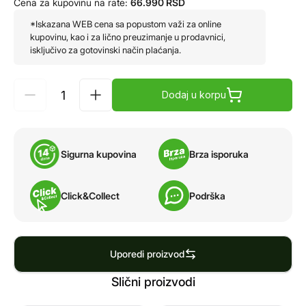
Cena za kupovinu na rate:
66.990
RSD
*Iskazana WEB cena sa popustom važi za online
kupovinu, kao i za lično preuzimanje u prodavnici,
isključivo za gotovinski način plaćanja.
Dodaj u korpu
Sigurna kupovina
Brza isporuka
Click&Collect
Podrška
Uporedi proizvod
Slični proizvodi