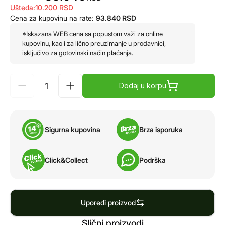
Ušteda:
10.200
RSD
Cena za kupovinu na rate:
93.840
RSD
*Iskazana WEB cena sa popustom važi za online
kupovinu, kao i za lično preuzimanje u prodavnici,
isključivo za gotovinski način plaćanja.
Dodaj u korpu
Sigurna kupovina
Brza isporuka
Click&Collect
Podrška
Uporedi proizvod
Slični proizvodi