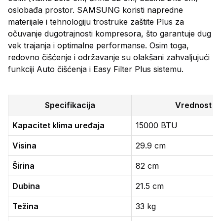
oslobađa prostor. SAMSUNG koristi napredne
materijale i tehnologiju trostruke zaštite Plus za
očuvanje dugotrajnosti kompresora, što garantuje dug
vek trajanja i optimalne performanse. Osim toga,
redovno čišćenje i održavanje su olakšani zahvaljujući
funkciji Auto čišćenja i Easy Filter Plus sistemu.
Specifikacija
Vrednost
Kapacitet klima uređaja
15000 BTU
Visina
29.9 cm
Širina
82 cm
Dubina
21.5 cm
Težina
33 kg