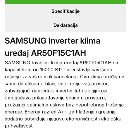
Specifikacije
Deklaracija
SAMSUNG Inverter klima
uređaj AR50F15C1AH
SAMSUNG Inverter klima uređaj AR50F15C1AH sa
kapacitetom od 15000 BTU predstavlja savršeno
rešenje za vaš dom ili kancelariju. Ova klima uređaj ne
samo da efikasno hladi, već i greje vaš prostor,
zahvaljujući naprednoj inverter tehnologiji koja
omogućava prilagođavanje snage u prostoru,
pružajući optimalne uslove bez nepotrebnog trošenja
energije. Energy razred A++ za hlađenje i grejanje
dodatno potvrđuje njegovu ekonomičnost i ekološku
prihvatljivost.