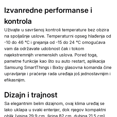
Izvanredne performanse i
kontrola
Uživajte u savršenoj kontroli temperature bez obzira
na spoljašnje uslove. Temperaturni opseg hlađenja od
-10 do 46 °C i grejanja od -15 do 24 °C omogućava
vam da održavate udobnost čak i tokom
najekstremnijih vremenskih uslova. Pored toga,
pametne funkcije kao što su auto restart, aplikacija
Samsung SmartThings i Bixby glasovna komanda čine
upravljanje i praćenje rada uređaja još jednostavnijim i
efikasnijim.
Dizajn i trajnost
Sa elegantnim belim dizajnom, ovaj klima uređaj se
lako uklapa u svaki enterijer, dok njegov kompaktni
oblik (visina 29.9 cm, širina 82 cm, dubina 21.5 cm)