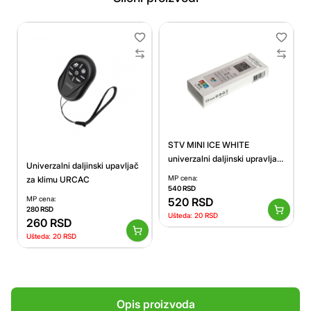
STV MINI ICE WHITE
univerzalni daljinski upravljač
Univerzalni daljinski upavljač
(Klima uređaji)
MP cena:
za klimu URCAC
540
RSD
MP cena:
520
RSD
280
RSD
Ušteda:
20
RSD
260
RSD
Ušteda:
20
RSD
Opis proizvoda