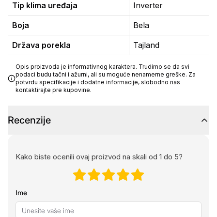
Tip klima uređaja
Inverter
Boja
Bela
Država porekla
Tajland
Opis proizvoda je informativnog karaktera. Trudimo se da svi
podaci budu tačni i ažurni, ali su moguće nenamerne greške. Za
potvrdu specifikacije i dodatne informacije, slobodno nas
kontaktirajte pre kupovine.
Recenzije
Kako biste ocenili ovaj proizvod na skali od 1 do 5?
Ime