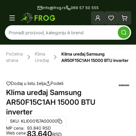
info@frog.rs
069 57 50 555
Početna
Klima
Klima uređaj Samsung
strana
Uređaji
AR50F15C1AH 15000 BTU inverter
Dodaj u listu želja
Podeli
Klima uređaj Samsung
AR50F15C1AH 15000 BTU
inverter
SKU:
KLI000157A00000
MP cena:
93.840
RSD
83.640
Web cena:
RSD