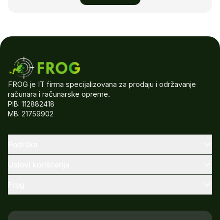
FROG je IT firma specijalizovana za prodaju i održavanje
računara i računarske opreme.
PIB: 112882418
MB: 21759902
Podrška
Uslovi korišćenja
Frog