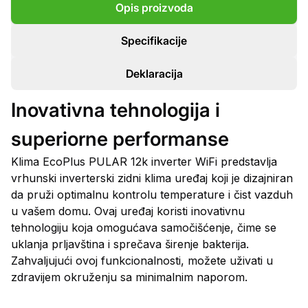
Opis proizvoda
Specifikacije
Deklaracija
Inovativna tehnologija i
superiorne performanse
Klima EcoPlus PULAR 12k inverter WiFi predstavlja
vrhunski inverterski zidni klima uređaj koji je dizajniran
da pruži optimalnu kontrolu temperature i čist vazduh
u vašem domu. Ovaj uređaj koristi inovativnu
tehnologiju koja omogućava samočišćenje, čime se
uklanja prljavština i sprečava širenje bakterija.
Zahvaljujući ovoj funkcionalnosti, možete uživati u
zdravijem okruženju sa minimalnim naporom.