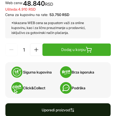
48.840
Web cena:
RSD
Ušteda:
4.910
RSD
Cena za kupovinu na rate:
53.750
RSD
*Iskazana WEB cena sa popustom važi za online
kupovinu, kao i za lično preuzimanje u prodavnici,
isključivo za gotovinski način plaćanja.
Dodaj u korpu
Sigurna kupovina
Brza isporuka
Click&Collect
Podrška
Uporedi proizvod