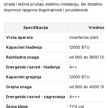
izrada i težina pružaju stabilnu instalaciju, što dodatno
doprinosi njegovoj dugotrajnosti i pouzdanosti.
Specifikacija
Vrednost
Vrsta aparata
Inverterski zidni
Kapacitet hlađenja
12000 BTU
Rashladna snaga
od 900 do 3600 (32
Energetski razred - hlađenja
A++
Kapacitet grejanja
12000 BTU
Grejna snaga
od 900 do 4000 (34
Energetski razred - zagrevanja
A+++
Širina klime
77,9 cm