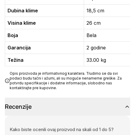
Dubina klime
18,5 cm
Visina klime
26 cm
Boja
Bela
Garancija
2 godine
Težina
33.00 kg
Opis proizvoda je informativnog karaktera. Trudimo se da svi
podaci budu tačni i ažurni, ali su moguće nenamerne greške. Za
potvrdu specifikacije i dodatne informacije, slobodno nas
kontaktirajte pre kupovine.
Recenzije
Kako biste ocenili ovaj proizvod na skali od 1 do 5?