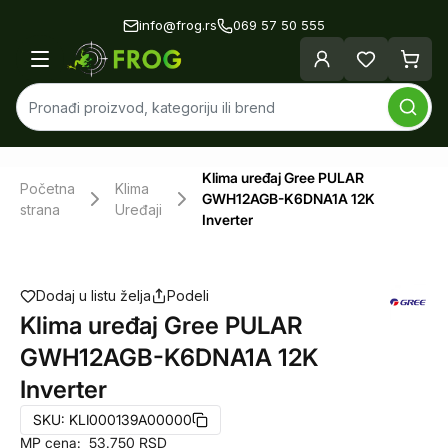
info@frog.rs
069 57 50 555
Klima uređaj Gree PULAR
Početna
Klima
GWH12AGB-K6DNA1A 12K
strana
Uređaji
Inverter
Dodaj u listu želja
Podeli
Klima uređaj Gree PULAR
GWH12AGB-K6DNA1A 12K
Inverter
SKU:
KLI000139A00000
MP cena:
53.750
RSD