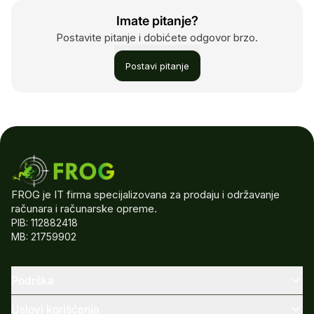
Imate pitanje?
Postavite pitanje i dobićete odgovor brzo.
Postavi pitanje
FROG je IT firma specijalizovana za prodaju i održavanje
računara i računarske opreme.
PIB: 112882418
MB: 21759902
Podrška
Uslovi korišćenja