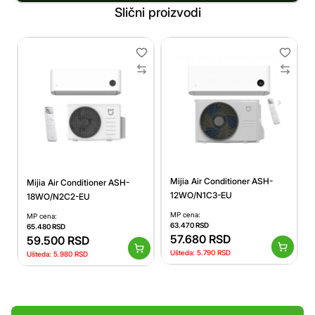
Slični proizvodi
Mijia Air Conditioner ASH-
Mijia Air Conditioner ASH-
12WO/N1C3-EU
18WO/N2C2-EU
MP cena:
MP cena:
63.470
RSD
65.480
RSD
57.680
RSD
59.500
RSD
Ušteda:
5.790
RSD
Ušteda:
5.980
RSD