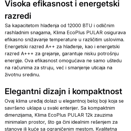
Visoka efikasnost i energetski
razredi
Sa kapacitetom hlađenja od 12000 BTU i odličnim
rashladnim snagama, Klima EcoPlus PULAR osigurava
efikasno snižavanje temperature u različitim uslovima.
Energetski razred A++ za hlađenje, kao i energetski
razred A+++ za grejanje, garantuje nisku potrošnju
energije. Ova efikasnost omogućava ne samo uštedu
na računima za struju, već i smanjenje uticaja na
životnu sredinu.
Elegantni dizajn i kompaktnost
Ovaj klima uređaj dolazi u elegantnoj beloj boji koja se
savršeno uklapa u svaki enterijer. Sa kompaktnim
dimenzijama, Klima EcoPlus PULAR 12k zauzima
minimalan prostor, što ga čini idealnim rešenjem za
stanove ili kuće sa ograničenim mestom. Kvalitetna