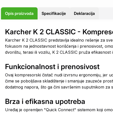
Opis proizvoda
Specifikacije
Deklaracija
Karcher K 2 CLASSIC - Kompreso
Karcher K 2 CLASSIC predstavlja idealno rešenje za sve v
fokusom na jednostavnost korišćenja i prenosivost, omogu
dvorištu, terasi ili vozilu, K 2 CLASSIC pruža efikasnost 
Funkcionalnost i prenosivost
Ovaj kompresorski čistač nudi izvrsnu ergonomiju, jer ud
čime se poboljšava skladištenje i smanjuje zauzeće pro
dodatnog napora, što ga čini savršenim suputnikom za s
Brza i efikasna upotreba
Uređaj je opremljen "Quick Connect" sistemom koji omog