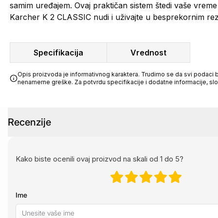
samim uređajem. Ovaj praktičan sistem štedi vaše vreme i 
Karcher K 2 CLASSIC nudi i uživajte u besprekornim rezu
Specifikacija
Vrednost
Opis proizvoda je informativnog karaktera. Trudimo se da svi podaci bu
nenamerne greške. Za potvrdu specifikacije i dodatne informacije, sl
Recenzije
Kako biste ocenili ovaj proizvod na skali od 1 do 5?
Ime