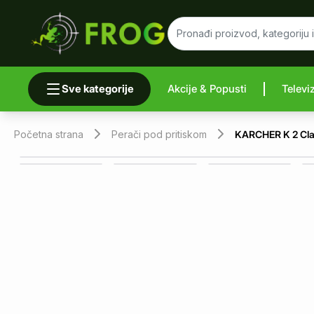
Sve kategorije
Akcije & Popusti
Televi
Uporedi 
Početna strana
Perači pod pritiskom
KARCHER K 2 Clas