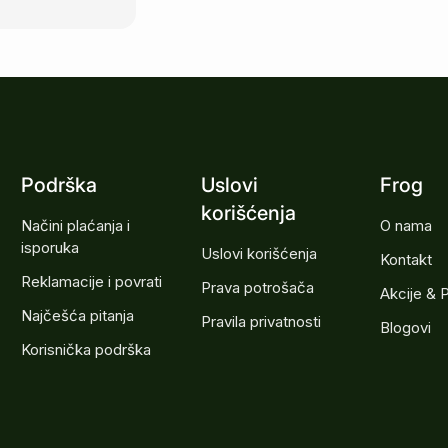
Podrška
Uslovi
Frog
korišćenja
Načini plaćanja i
O nama
isporuka
Uslovi korišćenja
Kontakt
Reklamacije i povrati
Prava potrošača
Akcije & 
Najčešća pitanja
Pravila privatnosti
Blogovi
Korisnička podrška