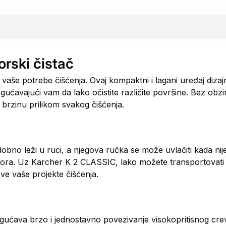
rski čistač
aše potrebe čišćenja. Ovaj kompaktni i lagani uređaj dizajn
ćavajući vam da lako očistite različite površine. Bez obzira
i brzinu prilikom svakog čišćenja.
obno leži u ruci, a njegova ručka se može uvlačiti kada nij
stora. Uz Karcher K 2 CLASSIC, lako možete transportovati
ve vaše projekte čišćenja.
ućava brzo i jednostavno povezivanje visokopritisnog creva