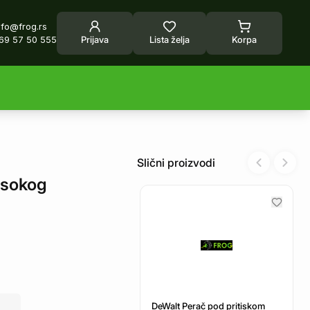
nfo@frog.rs
69 57 50 555
Prijava
Lista želja
Korpa
Slični proizvodi
Previous sl
Next 
isokog
DeWalt Perač pod pritiskom