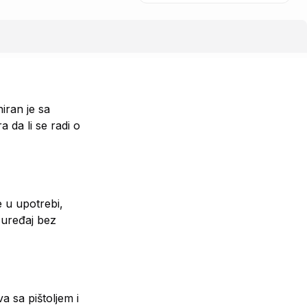
iran je sa
 da li se radi o
e u upotrebi,
 uređaj bez
 sa pištoljem i