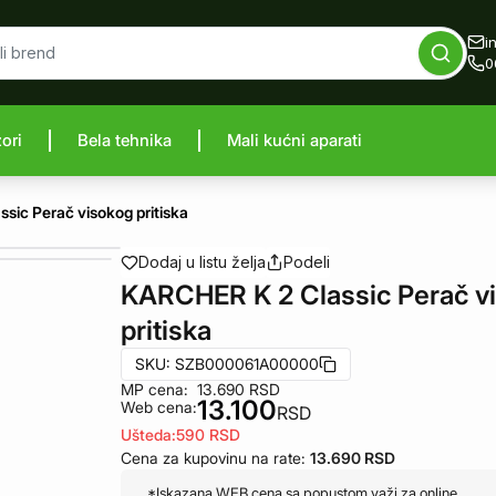
i
0
zori
Bela tehnika
Mali kućni aparati
proizvod
sic Perač visokog pritiska
Dodaj u listu želja
Podeli
KARCHER K 2 Classic Perač v
pritiska
SKU:
SZB000061A00000
MP cena:
13.690
RSD
13.100
Web cena:
RSD
Ušteda:
590
RSD
Cena za kupovinu na rate:
13.690
RSD
*Iskazana WEB cena sa popustom važi za online