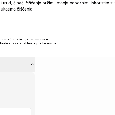
trud, čineći čišćenje bržim i manje napornim. Iskoristite s
ltatima čišćenja.
du tačni i ažurni, ali su moguće
obodno nas kontaktirajte pre kupovine.