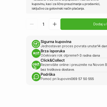
kupovinu, kao i za lično preuzimanje u prodavnici,
isključivo za gotovinski način plaćanja.
Dodaj u
Sigurna kupovina
Jednostavan proces povrata unutar
14 da
Brza isporuka
Očekivani rok otpreme
1-3 radna dana
Click&Collect
Rezervišite online i preuzmite na Novom 
bez troškova dostave
.
Podrška
Pomoć pri kupovini
069 57 50 555