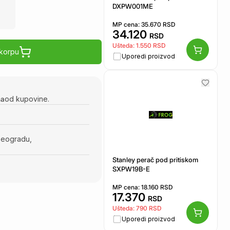
DXPW001ME
MP cena:
35.670
RSD
34.120
RSD
Ušteda:
1.550
RSD
 korpu
Uporedi proizvod
na
od kupovine.
Beogradu,
Stanley perač pod pritiskom
SXPW19B-E
MP cena:
18.160
RSD
17.370
RSD
Ušteda:
790
RSD
Uporedi proizvod