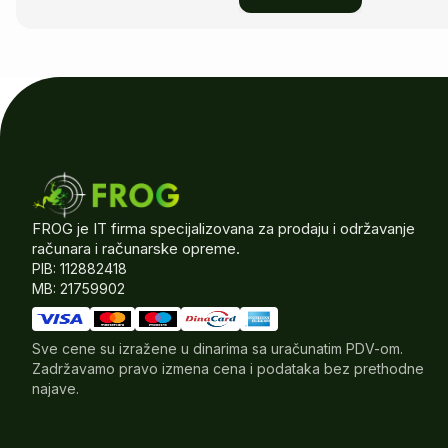
FROG je IT firma specijalizovana za prodaju i održavanje
računara i računarske opreme.
PIB: 112882418
MB: 21759902
Sve cene su izražene u dinarima sa uračunatim PDV-om.
Zadržavamo pravo izmena cena i podataka bez prethodne
najave.