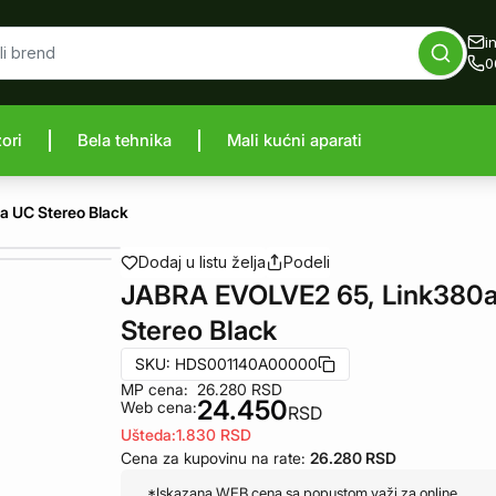
i
0
zori
Bela tehnika
Mali kućni aparati
proizvod
 UC Stereo Black
Dodaj u listu želja
Podeli
JABRA EVOLVE2 65, Link380
Stereo Black
SKU:
HDS001140A00000
MP cena:
26.280
RSD
24.450
Web cena:
RSD
Ušteda:
1.830
RSD
Cena za kupovinu na rate:
26.280
RSD
*Iskazana WEB cena sa popustom važi za online