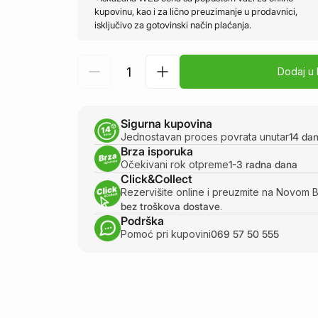
kupovinu, kao i za lično preuzimanje u prodavnici,
isključivo za gotovinski način plaćanja.
Dodaj u
Sigurna kupovina
Jednostavan proces povrata unutar
14 da
Brza isporuka
Očekivani rok otpreme
1-3 radna dana
Click&Collect
Rezervišite online i preuzmite na Novom 
bez troškova dostave
.
Podrška
Pomoć pri kupovini
069 57 50 555