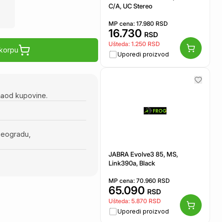
C/A, UC Stereo
MP cena:
17.980
RSD
16.730
RSD
Ušteda:
1.250
RSD
 korpu
Uporedi proizvod
na
od kupovine.
Beogradu,
JABRA Evolve3 85, MS,
Link390a, Black
MP cena:
70.960
RSD
65.090
RSD
Ušteda:
5.870
RSD
Uporedi proizvod