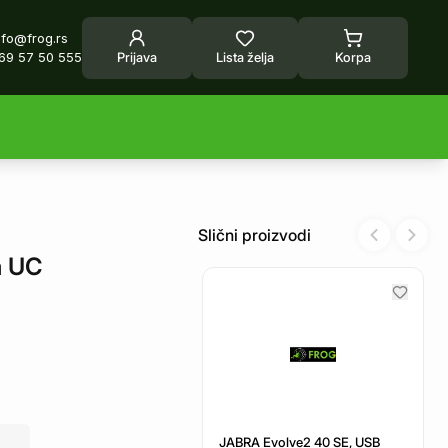
nfo@frog.rs
69 57 50 555
Prijava
Lista želja
Korpa
Slični proizvodi
Previous sl
Next 
a UC
JABRA Evolve2 40 SE, USB