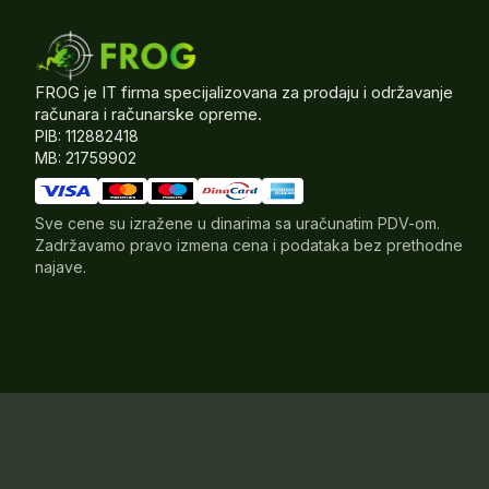
FROG je IT firma specijalizovana za prodaju i održavanje
računara i računarske opreme.
PIB: 112882418
MB: 21759902
Sve cene su izražene u dinarima sa uračunatim PDV-om.
Zadržavamo pravo izmena cena i podataka bez prethodne
najave.