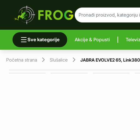
Sve kategorije
Akcije & Popusti
Televi
Uporedi 
Početna strana
Slušalice
JABRA EVOLVE2 65, Link380a