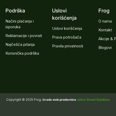
Podrška
Uslovi
Frog
korišćenja
Načini plaćanja i
O nama
isporuka
Uslovi korišćenja
Kontakt
Reklamacije i povrati
Prava potrošača
Akcije & 
Najčešća pitanja
Pravila privatnosti
Blogovi
Korisnička podrška
Copyright © 2025 Frog.
Izrada web prodavnice
Jakov Smart Solutions