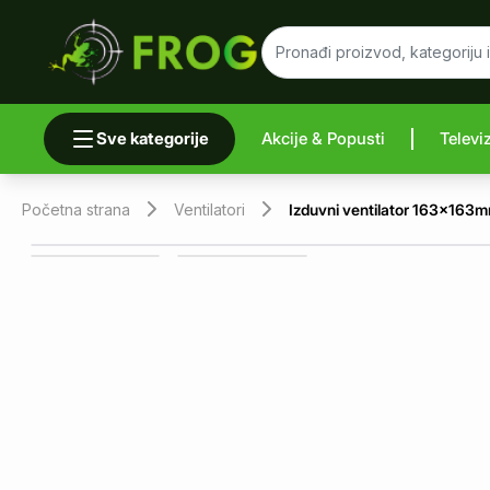
Sve kategorije
Akcije & Popusti
Televi
Uporedi 
Početna strana
Ventilatori
Izduvni ventilator 163x16