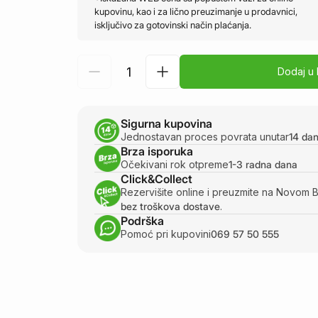
kupovinu, kao i za lično preuzimanje u prodavnici,
isključivo za gotovinski način plaćanja.
Dodaj u
Sigurna kupovina
Jednostavan proces povrata unutar
14 da
Brza isporuka
Očekivani rok otpreme
1-3 radna dana
Click&Collect
Rezervišite online i preuzmite na Novom 
bez troškova dostave
.
Podrška
Pomoć pri kupovini
069 57 50 555