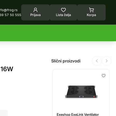
nfo@frog.rs
69 57 50 555
Prijava
Lista želja
Korpa
Slični proizvodi
Previous sl
Next 
m 16W
Exeshop ExeLink Ventilator