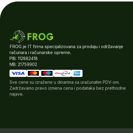
FROG je IT firma specijalizovana za prodaju i održavanje
računara i računarske opreme.
PIB: 112882418
MB: 21759902
Sve cene su izražene u dinarima sa uračunatim PDV-om.
Zadržavamo pravo izmena cena i podataka bez prethodne
najave.