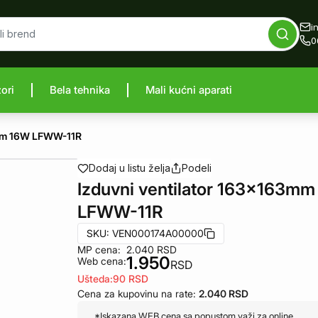
i
0
zori
Bela tehnika
Mali kućni aparati
proizvod
3mm 16W LFWW-11R
Dodaj u listu želja
Podeli
Izduvni ventilator 163x163m
LFWW-11R
SKU:
VEN000174A00000
MP cena:
2.040
RSD
1.950
Web cena:
RSD
Ušteda:
90
RSD
Cena za kupovinu na rate:
2.040
RSD
*Iskazana WEB cena sa popustom važi za online