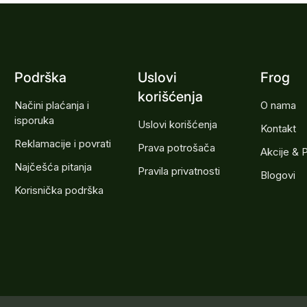
Podrška
Uslovi
Frog
korišćenja
Načini plaćanja i
O nama
isporuka
Uslovi korišćenja
Kontakt
Reklamacije i povrati
Prava potrošača
Akcije & 
Najčešća pitanja
Pravila privatnosti
Blogovi
Korisnička podrška