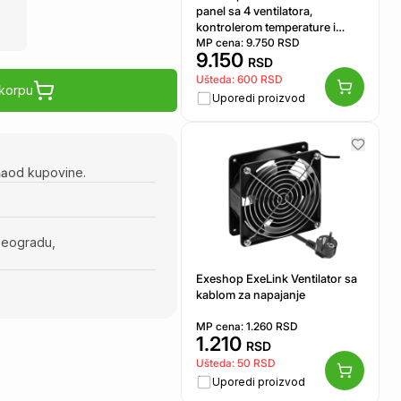
panel sa 4 ventilatora,
kontrolerom temperature i
kablom za napajanje
MP cena:
9.750
RSD
9.150
RSD
Ušteda:
600
RSD
 korpu
Uporedi proizvod
na
od kupovine.
Beogradu,
Exeshop ExeLink Ventilator sa
kablom za napajanje
MP cena:
1.260
RSD
1.210
RSD
Ušteda:
50
RSD
Uporedi proizvod