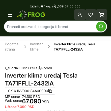
info@frog.rs
069 57 50 555
Početna
Inverter
Inverter klima uređaj Tesla
strana
klime
TA71FFLL-2432IA
Dodaj u listu želja
Podeli
Inverter klima uređaj Tesla
TA71FFLL-2432IA
SKU:
INV000184A00000
MP cena:
74.180
RSD
67.090
Web cena:
RSD
Ušteda:
7.090
RSD