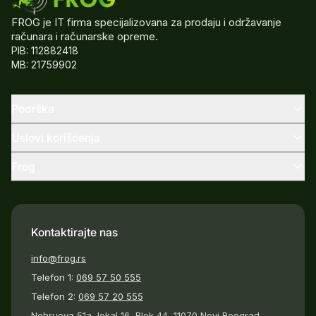
FROG je IT firma specijalizovana za prodaju i održavanje
računara i računarske opreme.
PIB: 112882418
MB: 21759902
Podrška
Uslovi korišćenja
Frog
Kontaktirajte nas
info@frog.rs
Telefon 1:
069 57 50 555
Telefon 2:
069 57 20 555
Nehruova 51a, lokal 16, Blok 44, 11070 Novi Beograd