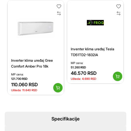
Inventer klima uređaj Tesla
TD51TD2-1832IA
Inverter klima uređaj Gree
MP cena:
Comfort Amber Pro 18k
51.260
RSD
46.570
RSD
MP cena:
121.700
RSD
Ušteda:
4.690
RSD
110.060
RSD
Ušteda:
11.640
RSD
Specifikacije