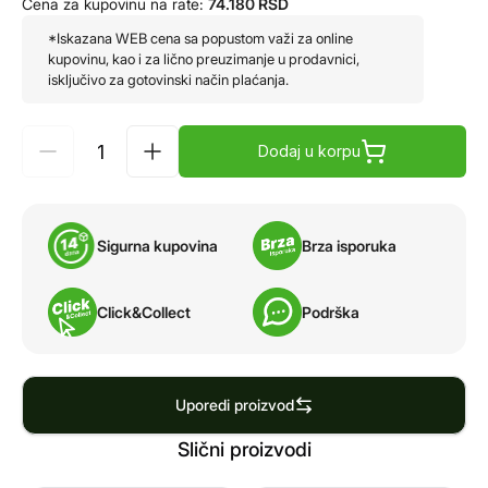
Cena za kupovinu na rate:
74.180
RSD
*Iskazana WEB cena sa popustom važi za online
kupovinu, kao i za lično preuzimanje u prodavnici,
isključivo za gotovinski način plaćanja.
Dodaj u korpu
Sigurna kupovina
Brza isporuka
Click&Collect
Podrška
Uporedi proizvod
Slični proizvodi