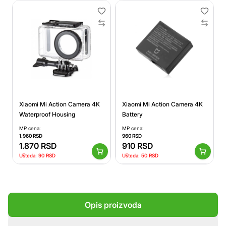
Xiaomi Mi Action Camera 4K
Xiaomi Mi Action Camera 4K
Waterproof Housing
Battery
MP cena:
MP cena:
1.960
RSD
960
RSD
1.870
RSD
910
RSD
Ušteda:
90
RSD
Ušteda:
50
RSD
Opis proizvoda