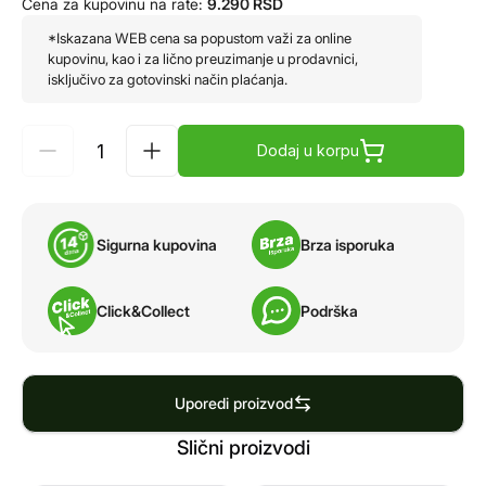
Cena za kupovinu na rate:
9.290
RSD
*Iskazana WEB cena sa popustom važi za online
kupovinu, kao i za lično preuzimanje u prodavnici,
isključivo za gotovinski način plaćanja.
Dodaj u korpu
Sigurna kupovina
Brza isporuka
Click&Collect
Podrška
Uporedi proizvod
Slični proizvodi