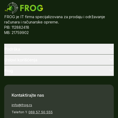
FROG je IT firma specijalizovana za prodaju i održavanje
računara i računarske opreme.
PIB: 112882418
MB: 21759902
Podrška
Uslovi korišćenja
Frog
Kontaktirajte nas
info@frog.rs
Telefon 1:
069 57 50 555