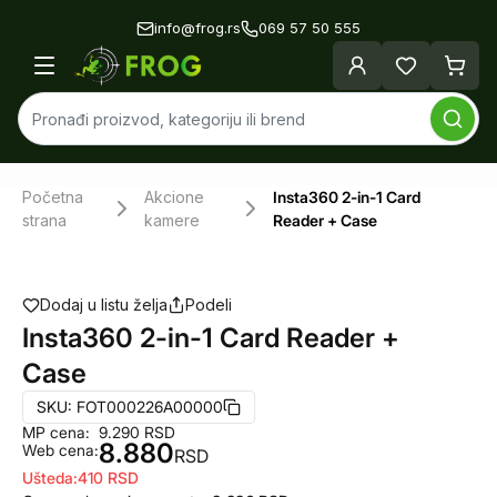
info@frog.rs
069 57 50 555
Početna
Akcione
Insta360 2-in-1 Card
strana
kamere
Reader + Case
Dodaj u listu želja
Podeli
Insta360 2-in-1 Card Reader +
Case
SKU:
FOT000226A00000
MP cena:
9.290
RSD
8.880
Web cena:
RSD
Ušteda:
410
RSD