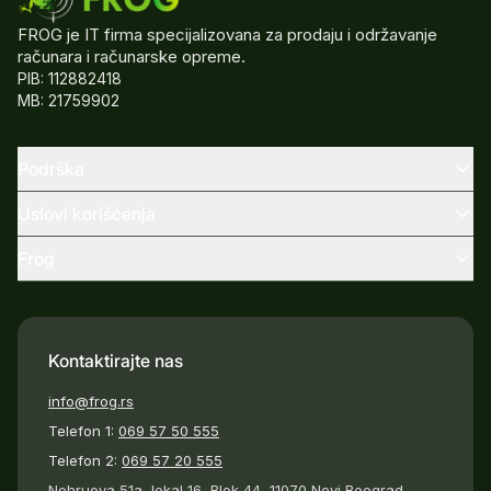
FROG je IT firma specijalizovana za prodaju i održavanje
računara i računarske opreme.
PIB: 112882418
MB: 21759902
Podrška
Uslovi korišćenja
Frog
Kontaktirajte nas
info@frog.rs
Telefon 1:
069 57 50 555
Telefon 2:
069 57 20 555
Nehruova 51a, lokal 16, Blok 44, 11070 Novi Beograd