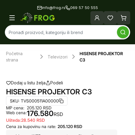
info@frog.rs
069 57 50 555
Početna
HISENSE PROJEKTOR
Televizori
strana
C3
Dodaj u listu želja
Podeli
HISENSE PROJEKTOR C3
SKU:
TVS000511A00000
MP cena:
205.120
RSD
176.580
Web cena:
RSD
Ušteda:
28.540
RSD
Cena za kupovinu na rate:
205.120
RSD