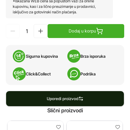
*Iskazana WEB cena sa popustom važi za online
kupovinu, kao i za lično preuzimanje u prodavnici,
isključivo za gotovinski način plaćanja.
Dodaj u korpu
Sigurna kupovina
Brza isporuka
Click&Collect
Podrška
Uporedi proizvod
Slični proizvodi