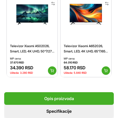
Televizor Xiaomi A502026,
Televizor Xiaomi A652026,
Smart, LED, 4K UHD, 50"(127
Smart, LED, 4K UHD, 65"(165
cm), DVB-T2+C/DVB-S2
cm), DVB-T2+C/DVB-S2
MP cena:
MP cena:
37.670
RSD
64.010
RSD
34.390
RSD
58.170
RSD
Ušteda:
3.280
RSD
Ušteda:
5.840
RSD
Opis proizvoda
Specifikacije