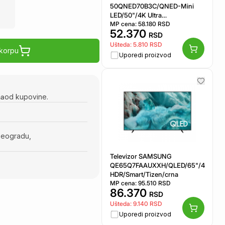
50QNED70B3C/QNED-Mini
LED/50"/4K Ultra
HD/smart/webOS 26/crna
MP cena:
58.180
RSD
52.370
RSD
Ušteda:
5.810
RSD
 korpu
Uporedi proizvod
na
od kupovine.
Beogradu,
Televizor SAMSUNG
QE65Q7FAAUXXH/QLED/65"/4K/50H
HDR/Smart/Tizen/crna
MP cena:
95.510
RSD
86.370
RSD
Ušteda:
9.140
RSD
Uporedi proizvod