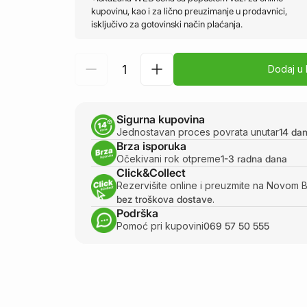
kupovinu, kao i za lično preuzimanje u prodavnici,
isključivo za gotovinski način plaćanja.
Dodaj u
Sigurna kupovina
Jednostavan proces povrata unutar
14 da
Brza isporuka
Očekivani rok otpreme
1-3 radna dana
Click&Collect
Rezervišite online i preuzmite na Novom 
bez troškova dostave
.
Podrška
Pomoć pri kupovini
069 57 50 555