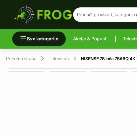
Sve kategorije
Akcije & Popusti
Televi
Uporedi 
Početna strana
Televizori
HISENSE 75 inča 75A6Q 4K