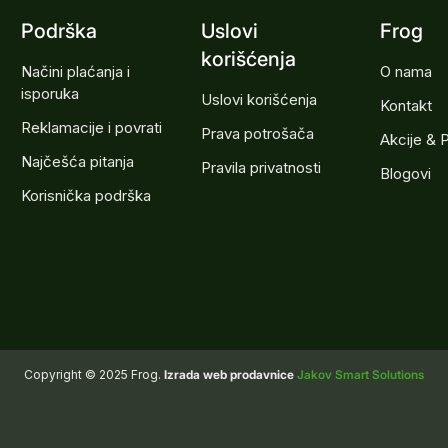
Podrška
Uslovi
Frog
korišćenja
Načini plaćanja i
O nama
isporuka
Uslovi korišćenja
Kontakt
Reklamacije i povrati
Prava potrošača
Akcije & 
Najčešća pitanja
Pravila privatnosti
Blogovi
Korisnička podrška
Copyright © 2025 Frog.
Izrada web prodavnice
Jakov Smart Solutions