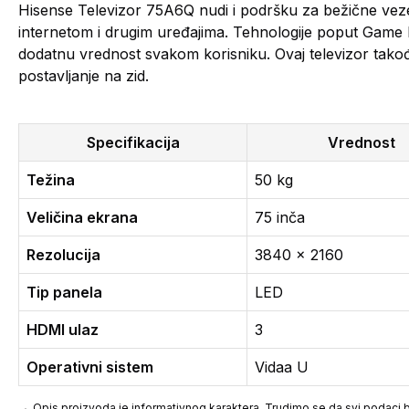
Hisense Televizor 75A6Q nudi i podršku za bežične veze
internetom i drugim uređajima. Tehnologije poput Game M
dodatnu vrednost svakom korisniku. Ovaj televizor tak
postavljanje na zid.
Specifikacija
Vrednost
Težina
50 kg
Veličina ekrana
75 inča
Rezolucija
3840 x 2160
Tip panela
LED
HDMI ulaz
3
Operativni sistem
Vidaa U
Opis proizvoda je informativnog karaktera. Trudimo se da svi podaci bu