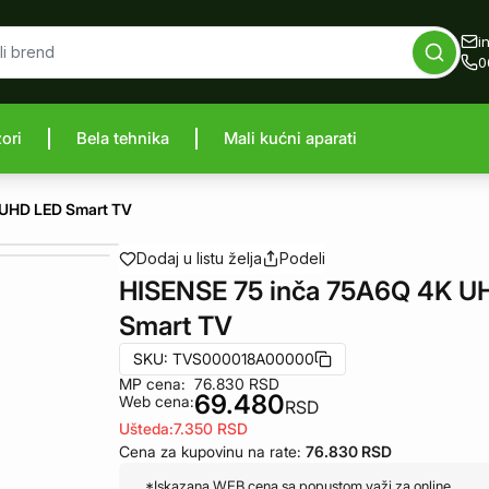
i
0
zori
Bela tehnika
Mali kućni aparati
proizvod
 UHD LED Smart TV
Dodaj u listu želja
Podeli
HISENSE 75 inča 75A6Q 4K U
Smart TV
SKU:
TVS000018A00000
MP cena:
76.830
RSD
69.480
Web cena:
RSD
Ušteda:
7.350
RSD
Cena za kupovinu na rate:
76.830
RSD
*Iskazana WEB cena sa popustom važi za online