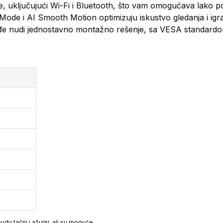
, uključujući Wi-Fi i Bluetooth, što vam omogućava lako p
ode i AI Smooth Motion optimizuju iskustvo gledanja i igra
ođe nudi jednostavno montažno rešenje, sa VESA standardo
du tačni i ažurni, ali su moguće