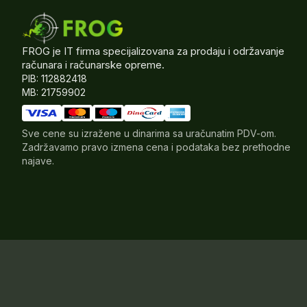
FROG je IT firma specijalizovana za prodaju i održavanje
računara i računarske opreme.
PIB: 112882418
MB: 21759902
Sve cene su izražene u dinarima sa uračunatim PDV-om.
Zadržavamo pravo izmena cena i podataka bez prethodne
najave.