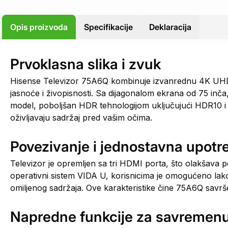
Opis proizvoda
Specifikacije
Deklaracija
Prvoklasna slika i zvuk
Hisense Televizor 75A6Q kombinuje izvanrednu 4K UHD r
jasnoće i živopisnosti. Sa dijagonalom ekrana od 75 inča
model, poboljšan HDR tehnologijom uključujući HDR10 i 
oživljavaju sadržaj pred vašim očima.
Povezivanje i jednostavna upotr
Televizor je opremljen sa tri HDMI porta, što olakšava 
operativni sistem VIDA U, korisnicima je omogućeno lako
omiljenog sadržaja. Ove karakteristike čine 75A6Q savr
Napredne funkcije za savremen