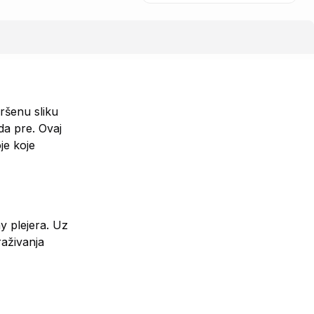
ršenu sliku
da pre. Ovaj
je koje
y plejera. Uz
raživanja