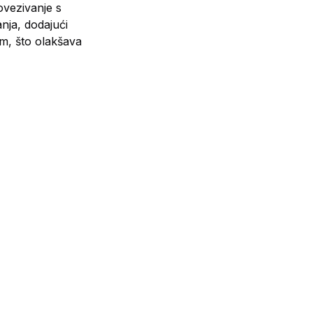
ovezivanje s
nja, dodajući
m, što olakšava