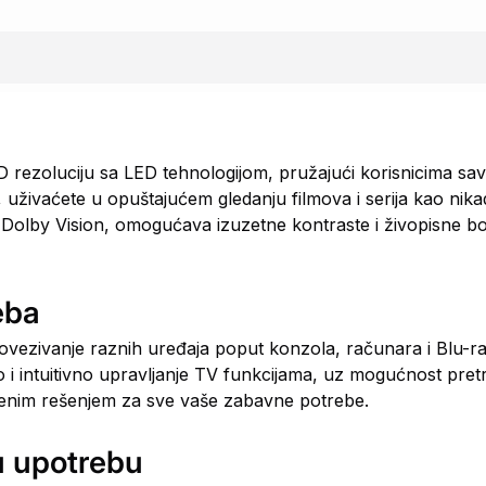
ezoluciju sa LED tehnologijom, pružajući korisnicima sav
, uživaćete u opuštajućem gledanju filmova i serija kao nika
Dolby Vision, omogućava izuzetne kontraste i živopisne bo
eba
povezivanje raznih uređaja poput konzola, računara i Blu-ra
 i intuitivno upravljanje TV funkcijama, uz mogućnost pret
šenim rešenjem za sve vaše zabavne potrebe.
u upotrebu