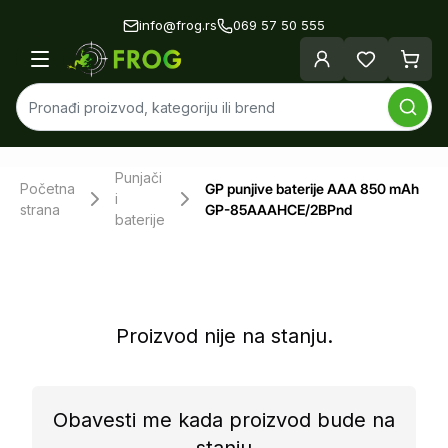
info@frog.rs
069 57 50 555
Punjači
Početna
GP punjive baterije AAA 850 mAh
i
strana
GP-85AAAHCE/2BPnd
baterije
Proizvod nije na stanju.
Obavesti me kada proizvod bude na