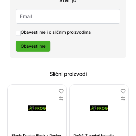
stanju
Obavesti me i o sličnim proizvodima
Obavesti me
Slični proizvodi
Black+Decker Black + Decker
DeWALT punjač baterija