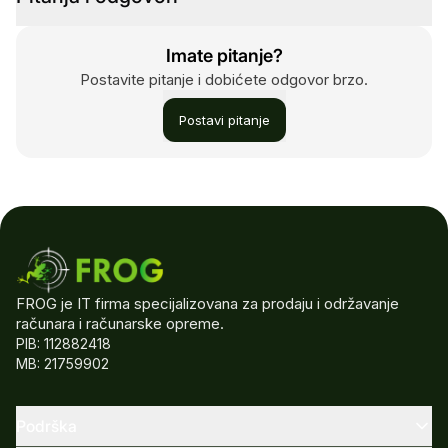
Imate pitanje?
Postavite pitanje i dobićete odgovor brzo.
Postavi pitanje
FROG je IT firma specijalizovana za prodaju i održavanje
računara i računarske opreme.
PIB: 112882418
MB: 21759902
Podrška