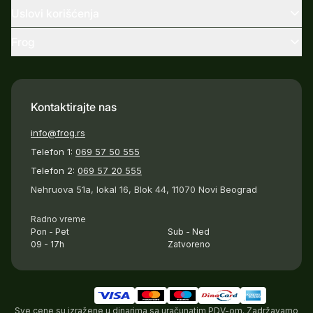
Uslovi korišćenja
Frog
Kontaktirajte nas
info@frog.rs
Telefon 1:
069 57 50 555
Telefon 2:
069 57 20 555
Nehruova 51a, lokal 16, Blok 44, 11070 Novi Beograd
Radno vreme
Pon - Pet
Sub - Ned
09 - 17h
Zatvoreno
Sve cene su izražene u dinarima sa uračunatim PDV-om. Zadržavamo