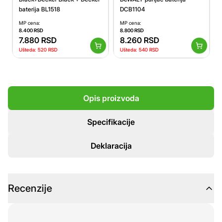
baterija BL1518
DCB1104
MP cena:
MP cena:
8.400
RSD
8.800
RSD
7.880
RSD
8.260
RSD
Ušteda:
520
RSD
Ušteda:
540
RSD
Opis proizvoda
Specifikacije
Deklaracija
Recenzije