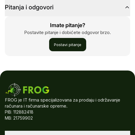
Pitanja i odgovori
Imate pitanje?
Postavite pitanje i dobićete odgovor brzo.
Postavi pitanje
FROG je IT firma specijalizovana za prodaju i održavanje
računara i računarske opreme.
PIB: 112882418
MB: 21759902