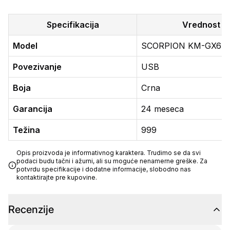
Specifikacija
Vrednost
Model
SCORPION KM-GX6
Povezivanje
USB
Boja
Crna
Garancija
24 meseca
Težina
999
Opis proizvoda je informativnog karaktera. Trudimo se da svi
podaci budu tačni i ažurni, ali su moguće nenamerne greške. Za
potvrdu specifikacije i dodatne informacije, slobodno nas
kontaktirajte pre kupovine.
Recenzije