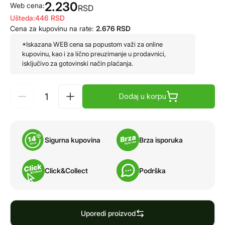
2.230
Web cena:
RSD
Ušteda:
446
RSD
Cena za kupovinu na rate:
2.676
RSD
*Iskazana WEB cena sa popustom važi za online
kupovinu, kao i za lično preuzimanje u prodavnici,
isključivo za gotovinski način plaćanja.
Dodaj u korpu
Sigurna kupovina
Brza isporuka
Click&Collect
Podrška
Uporedi proizvod