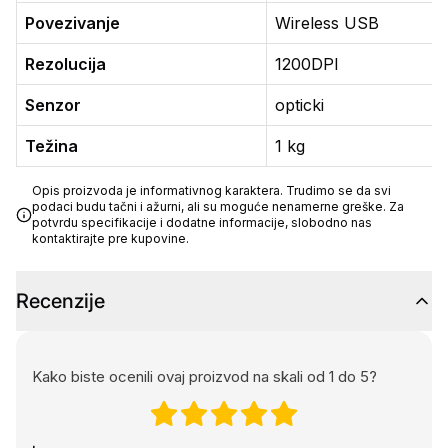
Povezivanje
Wireless USB
Rezolucija
1200DPI
Senzor
opticki
Težina
1 kg
Opis proizvoda je informativnog karaktera. Trudimo se da svi
podaci budu tačni i ažurni, ali su moguće nenamerne greške. Za
potvrdu specifikacije i dodatne informacije, slobodno nas
kontaktirajte pre kupovine.
Recenzije
Kako biste ocenili ovaj proizvod na skali od 1 do 5?