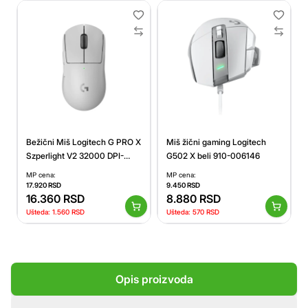
Bežični Miš Logitech G PRO X
Miš žični gaming Logitech
Szperlight V2 32000 DPI-
G502 X beli 910-006146
bela
MP cena:
MP cena:
17.920
RSD
9.450
RSD
16.360
RSD
8.880
RSD
Ušteda:
1.560
RSD
Ušteda:
570
RSD
Opis proizvoda