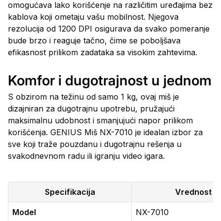
omogućava lako korišćenje na različitim uređajima bez
kablova koji ometaju vašu mobilnost. Njegova
rezolucija od 1200 DPI osigurava da svako pomeranje
bude brzo i reaguje tačno, čime se poboljšava
efikasnost prilikom zadataka sa visokim zahtevima.
Komfor i dugotrajnost u jednom
S obzirom na težinu od samo 1 kg, ovaj miš je
dizajniran za dugotrajnu upotrebu, pružajući
maksimalnu udobnost i smanjujući napor prilikom
korišćenja. GENIUS Miš NX-7010 je idealan izbor za
sve koji traže pouzdanu i dugotrajnu rešenja u
svakodnevnom radu ili igranju video igara.
Specifikacija
Vrednost
Model
NX-7010