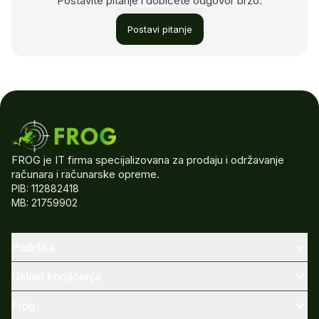
Postavite pitanje i dobićete odgovor brzo.
Postavi pitanje
FROG je IT firma specijalizovana za prodaju i održavanje
računara i računarske opreme.
PIB: 112882418
MB: 21759902
Podrška
Uslovi korišćenja
Frog