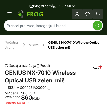
info@frog.rs
069 57 50 555
Početna
GENIUS NX-7010 Wireless Optical
Miševi
strana
USB zeleni miš
Dodaj u listu želja
Podeli
GENIUS NX-7010 Wireless
Optical USB zeleni miš
SKU:
MIŠ000261A00000
MP cena:
900
RSD
860
Web cena:
RSD
Ušteda:
40
RSD