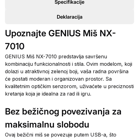
Specifikacije
Deklaracija
Upoznajte GENIUS Miš NX-
7010
GENIUS Miš NX-7010 predstavlja savršenu
kombinaciju funkcionalnosti i stila. Ovim modelom, koji
dolazi u atraktivnoj zelenoj boji, vaša radna površina
će postati moderan i organizovan prostor. Sa
kvalitetnim optičkim senzorom, uživaćete u preciznosti
kretanja koja je idealna za rad ili igru.
Bez bežičnog povezivanja za
maksimalnu slobodu
Ovaj bežični miš se povezuje putem USB-a, što