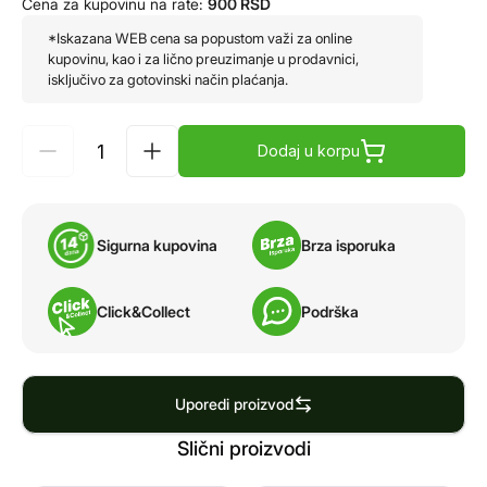
Cena za kupovinu na rate:
900
RSD
*Iskazana WEB cena sa popustom važi za online
kupovinu, kao i za lično preuzimanje u prodavnici,
isključivo za gotovinski način plaćanja.
Dodaj u korpu
Sigurna kupovina
Brza isporuka
Click&Collect
Podrška
Uporedi proizvod
Slični proizvodi