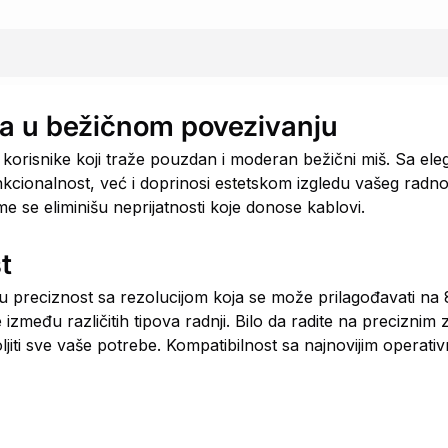
a u bežičnom povezivanju
orisnike koji traže pouzdan i moderan bežični miš. Sa el
cionalnost, već i doprinosi estetskom izgledu vašeg radno
se eliminišu neprijatnosti koje donose kablovi.
t
reciznost sa rezolucijom koja se može prilagođavati na 8
eđu različitih tipova radnji. Bilo da radite na preciznim z
ljiti sve vaše potrebe. Kompatibilnost sa najnovijim operati