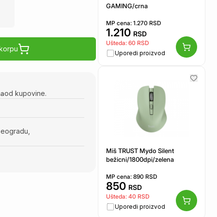
GAMING/crna
MP cena:
1.270
RSD
1.210
RSD
Ušteda:
60
RSD
 korpu
Uporedi proizvod
na
od kupovine.
Beogradu,
Miš TRUST Mydo Silent
bežicni/1800dpi/zelena
MP cena:
890
RSD
850
RSD
Ušteda:
40
RSD
Uporedi proizvod