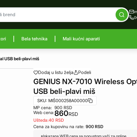
i
0
zori
Bela tehnika
Mali kućni aparati
proizvod
l USB beli-plavi miš
Dodaj u listu želja
Podeli
GENIUS NX-7010 Wireless Opt
USB beli-plavi miš
SKU:
MIŠ000258A00000
MP cena:
900
RSD
860
Web cena:
RSD
Ušteda:
40
RSD
Cena za kupovinu na rate:
900
RSD
*Iskazana WEB cena sa popustom važi za online