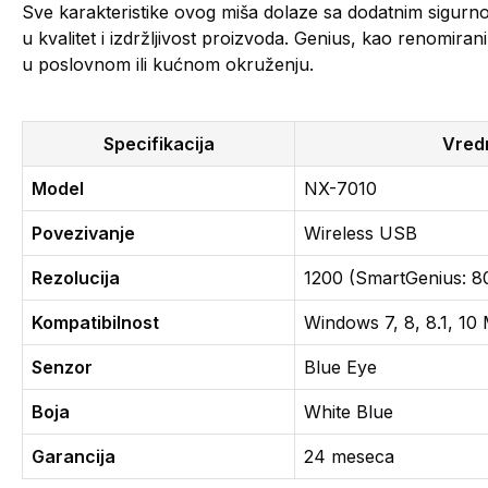
Sve karakteristike ovog miša dolaze sa dodatnim sigurn
u kvalitet i izdržljivost proizvoda. Genius, kao renomiran
u poslovnom ili kućnom okruženju.
Specifikacija
Vred
Model
NX-7010
Povezivanje
Wireless USB
Rezolucija
1200 (SmartGenius: 8
Kompatibilnost
Windows 7, 8, 8.1, 10 
Senzor
Blue Eye
Boja
White Blue
Garancija
24 meseca