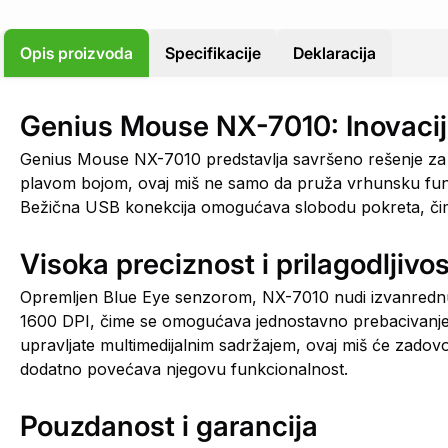
Opis proizvoda
Specifikacije
Deklaracija
Genius Mouse NX-7010: Inovacij
Genius Mouse NX-7010 predstavlja savršeno rešenje za k
plavom bojom, ovaj miš ne samo da pruža vrhunsku funk
Bežična USB konekcija omogućava slobodu pokreta, čime 
Visoka preciznost i prilagodljivos
Opremljen Blue Eye senzorom, NX-7010 nudi izvanrednu p
1600 DPI, čime se omogućava jednostavno prebacivanje izm
upravljate multimedijalnim sadržajem, ovaj miš će zadovo
dodatno povećava njegovu funkcionalnost.
Pouzdanost i garancija