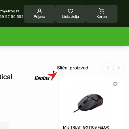
nfo@frog.rs
69 57 50 555
Prijava
Lista želja
Korpa
Slični proizvodi
Previous sl
Next 
ical
Miš TRUST GXT109 FELOX