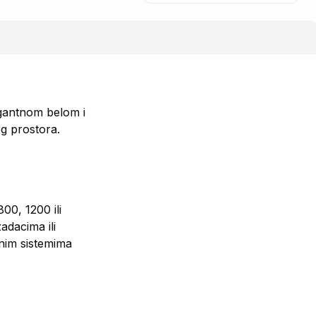
egantnom belom i
g prostora.
00, 1200 ili
adacima ili
vnim sistemima