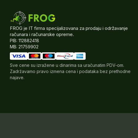
FROG je IT firma specijalizovana za prodaju i održavanje
računara i računarske opreme.
PIB: 112882418
MB: 21759902
Sve cene su izražene u dinarima sa uračunatim PDV-om.
Zadržavamo pravo izmena cena i podataka bez prethodne
najave.