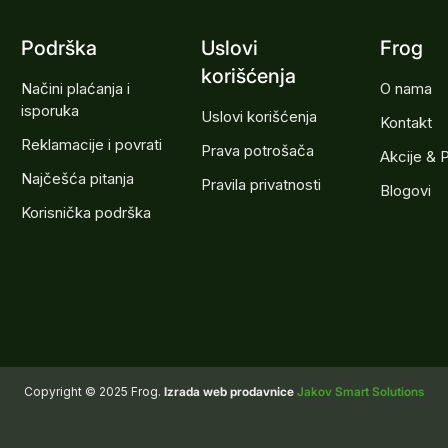
Podrška
Uslovi
Frog
korišćenja
Načini plaćanja i
O nama
isporuka
Uslovi korišćenja
Kontakt
Reklamacije i povrati
Prava potrošača
Akcije & 
Najčešća pitanja
Pravila privatnosti
Blogovi
Korisnička podrška
Copyright © 2025 Frog.
Izrada web prodavnice
Jakov Smart Solutions