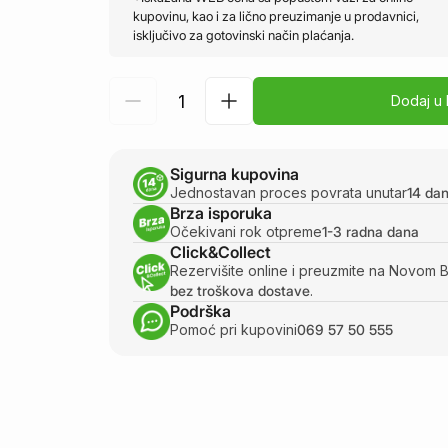
kupovinu, kao i za lično preuzimanje u prodavnici,
isključivo za gotovinski način plaćanja.
Dodaj u
Sigurna kupovina
Jednostavan proces povrata unutar
14 da
Brza isporuka
Očekivani rok otpreme
1-3 radna dana
Click&Collect
Rezervišite online i preuzmite na Novom 
bez troškova dostave
.
Podrška
Pomoć pri kupovini
069 57 50 555