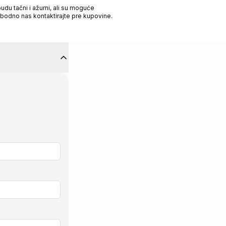
du tačni i ažurni, ali su moguće
obodno nas kontaktirajte pre kupovine.