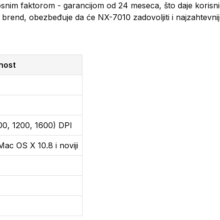
osnim faktorom - garancijom od 24 meseca, što daje korisn
i brend, obezbeđuje da će NX-7010 zadovoljiti i najzahtevnij
nost
00, 1200, 1600) DPI
Mac OS X 10.8 i noviji