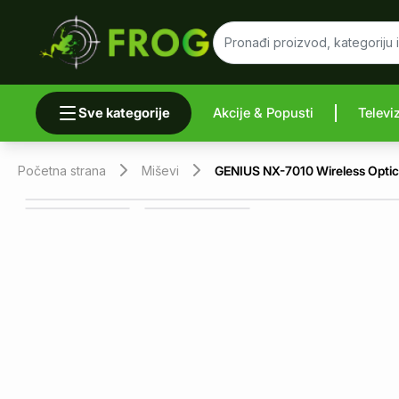
Sve kategorije
Akcije & Popusti
Televi
Uporedi 
Početna strana
Miševi
GENIUS NX-7010 Wireless Optica