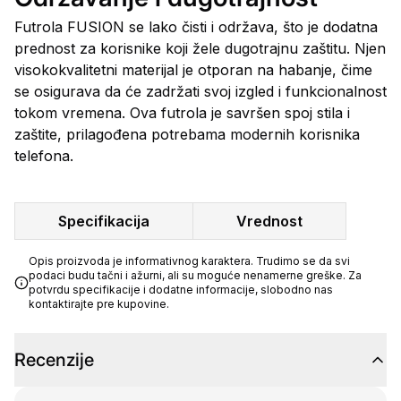
Futrola FUSION se lako čisti i održava, što je dodatna
prednost za korisnike koji žele dugotrajnu zaštitu. Njen
visokokvalitetni materijal je otporan na habanje, čime
se osigurava da će zadržati svoj izgled i funkcionalnost
tokom vremena. Ova futrola je savršen spoj stila i
zaštite, prilagođena potrebama modernih korisnika
telefona.
Specifikacija
Vrednost
Opis proizvoda je informativnog karaktera. Trudimo se da svi
podaci budu tačni i ažurni, ali su moguće nenamerne greške. Za
potvrdu specifikacije i dodatne informacije, slobodno nas
kontaktirajte pre kupovine.
Recenzije