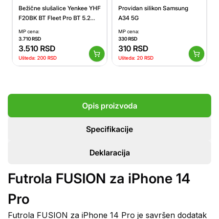
Bežične slušalice Yenkee YHF
Providan silikon Samsung
F20BK BT Fleet Pro BT 5.2
A34 5G
crna
MP cena:
MP cena:
3.710
RSD
330
RSD
3.510
RSD
310
RSD
Ušteda:
200
RSD
Ušteda:
20
RSD
Opis proizvoda
Specifikacije
Deklaracija
Futrola FUSION za iPhone 14
Pro
Futrola FUSION za iPhone 14 Pro je savršen dodatak