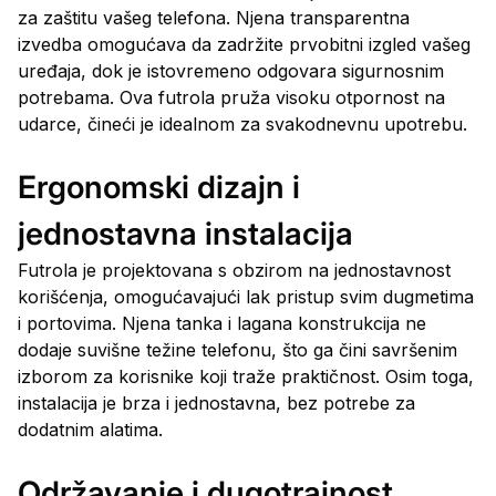
za zaštitu vašeg telefona. Njena transparentna
izvedba omogućava da zadržite prvobitni izgled vašeg
uređaja, dok je istovremeno odgovara sigurnosnim
potrebama. Ova futrola pruža visoku otpornost na
udarce, čineći je idealnom za svakodnevnu upotrebu.
Ergonomski dizajn i
jednostavna instalacija
Futrola je projektovana s obzirom na jednostavnost
korišćenja, omogućavajući lak pristup svim dugmetima
i portovima. Njena tanka i lagana konstrukcija ne
dodaje suvišne težine telefonu, što ga čini savršenim
izborom za korisnike koji traže praktičnost. Osim toga,
instalacija je brza i jednostavna, bez potrebe za
dodatnim alatima.
Održavanje i dugotrajnost