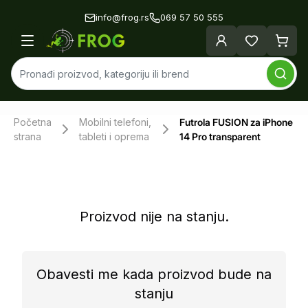
info@frog.rs
069 57 50 555
Početna
Mobilni telefoni,
Futrola FUSION za iPhone
strana
tableti i oprema
14 Pro transparent
Proizvod nije na stanju.
Obavesti me kada proizvod bude na
stanju