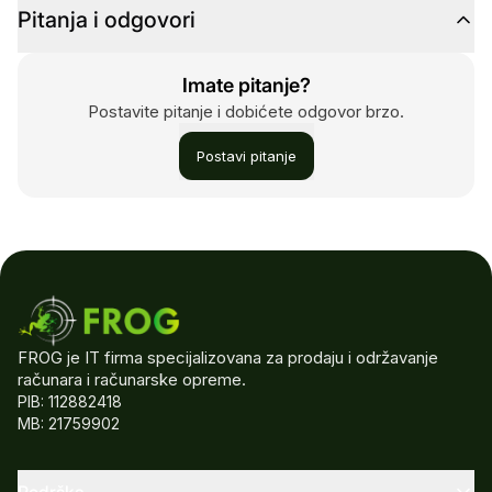
Pitanja i odgovori
Imate pitanje?
Postavite pitanje i dobićete odgovor brzo.
Postavi pitanje
FROG je IT firma specijalizovana za prodaju i održavanje
računara i računarske opreme.
PIB: 112882418
MB: 21759902