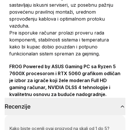
sastavljaju iskusni serviseri, uz posebnu pažnju
posvećenu pravilnoj montaži, urednom
sprovođenju kablova i optimalnom protoku
vazduha.
Pre isporuke računar prolazi proveru rada
komponenti, stabilnosti sistema i temperatura
kako bi kupac dobio pouzdan i potpuno
funkcionalan sistem spreman za gejming.
FROG Powered by ASUS Gaming PC sa Ryzen 5
7600X procesorom i RTX 5060 grafikom odličan
je izbor za igrače koji žele moderan Full HD
gaming računar, NVIDIA DLSS 4 tehnologije i
kvalitetnu osnovu za buduće nadogradnje.
Recenzije
Kako biste ocenili ovaj proizvod na skali od 1 do 5?