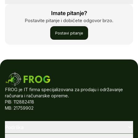
Imate pitanje?
Postavite pitanje i dobićete odgovor brzo.
Postavi pitanje
FROG je IT firma specijalizovana za prodaju i održavanje
računara i računarske opreme.
PIB: 112882418
MB: 21759902
Podrška