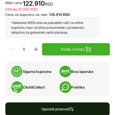
122.910
Web cena:
RSD
Ušteda:
13.000
RSD
Cena za kupovinu na rate:
135.910
RSD
*Iskazana WEB cena sa popustom važi za online
kupovinu, kao i za lično preuzimanje u prodavnici,
isključivo za gotovinski način plaćanja.
Dodaj u korpu
Sigurna kupovina
Brza isporuka
Click&Collect
Podrška
Uporedi proizvod