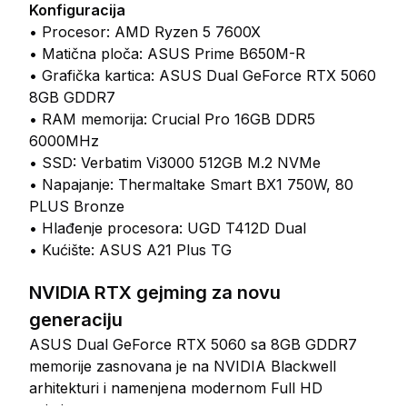
Konfiguracija
• Procesor: AMD Ryzen 5 7600X
• Matična ploča: ASUS Prime B650M-R
• Grafička kartica: ASUS Dual GeForce RTX 5060
8GB GDDR7
• RAM memorija: Crucial Pro 16GB DDR5
6000MHz
• SSD: Verbatim Vi3000 512GB M.2 NVMe
• Napajanje: Thermaltake Smart BX1 750W, 80
PLUS Bronze
• Hlađenje procesora: UGD T412D Dual
• Kućište: ASUS A21 Plus TG
NVIDIA RTX gejming za novu
generaciju
ASUS Dual GeForce RTX 5060 sa 8GB GDDR7
memorije zasnovana je na NVIDIA Blackwell
arhitekturi i namenjena modernom Full HD