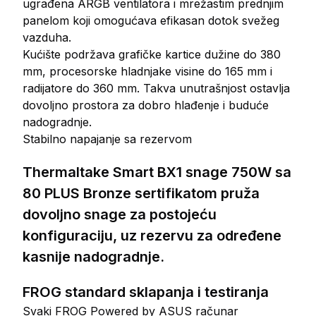
ugrađena ARGB ventilatora i mrežastim prednjim
panelom koji omogućava efikasan dotok svežeg
vazduha.
Kućište podržava grafičke kartice dužine do 380
mm, procesorske hladnjake visine do 165 mm i
radijatore do 360 mm. Takva unutrašnjost ostavlja
dovoljno prostora za dobro hlađenje i buduće
nadogradnje.
Stabilno napajanje sa rezervom
Thermaltake Smart BX1 snage 750W sa
80 PLUS Bronze sertifikatom pruža
dovoljno snage za postojeću
konfiguraciju, uz rezervu za određene
kasnije nadogradnje.
FROG standard sklapanja i testiranja
Svaki FROG Powered by ASUS računar