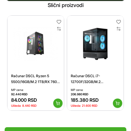
Slični proizvodi
Računar DSCL Ryzen 5
Računar DSCL i7-
5500/16GB/M.2 1TB/RX 7600
12700F/32GB/M.2
8GB/650W
2TB/RX9060 XT 16GB/750W
MP cena:
MP cena:
92.440
RSD
206.980
RSD
84.000
RSD
185.380
RSD
Ušteda:
8.440
RSD
Ušteda:
21.600
RSD