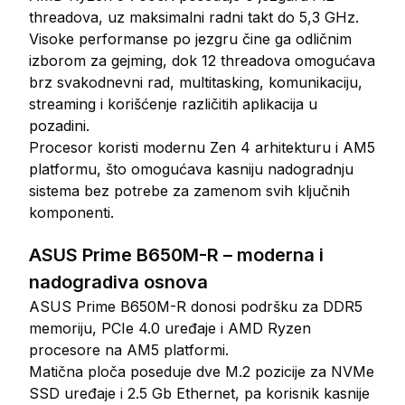
threadova, uz maksimalni radni takt do 5,3 GHz.
Visoke performanse po jezgru čine ga odličnim
izborom za gejming, dok 12 threadova omogućava
brz svakodnevni rad, multitasking, komunikaciju,
streaming i korišćenje različitih aplikacija u
pozadini.
Procesor koristi modernu Zen 4 arhitekturu i AM5
platformu, što omogućava kasniju nadogradnju
sistema bez potrebe za zamenom svih ključnih
komponenti.
ASUS Prime B650M-R – moderna i
nadogradiva osnova
ASUS Prime B650M-R donosi podršku za DDR5
memoriju, PCIe 4.0 uređaje i AMD Ryzen
procesore na AM5 platformi.
Matična ploča poseduje dve M.2 pozicije za NVMe
SSD uređaje i 2.5 Gb Ethernet, pa korisnik kasnije