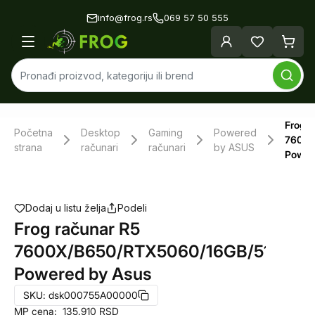
info@frog.rs
069 57 50 555
Frog r
Početna
Desktop
Gaming
Powered
7600X
strana
računari
računari
by ASUS
Power
Dodaj u listu želja
Podeli
Frog računar R5
7600X/B650/RTX5060/16GB/512GB
Powered by Asus
SKU:
dsk000755A00000
MP cena:
135.910
RSD