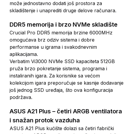
može jednostavno dodati još prostora za
skladištenje i unaprediti druge delove računara.
DDR5 memorija i brzo NVMe skladište
Crucial Pro DDR5 memorija brzine 6000MHz
omogućava brz odziv sistema i dobre
performanse u igrama i svakodnevnim
aplikacijama.
Verbatim Vi3000 NVMe SSD kapaciteta 512GB
pruža brzo pokretanje sistema, programa i
instaliranih igara. Za korisnike sa većom
kolekcijom igara preporučuje se kasnije dodavanje
još jednog SSD uređaja, što ova konfiguracija
podržava.
ASUS A21 Plus – četiri ARGB ventilatora
i snažan protok vazduha
ASUS A21 Plus kućište dolazi sa četiri fabrički