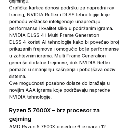
gejmingu.
Grafička kartica donosi podršku za napredni ray
tracing, NVIDIA Reflex i DLSS tehnologije koje
pomoću veštačke inteligencije unapređuju
performanse i kvalitet slike u podržanim igrama.
NVIDIA DLSS 4 i Multi Frame Generation
DLSS 4 koristi AI tehnologije kako bi povećao broj
prikazanih frejmova i omogućio bolje performanse
u zahtevnim igrama. Multi Frame Generation
generiše dodatne frejmove, dok NVIDIA Reflex
pomaže u smanjenju kašnjenja i poboljšava odziv
sistema.
Ove mogućnosti posebno dolaze do izražaja u
novijim AAA igrama koje podržavaju napredne
NVIDIA tehnologije.
Ryzen 5 7600X – brz procesor za
gejming
AMD Ryzen 5 7600X poseduje 6 jezgara i 12