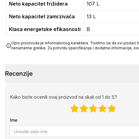
Neto kapacitet frižidera
107 L
Neto kapacitet zamrzivača
13 L
Klasa energetske efikasnosti
B
Opis proizvoda je informativnog karaktera. Trudimo se da svi podaci bu
nenamerne greške. Za potvrdu specifikacije i dodatne informacije, sl
Recenzije
Kako biste ocenili ovaj proizvod na skali od 1 do 5?
Ime