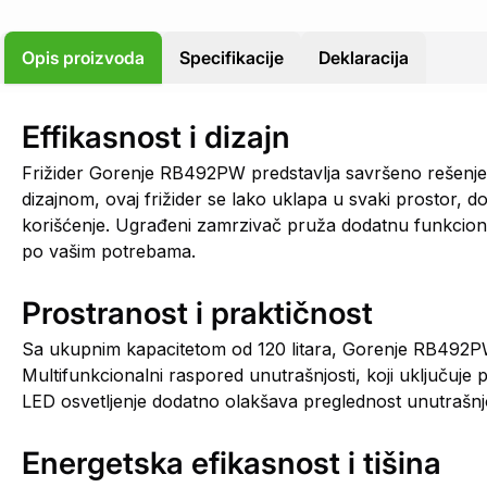
Opis proizvoda
Specifikacije
Deklaracija
Effikasnost i dizajn
Frižider Gorenje RB492PW predstavlja savršeno rešenje 
dizajnom, ovaj frižider se lako uklapa u svaki prostor, 
korišćenje. Ugrađeni zamrzivač pruža dodatnu funkcio
po vašim potrebama.
Prostranost i praktičnost
Sa ukupnim kapacitetom od 120 litara, Gorenje RB492PW
Multifunkcionalni raspored unutrašnjosti, koji uključuje
LED osvetljenje dodatno olakšava preglednost unutrašnjos
Energetska efikasnost i tišina