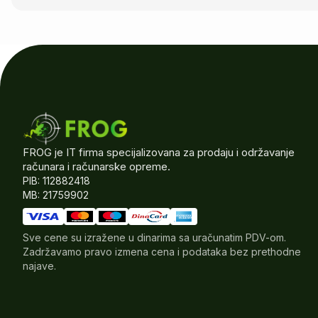
FROG je IT firma specijalizovana za prodaju i održavanje
računara i računarske opreme.
PIB: 112882418
MB: 21759902
Sve cene su izražene u dinarima sa uračunatim PDV-om.
Zadržavamo pravo izmena cena i podataka bez prethodne
najave.