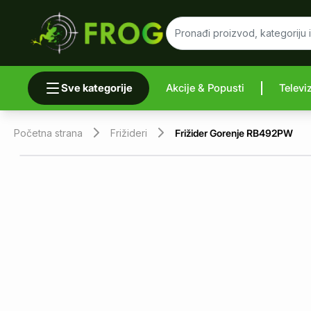
Sve kategorije
Akcije & Popusti
Televi
Uporedi 
Početna strana
Frižideri
Frižider Gorenje RB492PW