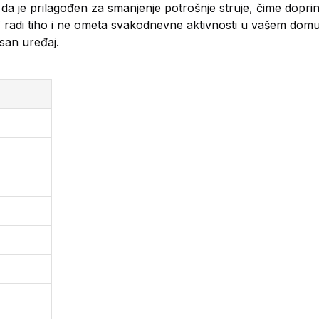
a je prilagođen za smanjenje potrošnje struje, čime doprin
di tiho i ne ometa svakodnevne aktivnosti u vašem domu. O
asan uređaj.