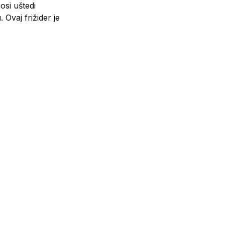
osi uštedi
vaj frižider je