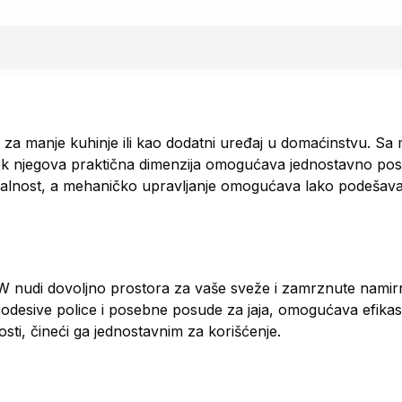
za manje kuhinje ili kao dodatni uređaj u domaćinstvu. Sa
dok njegova praktična dimenzija omogućava jednostavno post
nalnost, a mehaničko upravljanje omogućava lako podešav
 nudi dovoljno prostora za vaše sveže i zamrznute namirn
 podesive police i posebne posude za jaja, omogućava efikas
ti, čineći ga jednostavnim za korišćenje.