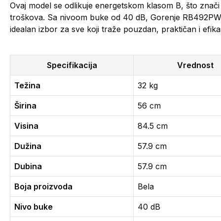
Ovaj model se odlikuje energetskom klasom B, što znači d
troškova. Sa nivoom buke od 40 dB, Gorenje RB492PW ra
idealan izbor za sve koji traže pouzdan, praktičan i efik
Specifikacija
Vrednost
Težina
32 kg
Širina
56 cm
Visina
84.5 cm
Dužina
57.9 cm
Dubina
57.9 cm
Boja proizvoda
Bela
Nivo buke
40 dB