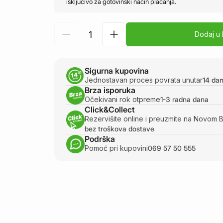
isključivo za gotovinski način plaćanja.
Dodaj u
Sigurna kupovina
Jednostavan proces povrata unutar
14 da
Brza isporuka
Očekivani rok otpreme
1-3 radna dana
Click&Collect
Rezervišite online i preuzmite na Novom 
bez troškova dostave
.
Podrška
Pomoć pri kupovini
069 57 50 555