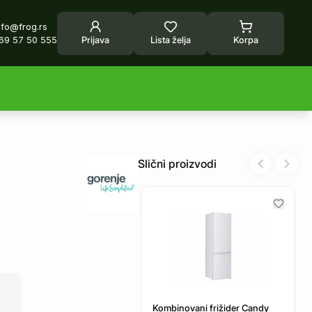
nfo@frog.rs
69 57 50 555
Prijava
Lista želja
Korpa
Slični proizvodi
Previous sl
Next 
Kombinovani frižider Candy