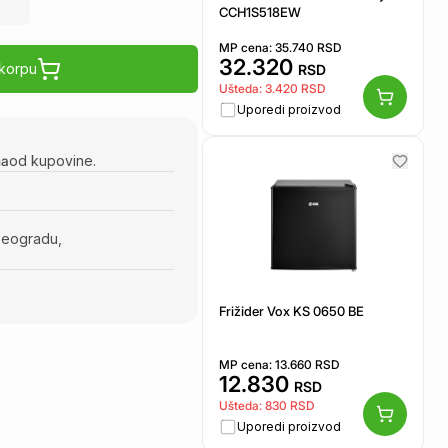
CCH1S518EW
MP cena:
35.740
RSD
32.320
 korpu
RSD
Ušteda:
3.420
RSD
Uporedi proizvod
na
od kupovine.
Beogradu,
Frižider Vox KS 0650 BE
MP cena:
13.660
RSD
12.830
RSD
Ušteda:
830
RSD
Uporedi proizvod