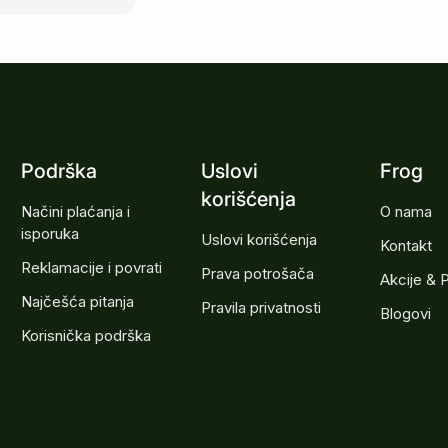
Podrška
Uslovi
Frog
korišćenja
Načini plaćanja i
O nama
isporuka
Uslovi korišćenja
Kontakt
Reklamacije i povrati
Prava potrošača
Akcije & 
Najčešća pitanja
Pravila privatnosti
Blogovi
Korisnička podrška