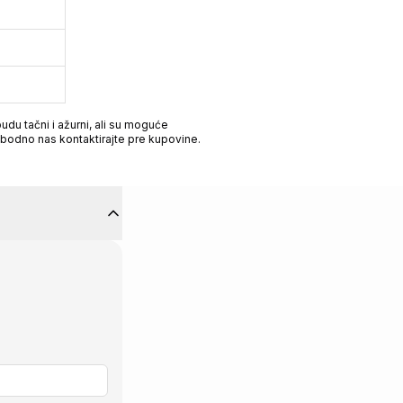
du tačni i ažurni, ali su moguće
obodno nas kontaktirajte pre kupovine.