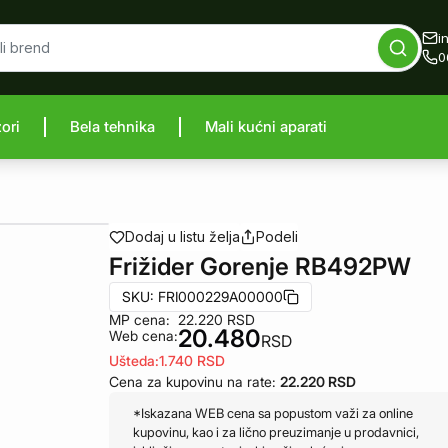
i
0
zori
Bela tehnika
Mali kućni aparati
proizvod
Dodaj u listu želja
Podeli
Frižider Gorenje RB492PW
SKU:
FRI000229A00000
MP cena:
22.220
RSD
20.480
Web cena:
RSD
Ušteda:
1.740
RSD
Cena za kupovinu na rate:
22.220
RSD
*Iskazana WEB cena sa popustom važi za online
kupovinu, kao i za lično preuzimanje u prodavnici,