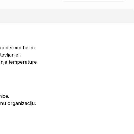
 modernim belim
avljanje i
anje temperature
ice.
nu organizaciju.