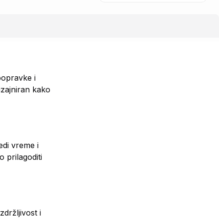
popravke i
izajniran kako
edi vreme i
 prilagoditi
držljivost i