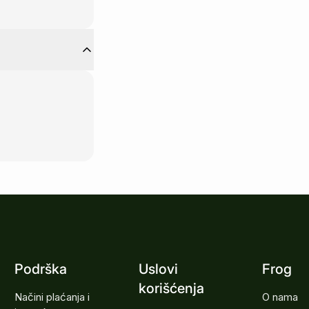
Podrška
Uslovi
Frog
korišćenja
Načini plaćanja i
O nama