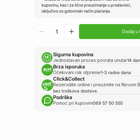
kupovinu, kao i za lično preuzimanje u prodavnici,
isključivo za gotovinski način plaćanja.
Dodaj u
Sigurna kupovina
Jednostavan proces povrata unutar
14 da
Brza isporuka
Očekivani rok otpreme
1-3 radna dana
Click&Collect
Rezervišite online i preuzmite na Novom 
bez troškova dostave
.
Podrška
Pomoć pri kupovini
069 57 50 555