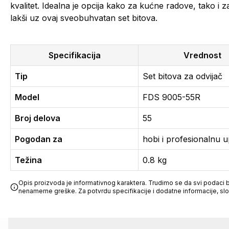
kvalitet. Idealna je opcija kako za kućne radove, tako i
lakši uz ovaj sveobuhvatan set bitova.
Specifikacija
Vrednost
Tip
Set bitova za odvijač
Model
FDS 9005-55R
Broj delova
55
Pogodan za
hobi i profesionalnu 
Težina
0.8 kg
Opis proizvoda je informativnog karaktera. Trudimo se da svi podaci bu
nenamerne greške. Za potvrdu specifikacije i dodatne informacije, sl