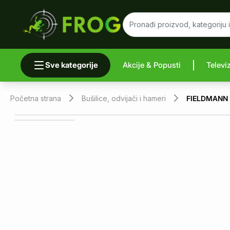
Sve kategorije
Akcije & Popusti
Televi
Uporedi 
Početna strana
Bušilice, odvijači i hameri
FIELDMANN F