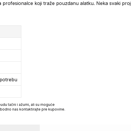
 za profesionalce koji traže pouzdanu alatku. Neka svaki pro
upotrebu
du tačni i ažurni, ali su moguće
obodno nas kontaktirajte pre kupovine.