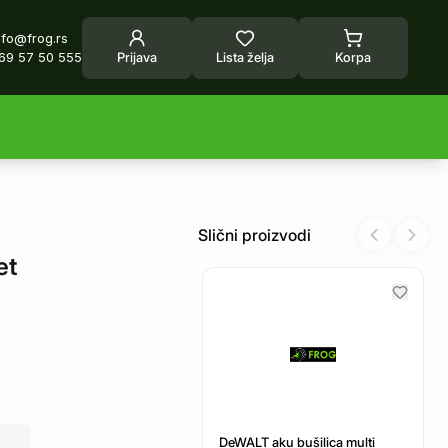
nfo@frog.rs
69 57 50 555
Prijava
Lista želja
Korpa
Slični proizvodi
Previous sl
Next 
et
DeWALT aku bušilica multi