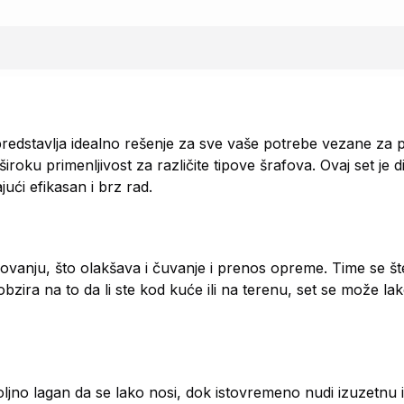
redstavlja idealno rešenje za sve vaše potrebe vezane za 
roku primenljivost za različite tipove šrafova. Ovaj set je d
ući efikasan i brz rad.
ovanju, što olakšava i čuvanje i prenos opreme. Time se št
zira na to da li ste kod kuće ili na terenu, set se može lako
jno lagan da se lako nosi, dok istovremeno nudi izuzetnu iz