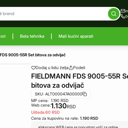
i
0
zori
Bela tehnika
Mali kućni aparati
proizvod
DS 9005-55R Set bitova za odvijač
Dodaj u listu želja
Podeli
FIELDMANN FDS 9005-55R S
bitova za odvijač
SKU:
ALT000047A00000
MP cena:
1.190
RSD
1.130
Web cena:
RSD
Ušteda:
60
RSD
Cena za kupovinu na rate:
1.190
RSD
*Iskazana WEB cena sa popustom važi za online