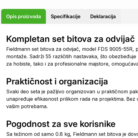
Opis proizvoda
Specifikacije
Deklaracija
Kompletan set bitova za odvijač
Fieldmann set bitova za odvijač, model FDS 9005-55R, p
montaže. Sadrži 55 različitih nastavaka, što obezbeđuje ši
za hobiste, tako i za profesionalne majstore, omogućavaj
Praktičnost i organizacija
Svaki deo seta je pažljivo organizovan u praktičnom pak
unapređuje efikasnost prilikom rada na projektima. Bez ob
vašim potrebama.
Pogodnost za sve korisnike
Sa težinom od samo 0.8 kg, Fieldmann set bitova je dovol