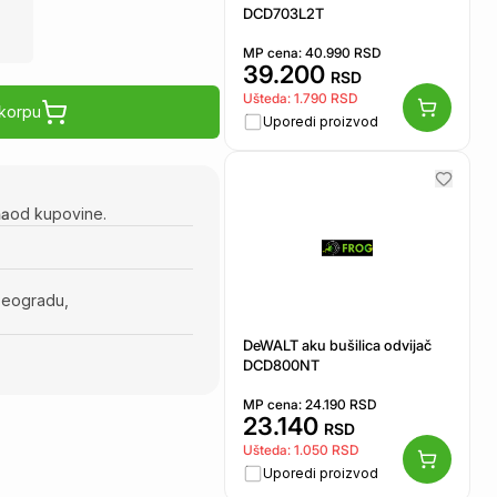
DCD703L2T
MP cena:
40.990
RSD
39.200
RSD
Ušteda:
1.790
RSD
 korpu
Uporedi proizvod
na
od kupovine.
Beogradu,
DeWALT aku bušilica odvijač
DCD800NT
MP cena:
24.190
RSD
23.140
RSD
Ušteda:
1.050
RSD
Uporedi proizvod