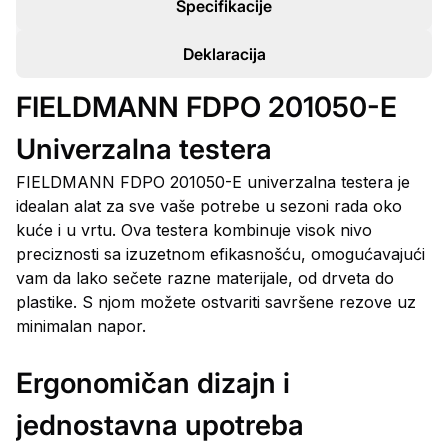
Specifikacije
Deklaracija
FIELDMANN FDPO 201050-E
Univerzalna testera
FIELDMANN FDPO 201050-E univerzalna testera je
idealan alat za sve vaše potrebe u sezoni rada oko
kuće i u vrtu. Ova testera kombinuje visok nivo
preciznosti sa izuzetnom efikasnošću, omogućavajući
vam da lako sečete razne materijale, od drveta do
plastike. S njom možete ostvariti savršene rezove uz
minimalan napor.
Ergonomičan dizajn i
jednostavna upotreba