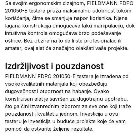
Sa svojim ergonomskim dizajnom, FIELDMANN FDPO
201050-E testera pruža maksimalnu udobnost tokom
korišćenja, čime se smanjuje napor korisnika. Njena
lagana konstrukcija omogućava laku manipulaciju, dok
intuitivna kontrola omogućava brzo podešavanje
oštrice. Bez obzira na to da li ste profesionalac ili
amater, ovaj alat će značajno olakšati vaše projekte.
Izdržljivost i pouzdanost
FIELDMANN FDPO 201050-E testera je izrađena od
visokokvalitetnih materijala koji obezbeđuju
dugovečnost i otpornost na habanje. Ovako
konstruisan alat je savršen za dugotrajnu upotrebu,
što ga čini izvanrednim izborom za sve one koji traže
pouzdanost i kvalitet u jednom. Investicija u ovu
testeru je investicija u buduće projekte koje će vam
pomoći da ostvarite željene rezultate.