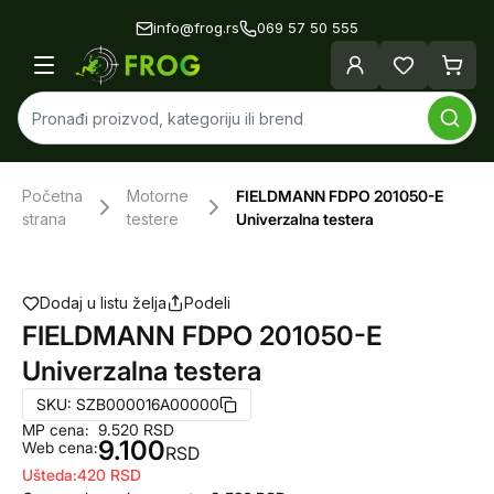
info@frog.rs
069 57 50 555
Početna
Motorne
FIELDMANN FDPO 201050-E
strana
testere
Univerzalna testera
Dodaj u listu želja
Podeli
FIELDMANN FDPO 201050-E
Univerzalna testera
SKU:
SZB000016A00000
MP cena:
9.520
RSD
9.100
Web cena:
RSD
Ušteda:
420
RSD