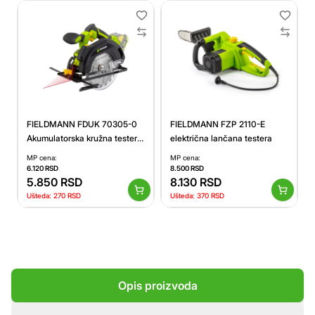
FIELDMANN FDUK 70305-0
FIELDMANN FZP 2110-E
Akumulatorska kružna testera
električna lančana testera
20V (bez baterije i punjača)
MP cena:
MP cena:
6.120
RSD
8.500
RSD
5.850
RSD
8.130
RSD
Ušteda:
270
RSD
Ušteda:
370
RSD
Opis proizvoda