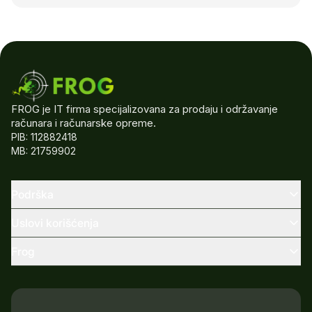
FROG je IT firma specijalizovana za prodaju i održavanje
računara i računarske opreme.
PIB: 112882418
MB: 21759902
Podrška
Uslovi korišćenja
Frog