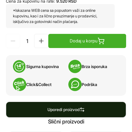
Cena za kupovinu na rate:
9.520
RSD
*Iskazana WEB cena sa popustom važi za online
kupovinu, kao i za lično preuzimanje u prodavnici,
isključivo za gotovinski način plaćanja.
Dodaj u korpu
Sigurna kupovina
Brza isporuka
Click&Collect
Podrška
Uporedi proizvod
Slični proizvodi