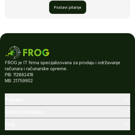
Postavi pitanje
FROG je IT firma specijalizovana za prodaju i održavanje
računara i računarske opreme.
PIB: 112882418
MB: 21759902
Podrška
Uslovi korišćenja
Frog