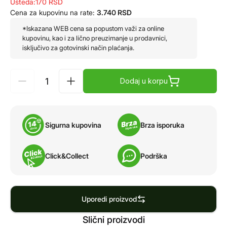
Ušteda:
170
RSD
Cena za kupovinu na rate:
3.740
RSD
*Iskazana WEB cena sa popustom važi za online
kupovinu, kao i za lično preuzimanje u prodavnici,
isključivo za gotovinski način plaćanja.
Dodaj u korpu
Sigurna kupovina
Brza isporuka
Click&Collect
Podrška
Uporedi proizvod
Slični proizvodi