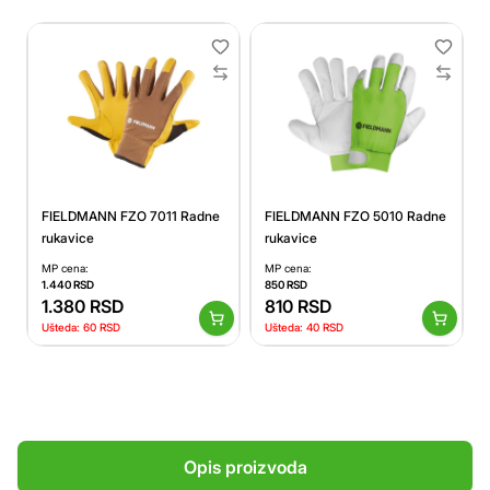
FIELDMANN FZO 7011 Radne
FIELDMANN FZO 5010 Radne
rukavice
rukavice
MP cena:
MP cena:
1.440
RSD
850
RSD
1.380
RSD
810
RSD
Ušteda:
60
RSD
Ušteda:
40
RSD
Opis proizvoda