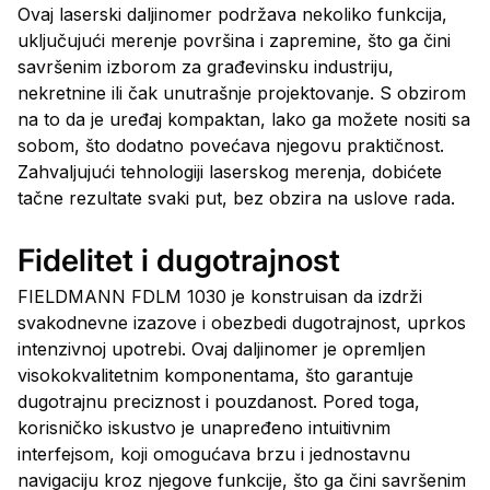
Ovaj laserski daljinomer podržava nekoliko funkcija,
uključujući merenje površina i zapremine, što ga čini
savršenim izborom za građevinsku industriju,
nekretnine ili čak unutrašnje projektovanje. S obzirom
na to da je uređaj kompaktan, lako ga možete nositi sa
sobom, što dodatno povećava njegovu praktičnost.
Zahvaljujući tehnologiji laserskog merenja, dobićete
tačne rezultate svaki put, bez obzira na uslove rada.
Fidelitet i dugotrajnost
FIELDMANN FDLM 1030 je konstruisan da izdrži
svakodnevne izazove i obezbedi dugotrajnost, uprkos
intenzivnoj upotrebi. Ovaj daljinomer je opremljen
visokokvalitetnim komponentama, što garantuje
dugotrajnu preciznost i pouzdanost. Pored toga,
korisničko iskustvo je unapređeno intuitivnim
interfejsom, koji omogućava brzu i jednostavnu
navigaciju kroz njegove funkcije, što ga čini savršenim