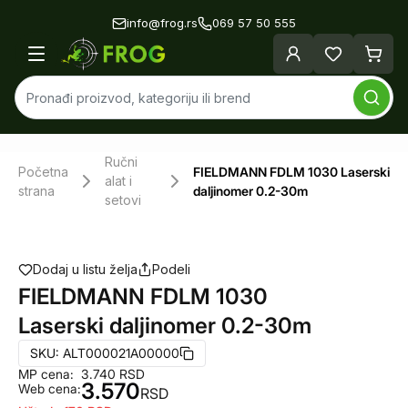
info@frog.rs
069 57 50 555
Ručni
Početna
FIELDMANN FDLM 1030 Laserski
alat i
strana
daljinomer 0.2-30m
setovi
Dodaj u listu želja
Podeli
FIELDMANN FDLM 1030
Laserski daljinomer 0.2-30m
SKU:
ALT000021A00000
MP cena:
3.740
RSD
3.570
Web cena:
RSD