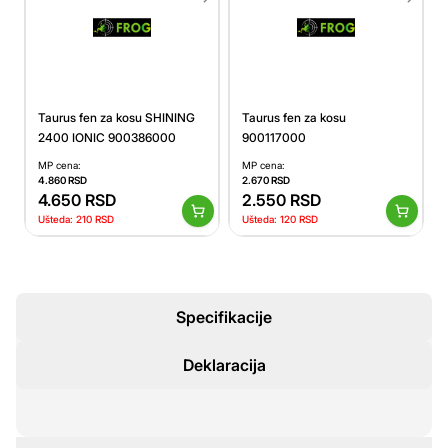
Taurus fen za kosu SHINING
Taurus fen za kosu
2400 IONIC 900386000
900117000
MP cena:
MP cena:
4.860
RSD
2.670
RSD
4.650
RSD
2.550
RSD
Ušteda:
210
RSD
Ušteda:
120
RSD
Specifikacije
Deklaracija