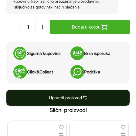
kupovinu, kao i za lično preuzimanje u prodavnici,
isključivo za gotovinski način plaćanja.
Dodaj u korpu
Sigurna kupovina
Brza isporuka
Click&Collect
Podrška
Uporedi proizvod
Slični proizvodi