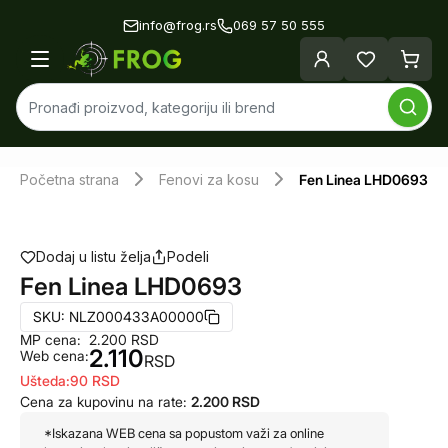
info@frog.rs
069 57 50 555
Početna strana
Fenovi za kosu
Fen Linea LHD0693
Dodaj u listu želja
Podeli
Fen Linea LHD0693
SKU:
NLZ000433A00000
MP cena:
2.200
RSD
2.110
Web cena:
RSD
Ušteda:
90
RSD
Cena za kupovinu na rate:
2.200
RSD
*Iskazana WEB cena sa popustom važi za online