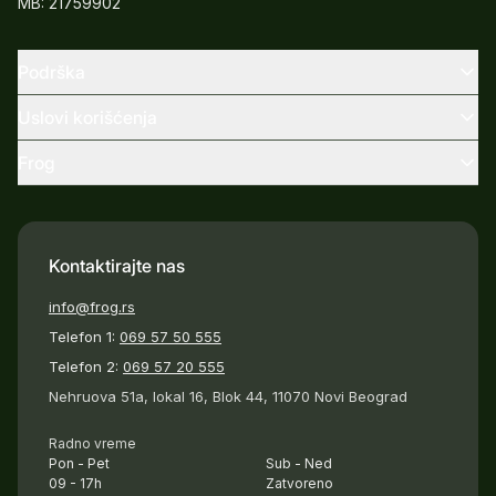
MB: 21759902
Podrška
Uslovi korišćenja
Frog
Kontaktirajte nas
info@frog.rs
Telefon 1:
069 57 50 555
Telefon 2:
069 57 20 555
Nehruova 51a, lokal 16, Blok 44, 11070 Novi Beograd
Radno vreme
Pon - Pet
Sub - Ned
09 - 17h
Zatvoreno