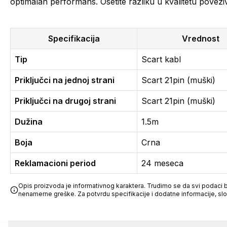
optimalan performans. Osetite razliku u kvalitetu povezi
Specifikacija
Vrednost
Tip
Scart kabl
Priključci na jednoj strani
Scart 21pin (muški)
Priključci na drugoj strani
Scart 21pin (muški)
Dužina
1.5m
Boja
Crna
Reklamacioni period
24 meseca
Opis proizvoda je informativnog karaktera. Trudimo se da svi podaci bu
nenamerne greške. Za potvrdu specifikacije i dodatne informacije, sl