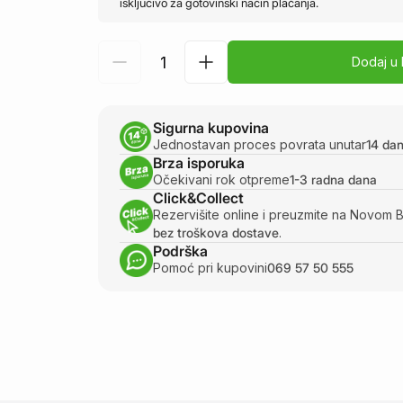
isključivo za gotovinski način plaćanja.
Dodaj u
Sigurna kupovina
Jednostavan proces povrata unutar
14 da
Brza isporuka
Očekivani rok otpreme
1-3 radna dana
Click&Collect
Rezervišite online i preuzmite na Novom 
bez troškova dostave
.
Podrška
Pomoć pri kupovini
069 57 50 555