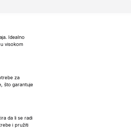
ja. Idealno
e u visokom
otrebe za
, što garantuje
a da li se radi
rebe i pružiti