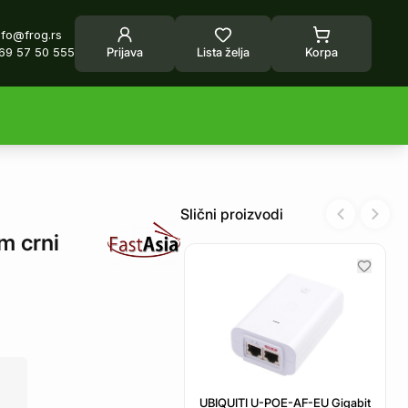
nfo@frog.rs
69 57 50 555
Prijava
Lista želja
Korpa
Slični proizvodi
Previous sl
Next 
m crni
UBIQUITI U-POE-AF-EU Gigabit