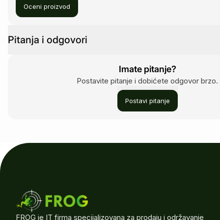
Oceni proizvod
Pitanja i odgovori
Imate pitanje?
Postavite pitanje i dobićete odgovor brzo.
Postavi pitanje
FROG je IT firma specijalizovana za prodaju i održavanje