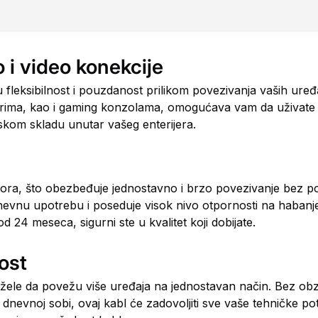
 i video konekcije
leksibilnost i pouzdanost prilikom povezivanja vaših uređa
ejerima, kao i gaming konzolama, omogućava vam da uživat
tskom skladu unutar vašeg enterijera.
tora, što obezbeđuje jednostavno i brzo povezivanje bez p
dnevnu upotrebu i poseduje visok nivo otpornosti na habanje
24 meseca, sigurni ste u kvalitet koji dobijate.
ost
 žele da povežu više uređaja na jednostavan način. Bez obzir
dnevnoj sobi, ovaj kabl će zadovoljiti sve vaše tehničke pot