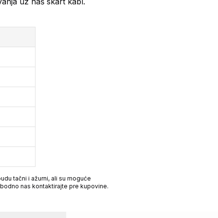
vanja uz naš skart kabl.
du tačni i ažurni, ali su moguće
obodno nas kontaktirajte pre kupovine.