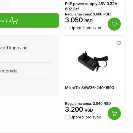
PoE power supply 48V 0.32A
802.3af
Regularna cena:
3.660
RSD
3.050
 korpu
RSD
Uporedi proizvod
na
od kupovine.
Beogradu,
MikroTik SAW36-240-1500
Regularna cena:
3.840
RSD
3.200
RSD
Uporedi proizvod