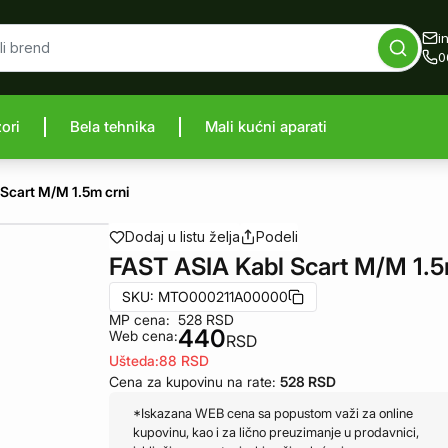
i
0
zori
Bela tehnika
Mali kućni aparati
proizvod
Scart M/M 1.5m crni
Dodaj u listu želja
Podeli
FAST ASIA Kabl Scart M/M 1.5
SKU:
MTO000211A00000
MP cena:
528
RSD
440
Web cena:
RSD
Ušteda:
88
RSD
Cena za kupovinu na rate:
528
RSD
*Iskazana WEB cena sa popustom važi za online
kupovinu, kao i za lično preuzimanje u prodavnici,