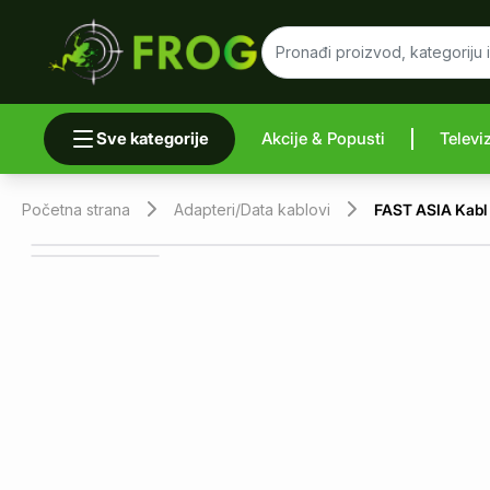
Sve kategorije
Akcije & Popusti
Televi
Uporedi 
Početna strana
Adapteri/Data kablovi
FAST ASIA Kabl 