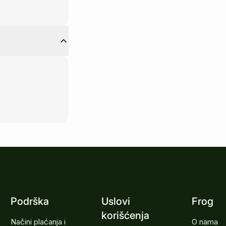
Podrška
Uslovi
Frog
korišćenja
Načini plaćanja i
O nama