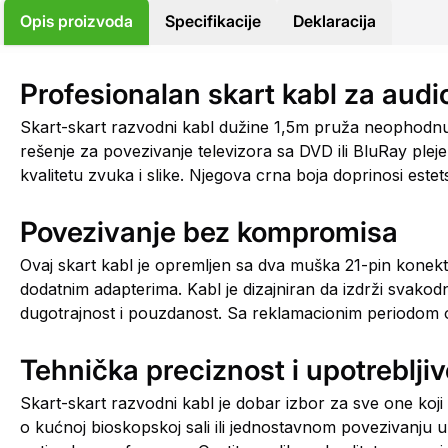
Opis proizvoda
Specifikacije
Deklaracija
Profesionalan skart kabl za audio
Skart-skart razvodni kabl dužine 1,5m pruža neophodnu f
rešenje za povezivanje televizora sa DVD ili BluRay pl
kvalitetu zvuka i slike. Njegova crna boja doprinosi este
Povezivanje bez kompromisa
Ovaj skart kabl je opremljen sa dva muška 21-pin konek
dodatnim adapterima. Kabl je dizajniran da izdrži svako
dugotrajnost i pouzdanost. Sa reklamacionim periodom od 
Tehnička preciznost i upotrebljiv
Skart-skart razvodni kabl je dobar izbor za sve one koji
o kućnoj bioskopskoj sali ili jednostavnom povezivanju u 