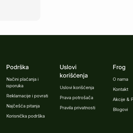
Podrška
Uslovi
Frog
korišćenja
Načini plaćanja i
O nama
isporuka
Uslovi korišćenja
Kontakt
Reklamacije i povrati
Prava potrošača
Akcije & 
Najčešća pitanja
Pravila privatnosti
Blogovi
Korisnička podrška