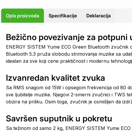
Opis proizvoda
Specifikacije
Deklaracija
Bežično povezivanje za potpuni 
ENERGY SISTEM Yume ECO Green Bluetooth zvučnik omog
Bluetooth 5.3 pruža slobodu strimovanja muzike sa udalje
idealan za sve koji cene praktičnost i modernu tehnologij
Izvanredan kvalitet zvuka
Sa RMS snagom od 15W i opsegom frekvencija od 80 do 
sve ljubitelje muzike. Njegovi 2-smerni zvučnici i TWS t
obzira na priliku. Osim toga, zvučnik je osmišljen da izdr
Savršen suputnik u pokretu
Sa težinom od samo 2 kg, ENERGY SISTEM Yume ECO Gree