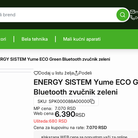
i
0
zori
Bela tehnika
Mali kućni aparati
proizvod
RGY SISTEM Yume ECO Green Bluetooth zvučnik zeleni
Dodaj u listu želja
Podeli
ENERGY SISTEM Yume ECO G
Bluetooth zvučnik zeleni
SKU:
SPK000088A00000
MP cena:
7.070
RSD
6.390
Web cena:
RSD
Ušteda:
680
RSD
Cena za kupovinu na rate:
7.070
RSD
*Iskazana WEB cena sa popustom važi za online