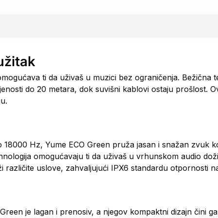
užitak
ućava ti da uživaš u muzici bez ograničenja. Bežična te
nosti do 20 metara, dok suvišni kablovi ostaju prošlost. Ov
u.
18000 Hz, Yume ECO Green pruža jasan i snažan zvuk koji
ehnologija omogućavaju ti da uživaš u vrhunskom audio doži
ži različite uslove, zahvaljujući IPX6 standardu otpornosti n
n je lagan i prenosiv, a njegov kompaktni dizajn čini ga