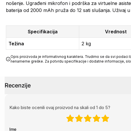
nošenje. Ugrađeni mikrofon i podrška za virtuelne asiste
baterija od 2000 mAh pruža do 12 sati slušanja. Uživaj 
Specifikacija
Vrednost
Težina
2 kg
Opis proizvoda je informativnog karaktera. Trudimo se da svi podaci bu
nenamerne greške. Za potvrdu specifikacije i dodatne informacije, sl
Recenzije
Kako biste ocenili ovaj proizvod na skali od 1 do 5?
Ime