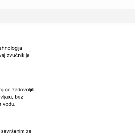
hnologija
aj zvučnik je
 će zadovoljiti
vljaju, bez
a vodu.
 savršenim za