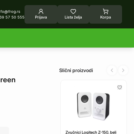
nfo@frog.rs
69 57 50 555
Prijava
Lista želja
Korpa
Slični proizvodi
Previous sl
Next 
reen
Zvučnici Logitech Z-150, beli