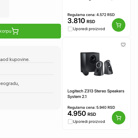
Regularna cena:
4.572
RSD
3.810
RSD
Uporedi proizvod
 korpu
na
od kupovine.
Beogradu,
Logitech Z313 Stereo Speakers
System 2.1
Regularna cena:
5.940
RSD
4.950
RSD
Uporedi proizvod