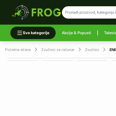
Sve kategorije
Akcije & Popusti
Televi
Uporedi 
Početna strana
Zvučnici za računar
Zvučnici
ENE