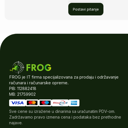
Postavi pitanje
FROG je IT firma specijalizovana za prodaju i održavanje
računara i računarske opreme.
PIB: 112882418
MB: 21759902
Sve cene su izražene u dinarima sa uračunatim PDV-om.
Zadržavamo pravo izmena cena i podataka bez prethodne
najave.