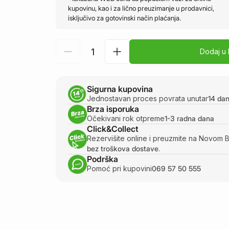
kupovinu, kao i za lično preuzimanje u prodavnici,
isključivo za gotovinski način plaćanja.
Dodaj u
Sigurna kupovina
Jednostavan proces povrata unutar
14 da
Brza isporuka
Očekivani rok otpreme
1-3 radna dana
Click&Collect
Rezervišite online i preuzmite na Novom 
bez troškova dostave
.
Podrška
Pomoć pri kupovini
069 57 50 555