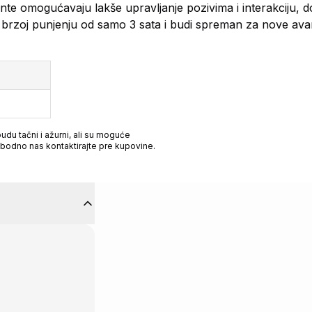
nte omogućavaju lakše upravljanje pozivima i interakciju, 
u brzoj punjenju od samo 3 sata i budi spreman za nove ava
du tačni i ažurni, ali su moguće
obodno nas kontaktirajte pre kupovine.