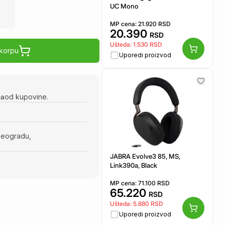
UC Mono
MP cena:
21.920
RSD
20.390
RSD
Ušteda:
1.530
RSD
 korpu
Uporedi proizvod
na
od kupovine.
Beogradu,
JABRA Evolve3 85, MS,
Link390a, Black
MP cena:
71.100
RSD
65.220
RSD
Ušteda:
5.880
RSD
Uporedi proizvod