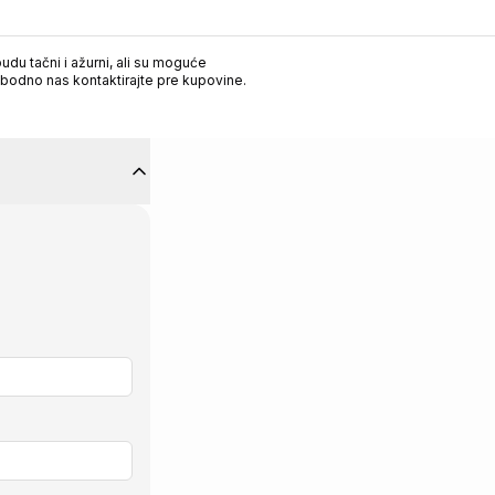
du tačni i ažurni, ali su moguće
obodno nas kontaktirajte pre kupovine.