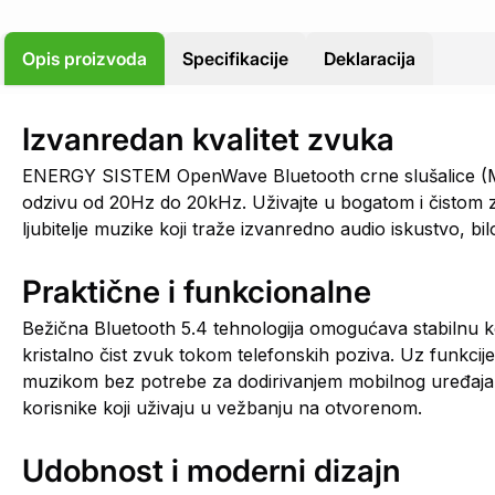
Opis proizvoda
Specifikacije
Deklaracija
Izvanredan kvalitet zvuka
ENERGY SISTEM OpenWave Bluetooth crne slušalice (M4
odzivu od 20Hz do 20kHz. Uživajte u bogatom i čistom zv
ljubitelje muzike koji traže izvanredno audio iskustvo, bi
Praktične i funkcionalne
Bežična Bluetooth 5.4 tehnologija omogućava stabilnu 
kristalno čist zvuk tokom telefonskih poziva. Uz funkcij
muzikom bez potrebe za dodirivanjem mobilnog uređaja.
korisnike koji uživaju u vežbanju na otvorenom.
Udobnost i moderni dizajn