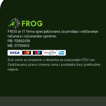
FROG je IT firma specijalizovana za prodaju i održavanje
računara i računarske opreme.
PIB: 112882418
MB: 21759902
Sve cene su izražene u dinarima sa uračunatim PDV-om.
Zadržavamo pravo izmena cena i podataka bez prethodne
najave.