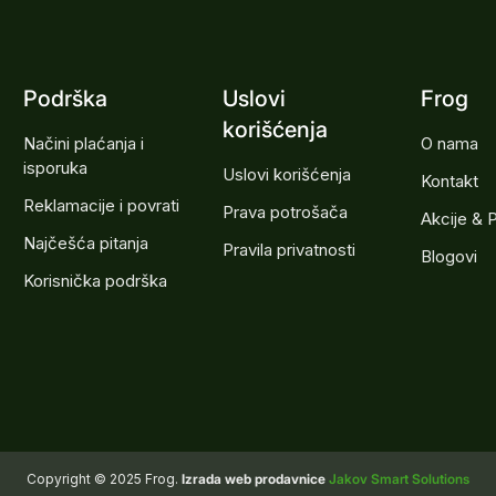
Podrška
Uslovi
Frog
korišćenja
Načini plaćanja i
O nama
isporuka
Uslovi korišćenja
Kontakt
Reklamacije i povrati
Prava potrošača
Akcije & 
Najčešća pitanja
Pravila privatnosti
Blogovi
Korisnička podrška
Copyright © 2025 Frog.
Izrada web prodavnice
Jakov Smart Solutions