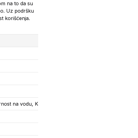
om na to da su
ano. Uz podršku
t korišćenja.
rnost na vodu, Kontrola jačine zvuka, Playback kontrola