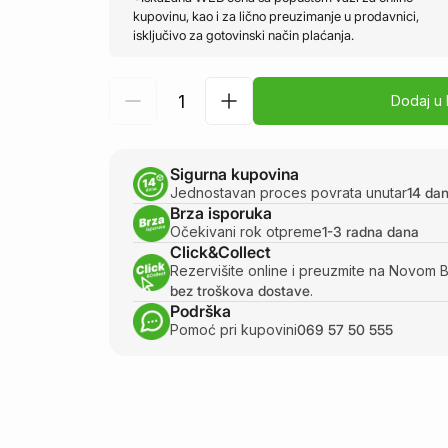
kupovinu, kao i za lično preuzimanje u prodavnici,
isključivo za gotovinski način plaćanja.
Dodaj u
Sigurna kupovina
Jednostavan proces povrata unutar
14 da
Brza isporuka
Očekivani rok otpreme
1-3 radna dana
Click&Collect
Rezervišite online i preuzmite na Novom 
bez troškova dostave
.
Podrška
Pomoć pri kupovini
069 57 50 555