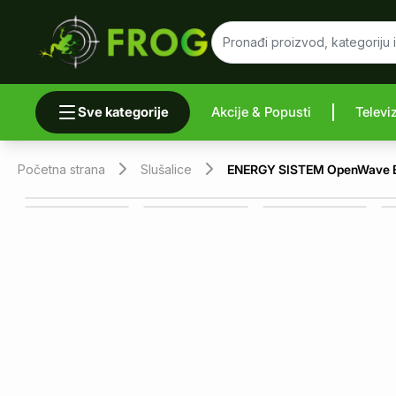
Sve kategorije
Akcije & Popusti
Televi
Uporedi 
Početna strana
Slušalice
ENERGY SISTEM OpenWave Blu