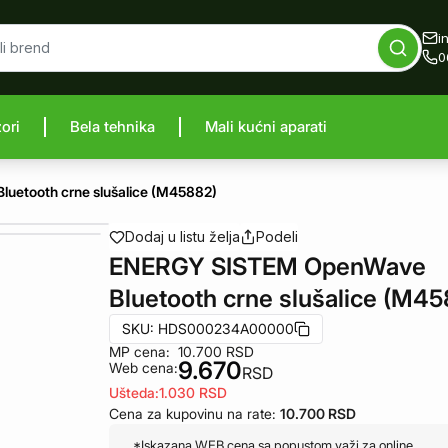
i
0
zori
Bela tehnika
Mali kućni aparati
proizvod
etooth crne slušalice (M45882)
Dodaj u listu želja
Podeli
ENERGY SISTEM OpenWave
Bluetooth crne slušalice (M4
SKU:
HDS000234A00000
MP cena:
10.700
RSD
9.670
Web cena:
RSD
Ušteda:
1.030
RSD
Cena za kupovinu na rate:
10.700
RSD
*Iskazana WEB cena sa popustom važi za online