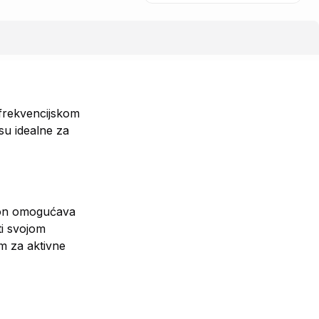
frekvencijskom
su idealne za
ofon omogućava
ti svojom
m za aktivne