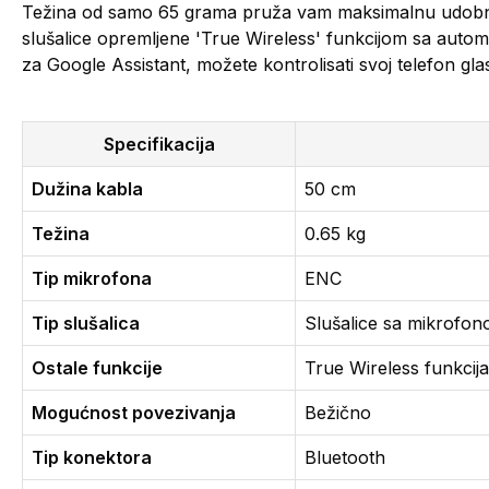
Težina od samo 65 grama pruža vam maksimalnu udobnos
slušalice opremljene 'True Wireless' funkcijom sa auto
za Google Assistant, možete kontrolisati svoj telefon 
Specifikacija
Dužina kabla
50 cm
Težina
0.65 kg
Tip mikrofona
ENC
Tip slušalica
Slušalice sa mikrofon
Ostale funkcije
True Wireless funkcij
Mogućnost povezivanja
Bežično
Tip konektora
Bluetooth