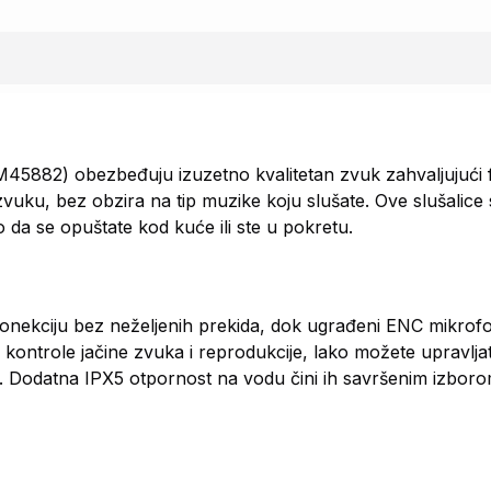
5882) obezbeđuju izuzetno kvalitetan zvuk zahvaljujući 
uku, bez obzira na tip muzike koju slušate. Ove slušalice 
lo da se opuštate kod kuće ili ste u pokretu.
konekciju bez neželjenih prekida, dok ugrađeni ENC mikr
e kontrole jačine zvuka i reprodukcije, lako možete upravlja
 Dodatna IPX5 otpornost na vodu čini ih savršenim izboro