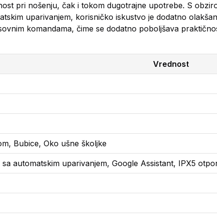
t pri nošenju, čak i tokom dugotrajne upotrebe. S obzir
matskim uparivanjem, korisničko iskustvo je dodatno olakš
glasovnim komandama, čime se dodatno poboljšava praktičnos
Vrednost
om, Bubice, Oko ušne školjke
a sa automatskim uparivanjem, Google Assistant, IPX5 otpo