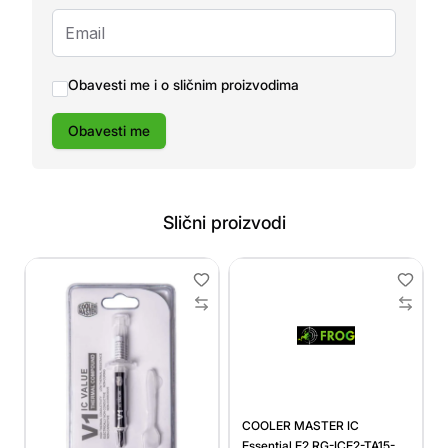
Obavesti me i o sličnim proizvodima
Obavesti me
Slični proizvodi
COOLER MASTER IC
Essential E2 RG-ICE2-TA15-R1