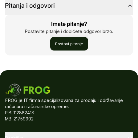
Pitanja i odgovori
Imate pitanje?
Postavite pitanje i dobićete odgovor brzo.
Postavi pitanje
FROG je IT firma specijalizovana za prodaju i održavanje
računara i računarske opreme.
PIB: 112882418
MB: 21759902