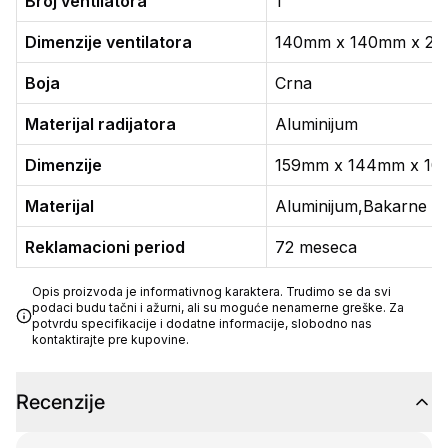
Broj ventilatora
1
Dimenzije ventilatora
140mm x 140mm x 2
Boja
Crna
Materijal radijatora
Aluminijum
Dimenzije
159mm x 144mm x 1
Materijal
Aluminijum,Bakarne top
Reklamacioni period
72 meseca
Opis proizvoda je informativnog karaktera. Trudimo se da svi
podaci budu tačni i ažurni, ali su moguće nenamerne greške. Za
potvrdu specifikacije i dodatne informacije, slobodno nas
kontaktirajte pre kupovine.
Recenzije