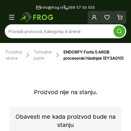
info@frog.rs
069 57 50 555
Početna
Termalne
ENDORFY Fortis 5 ARGB
strana
paste
procesorski hladnjak (EY3A010)
Proizvod nije na stanju.
Obavesti me kada proizvod bude na
stanju