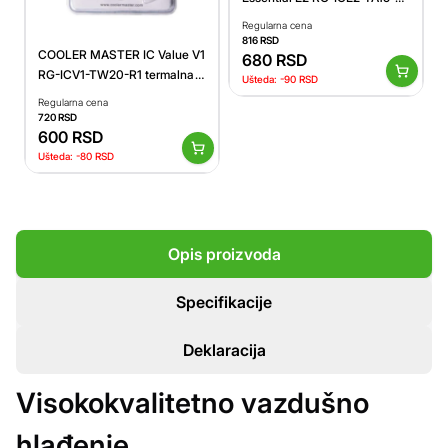
termalna pasta
Regularna cena
816
RSD
COOLER MASTER IC Value V1
680
RSD
RG-ICV1-TW20-R1 termalna
Ušteda:
-90
RSD
pasta
Regularna cena
720
RSD
600
RSD
Ušteda:
-80
RSD
Opis proizvoda
Specifikacije
Deklaracija
Visokokvalitetno vazdušno
hlađenje