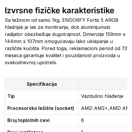
Izvrsne fizičke karakteristike
Sa težinom od samo 1kg, ENDORFY Fortis 5 ARGB
hladnjak je lak za montiranje, dok aluminijumski
radijator obezbeđuje dugotrajnost. Dimenzije 159mm x
144mm x 107mm omogućavaju lako uklapanje u
različite kućišta. Pored toga, reklamacioni period od 72
meseca garantuje kvalitet i pouzdanost proizvoda u
svakodnevnoj upotrebi.
Specifikacija
Tip
Vazdušno hlađenje
Procesorsko ležište (socket)
AMD AM2+,AMD AM3+,A
Broj toplotnih cevi
6