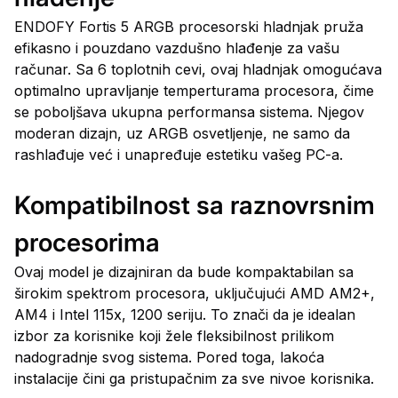
ENDOFY Fortis 5 ARGB procesorski hladnjak pruža
efikasno i pouzdano vazdušno hlađenje za vašu
računar. Sa 6 toplotnih cevi, ovaj hladnjak omogućava
optimalno upravljanje temperturama procesora, čime
se poboljšava ukupna performansa sistema. Njegov
moderan dizajn, uz ARGB osvetljenje, ne samo da
rashlađuje već i unapređuje estetiku vašeg PC-a.
Kompatibilnost sa raznovrsnim
procesorima
Ovaj model je dizajniran da bude kompaktabilan sa
širokim spektrom procesora, uključujući AMD AM2+,
AM4 i Intel 115x, 1200 seriju. To znači da je idealan
izbor za korisnike koji žele fleksibilnost prilikom
nadogradnje svog sistema. Pored toga, lakoća
instalacije čini ga pristupačnim za sve nivoe korisnika.