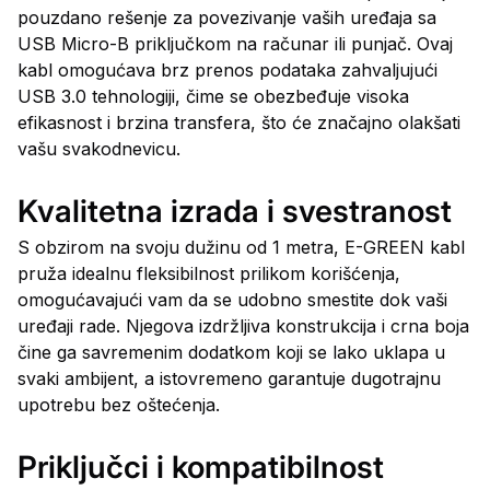
pouzdano rešenje za povezivanje vaših uređaja sa
USB Micro-B priključkom na računar ili punjač. Ovaj
kabl omogućava brz prenos podataka zahvaljujući
USB 3.0 tehnologiji, čime se obezbeđuje visoka
efikasnost i brzina transfera, što će značajno olakšati
vašu svakodnevicu.
Kvalitetna izrada i svestranost
S obzirom na svoju dužinu od 1 metra, E-GREEN kabl
pruža idealnu fleksibilnost prilikom korišćenja,
omogućavajući vam da se udobno smestite dok vaši
uređaji rade. Njegova izdržljiva konstrukcija i crna boja
čine ga savremenim dodatkom koji se lako uklapa u
svaki ambijent, a istovremeno garantuje dugotrajnu
upotrebu bez oštećenja.
Priključci i kompatibilnost