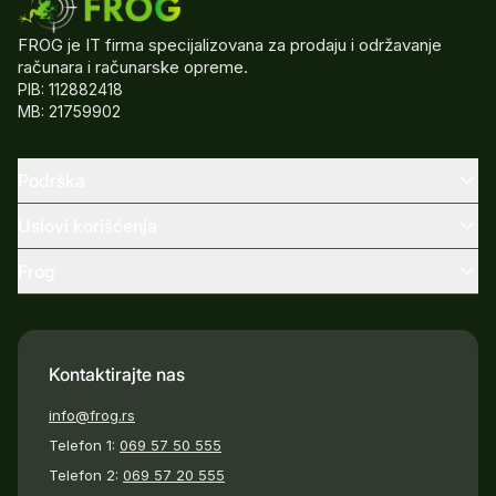
FROG je IT firma specijalizovana za prodaju i održavanje
računara i računarske opreme.
PIB: 112882418
MB: 21759902
Podrška
Uslovi korišćenja
Frog
Kontaktirajte nas
info@frog.rs
Telefon 1:
069 57 50 555
Telefon 2:
069 57 20 555