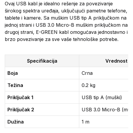
Ovaj USB kabl je idealno rešenje za povezivanje
širokog spektra uređaja, uključujući pametne telefone,
tablete i kamere. Sa muškim USB tip A priključkom na
jednoj strani i USB 3.0 Micro-B muškim priključkom na
drugoj strani, E-GREEN kabl omogućava jednostavno i
brzo povezivanje za sve vaše tehnološke potrebe.
Specifikacija
Vrednost
Boja
Crna
Težina
0.2 kg
Priključak 1
USB tip A (muški)
Priključak 2
USB 3.0 Micro-B (muš
Dužina
1 m