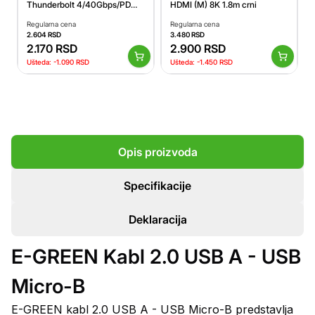
Thunderbolt 4/40Gbps/PD
HDMI (M) 8K 1.8m crni
8K/60Hz 2m, crni
Regularna cena
Regularna cena
2.604
RSD
3.480
RSD
2.170
RSD
2.900
RSD
Ušteda:
-1.090
RSD
Ušteda:
-1.450
RSD
Opis proizvoda
Specifikacije
Deklaracija
E-GREEN Kabl 2.0 USB A - USB
Micro-B
E-GREEN kabl 2.0 USB A - USB Micro-B predstavlja