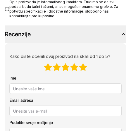
Opis proizvoda je informativnog karaktera. Trudimo se da svi
podaci budu tačni i ažurni, ali su moguće nenamerne greške. Za
potvrdu specifikacije i dodatne informacije, slobodno nas
kontaktirajte pre kupovine.
Recenzije
Kako biste ocenili ovaj proizvod na skali od 1 do 5?
Ime
Email adresa
Podelite svoje mišljenje