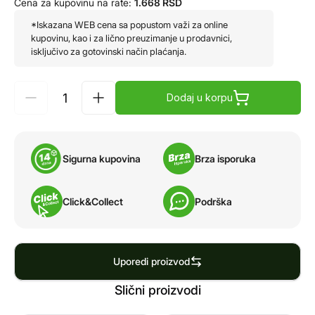
Cena za kupovinu na rate:
1.668
RSD
*Iskazana WEB cena sa popustom važi za online
kupovinu, kao i za lično preuzimanje u prodavnici,
isključivo za gotovinski način plaćanja.
Dodaj u korpu
Sigurna kupovina
Brza isporuka
Click&Collect
Podrška
Uporedi proizvod
Slični proizvodi