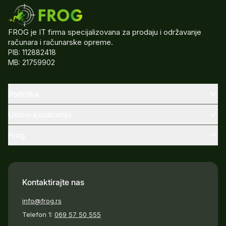
FROG je IT firma specijalizovana za prodaju i održavanje
računara i računarske opreme.
PIB: 112882418
MB: 21759902
Podrška
Uslovi korišćenja
Frog
Kontaktirajte nas
info@frog.rs
Telefon 1:
069 57 50 555