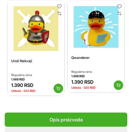
Qwanderer
Uroš Nekvaji
Regularna cena
Regularna cena
1.668
RSD
1.668
RSD
1.390
RSD
1.390
RSD
Ušteda:
-320
RSD
Ušteda:
-320
RSD
Opis proizvoda