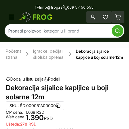
info@frog.rs
069 57 50 555
Početna
Igračke, dečija i
Dekoracija sijalice
strana
školska oprema
kapljice u boji solarne 12m
Dodaj u listu želja
Podeli
Dekoracija sijalice kapljice u boji
solarne 12m
SKU:
ŠDI000051A00000
MP cena:
1.668
RSD
1.390
Web cena:
RSD
Ušteda:
278
RSD