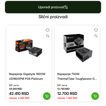
Uporedi proizvod
Slični proizvodi
Napajanje Gigabyte 1600W
Napajanje 750W
UD1600PM PG5 Platinum
ThermalTake Toughpower GT
80 plus Gold
MP cena:
MP cena:
46.900
RSD
13.780
RSD
42.410
RSD
12.700
RSD
Ušteda:
4.490
RSD
Ušteda:
1.080
RSD