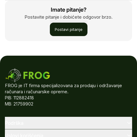
Imate pitanje?
Postavite pitanje i dobićete odgovor brzo.
Postavi pitanje
FROG je IT firma specijalizovana za prodaju i održavanje
računara i računarske opreme.
PIB: 112882418
MB: 21759902
Podrška
Uslovi korišćenja