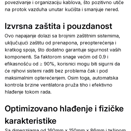
povezivanje i organizaciju kablova, što pozitivno utiče
na protok vazduha unutar kućišta i smanjuje nered.
Izvrsna zaštita i pouzdanost
Ovo napajanje dolazi sa brojnim zaštitnim sistemima,
uključujući zaštitu od prenapona, preopterećenja i
kratkog spoja, što dodatno garantuje sigurnost vaših
komponenti. Sa faktorom snage većim od 0.9 i
efikasnošću od ≥ 90%, korisnici mogu biti sigurni da
će njihovi sistemi raditi bez problema čak i pod
maksimalnim opterećenjem. Osim toga, automatska
kontrola brzine ventilatora pruža tiho i efektivno
hlađenje tokom rada.
Optimizovano hlađenje i fizičke
karakteristike
Sa dimenzijama od 160mm x 150mm x 86mm i težinom