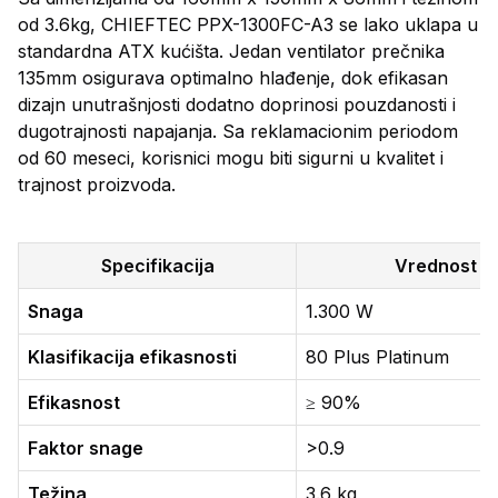
od 3.6kg, CHIEFTEC PPX-1300FC-A3 se lako uklapa u
standardna ATX kućišta. Jedan ventilator prečnika
135mm osigurava optimalno hlađenje, dok efikasan
dizajn unutrašnjosti dodatno doprinosi pouzdanosti i
dugotrajnosti napajanja. Sa reklamacionim periodom
od 60 meseci, korisnici mogu biti sigurni u kvalitet i
trajnost proizvoda.
Specifikacija
Vrednost
Snaga
1.300 W
Klasifikacija efikasnosti
80 Plus Platinum
Efikasnost
≥ 90%
Faktor snage
>0.9
Težina
3.6 kg