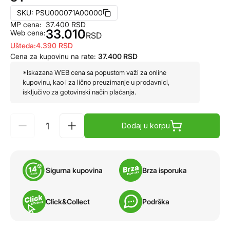
SKU:
PSU000071A00000
MP cena:
37.400
RSD
33.010
Web cena:
RSD
Ušteda:
4.390
RSD
Cena za kupovinu na rate:
37.400
RSD
*Iskazana WEB cena sa popustom važi za online
kupovinu, kao i za lično preuzimanje u prodavnici,
isključivo za gotovinski način plaćanja.
Dodaj u korpu
Sigurna kupovina
Brza isporuka
Click&Collect
Podrška