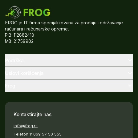
FROG je IT firma specijalizovana za prodaju i održavanje
računara i računarske opreme.
PIB: 112882418
MB: 21759902
Podrška
Uslovi korišćenja
Frog
Kontaktirajte nas
info@frog.rs
Telefon 1:
069 57 50 555