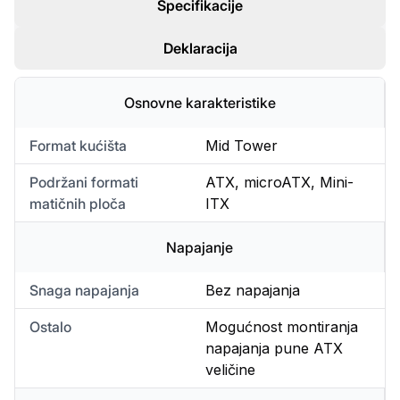
Specifikacije
Deklaracija
Osnovne karakteristike
Format kućišta
Mid Tower
Podržani formati
ATX, microATX, Mini-
matičnih ploča
ITX
Napajanje
Snaga napajanja
Bez napajanja
Ostalo
Mogućnost montiranja
napajanja pune ATX
veličine