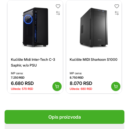
Kućište Midi Inter-Tech C-3
Kućište MIDI Sharkoon S1000
Saphir, w/o PSU
MP cena:
MP cena:
7.250
RSD
8.750
RSD
6.680
RSD
8.070
RSD
Ušteda:
570
RSD
Ušteda:
680
RSD
Opis proizvoda