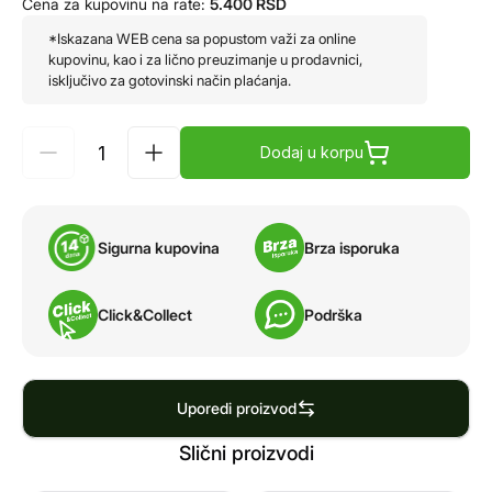
Cena za kupovinu na rate:
5.400
RSD
*Iskazana WEB cena sa popustom važi za online
kupovinu, kao i za lično preuzimanje u prodavnici,
isključivo za gotovinski način plaćanja.
Dodaj u korpu
Sigurna kupovina
Brza isporuka
Click&Collect
Podrška
Uporedi proizvod
Slični proizvodi