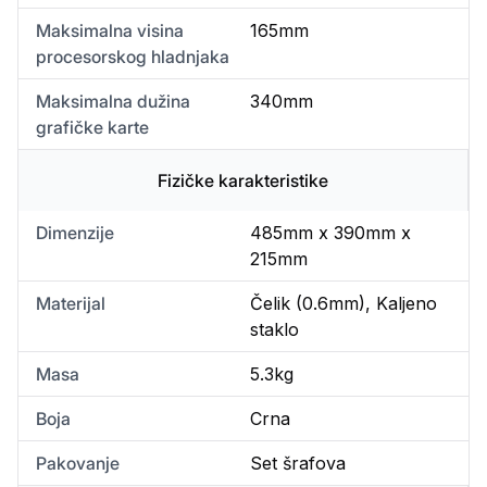
Maksimalna visina
165mm
procesorskog hladnjaka
Maksimalna dužina
340mm
grafičke karte
Fizičke karakteristike
Dimenzije
485mm x 390mm x
215mm
Materijal
Čelik (0.6mm), Kaljeno
staklo
Masa
5.3kg
Boja
Crna
Pakovanje
Set šrafova