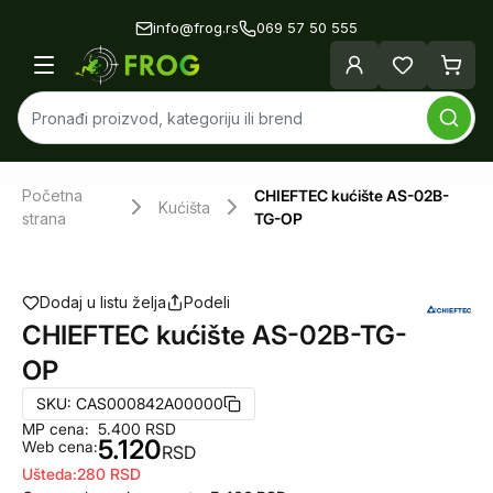
info@frog.rs
069 57 50 555
Početna
CHIEFTEC kućište AS-02B-
Kućišta
strana
TG-OP
Dodaj u listu želja
Podeli
CHIEFTEC kućište AS-02B-TG-
OP
SKU:
CAS000842A00000
MP cena:
5.400
RSD
5.120
Web cena:
RSD
Ušteda:
280
RSD