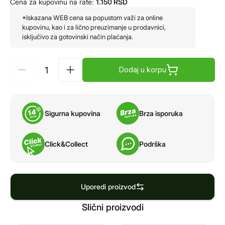
Cena za kupovinu na rate:
1.150
RSD
*Iskazana WEB cena sa popustom važi za online
kupovinu, kao i za lično preuzimanje u prodavnici,
isključivo za gotovinski način plaćanja.
Dodaj u korpu
Sigurna kupovina
Brza isporuka
Click&Collect
Podrška
Uporedi proizvod
Slični proizvodi