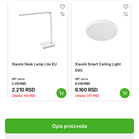
Xiaomi Desk Lamp Lite EU
Xiaomi Smart Ceiling Light
D40
MP cena:
MP cena:
2.310
RSD
8.530
RSD
2.210
RSD
8.160
RSD
Ušteda:
100
RSD
Ušteda:
370
RSD
Opis proizvoda