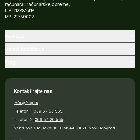
računara i računarske opreme.
PIB: 112882418
MB: 21759902
Podrška
Uslovi korišćenja
Frog
Kontaktirajte nas
info@frog.rs
Telefon 1:
069 57 50 555
Telefon 2:
069 57 20 555
Nehruova 51a, lokal 16, Blok 44, 11070 Novi Beograd