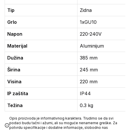
Tip
Zidna
Grlo
1xGU10
Napon
220-240V
Materijal
Aluminijum
Dužina
385 mm
Širina
245 mm
Visina
220 mm
IP zaštita
IP44
Težina
0.3 kg
Opis proizvoda je informativnog karaktera. Trudimo se da svi
podaci budu tačni i ažurni, ali su moguće nenamerne greške. Za
potvrdu specifikacije i dodatne informacije, slobodno nas