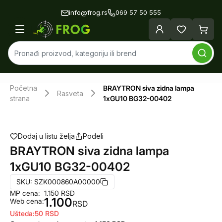
info@frog.rs
069 57 50 555
Početna
BRAYTRON siva zidna lampa
Rasveta
strana
1xGU10 BG32-00402
Dodaj u listu želja
Podeli
BRAYTRON siva zidna lampa
1xGU10 BG32-00402
SKU:
SZK000860A00000
MP cena:
1.150
RSD
1.100
Web cena:
RSD
Ušteda:
50
RSD