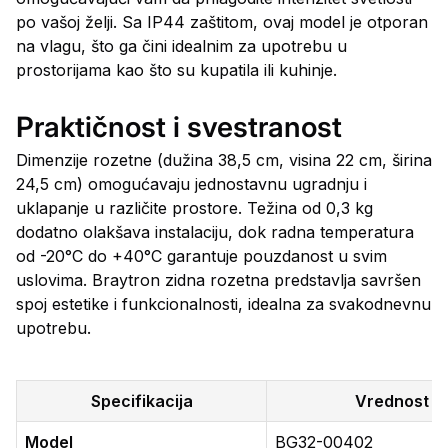
po vašoj želji. Sa IP44 zaštitom, ovaj model je otporan
na vlagu, što ga čini idealnim za upotrebu u
prostorijama kao što su kupatila ili kuhinje.
Praktičnost i svestranost
Dimenzije rozetne (dužina 38,5 cm, visina 22 cm, širina
24,5 cm) omogućavaju jednostavnu ugradnju i
uklapanje u različite prostore. Težina od 0,3 kg
dodatno olakšava instalaciju, dok radna temperatura
od -20°C do +40°C garantuje pouzdanost u svim
uslovima. Braytron zidna rozetna predstavlja savršen
spoj estetike i funkcionalnosti, idealna za svakodnevnu
upotrebu.
Specifikacija
Vrednost
Model
BG32-00402