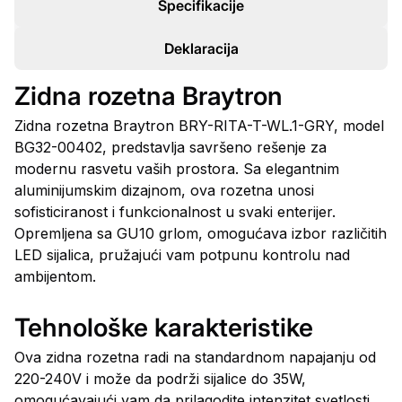
Specifikacije
Deklaracija
Zidna rozetna Braytron
Zidna rozetna Braytron BRY-RITA-T-WL.1-GRY, model
BG32-00402, predstavlja savršeno rešenje za
modernu rasvetu vaših prostora. Sa elegantnim
aluminijumskim dizajnom, ova rozetna unosi
sofisticiranost i funkcionalnost u svaki enterijer.
Opremljena sa GU10 grlom, omogućava izbor različitih
LED sijalica, pružajući vam potpunu kontrolu nad
ambijentom.
Tehnološke karakteristike
Ova zidna rozetna radi na standardnom napajanju od
220-240V i može da podrži sijalice do 35W,
omogućavajući vam da prilagodite intenzitet svetlosti