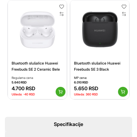
Bluetooth slušalice Huawei
Bluetooth slušalice Huawei
Freebuds SE 2 Ceramic Bele
Freebuds SE 3 Black
Regularna cena
MP cena:
5.640
RSD
6.010
RSD
4.700
RSD
5.650
RSD
Ušteda:
-40
RSD
Ušteda:
360
RSD
Specifikacije