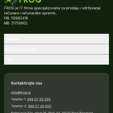
FROG je IT firma specijalizovana za prodaju i održavanje
računara i računarske opreme.
PIB: 112882418
MB: 21759902
Podrška
Uslovi korišćenja
Frog
Kontaktirajte nas
info@frog.rs
Telefon 1:
069 57 50 555
Telefon 2:
069 57 20 555
Nehruova 51a, lokal 16, Blok 44, 11070 Novi Beograd