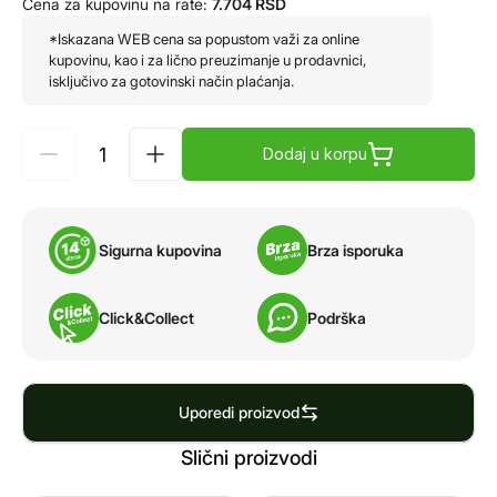
Cena za kupovinu na rate:
7.704
RSD
*Iskazana WEB cena sa popustom važi za online
kupovinu, kao i za lično preuzimanje u prodavnici,
isključivo za gotovinski način plaćanja.
Dodaj u korpu
Sigurna kupovina
Brza isporuka
Click&Collect
Podrška
Uporedi proizvod
Slični proizvodi