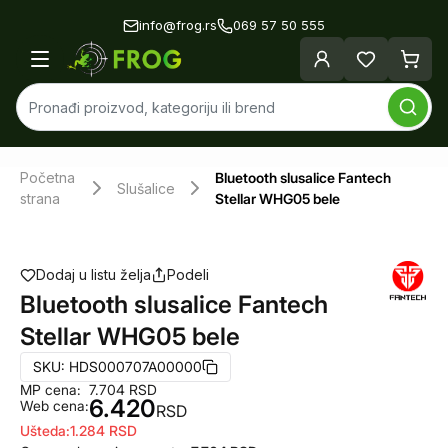
info@frog.rs
069 57 50 555
Početna
Bluetooth slusalice Fantech
Slušalice
strana
Stellar WHG05 bele
Dodaj u listu želja
Podeli
Bluetooth slusalice Fantech
Stellar WHG05 bele
SKU:
HDS000707A00000
MP cena:
7.704
RSD
6.420
Web cena:
RSD
Ušteda:
1.284
RSD