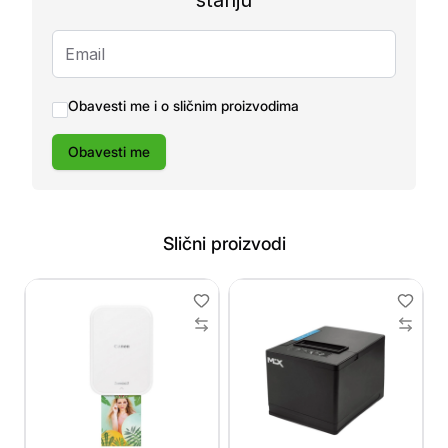
stanju
Obavesti me i o sličnim proizvodima
Obavesti me
Slični proizvodi