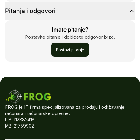
Pitanja i odgovori
Imate pitanje?
Postavite pitanje i dobićete odgovor brzo.
Postavi pitanje
FROG je IT firma specijalizovana za prodaju i održavanje
računara i računarske opreme.
PIB: 112882418
MB: 21759902