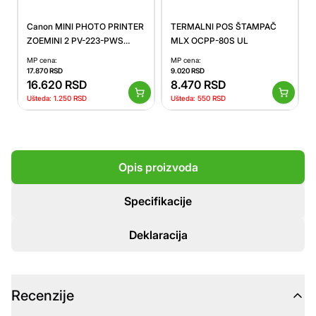
Canon MINI PHOTO PRINTER
TERMALNI POS ŠTAMPAČ
ZOEMINI 2 PV-223-PWS
MLX OCPP-80S UL
EMEA HB
MP cena:
MP cena:
17.870
RSD
9.020
RSD
16.620
RSD
8.470
RSD
Ušteda:
1.250
RSD
Ušteda:
550
RSD
Opis proizvoda
Specifikacije
Deklaracija
Recenzije