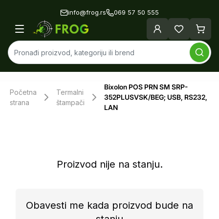
info@frog.rs
069 57 50 555
Bixolon POS PRN SM SRP-
Početna
Termalni
352PLUSVSK/BEG; USB, RS232,
strana
štampači
LAN
Proizvod nije na stanju.
Obavesti me kada proizvod bude na