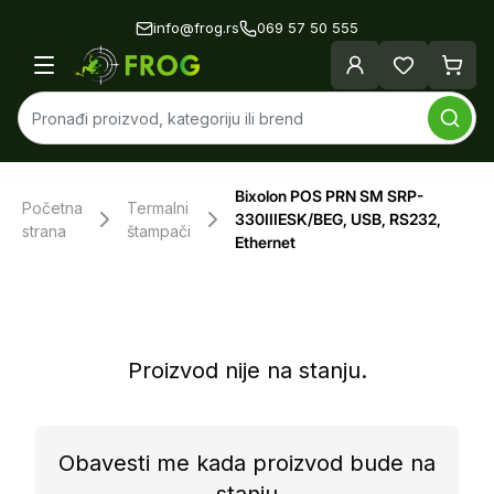
info@frog.rs
069 57 50 555
Bixolon POS PRN SM SRP-
Početna
Termalni
330IIIESK/BEG, USB, RS232,
strana
štampači
Ethernet
Proizvod nije na stanju.
Obavesti me kada proizvod bude na