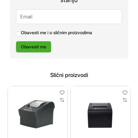
stanju
Obavesti me i o sličnim proizvodima
Obavesti me
Slični proizvodi