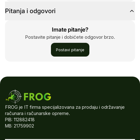
Pitanja i odgovori
Imate pitanje?
Postavite pitanje i dobićete odgovor brzo.
Postavi pitanje
FROG je IT firma specijalizovana za prodaju i održavanje
računara i računarske opreme.
PIB: 112882418
MB: 21759902