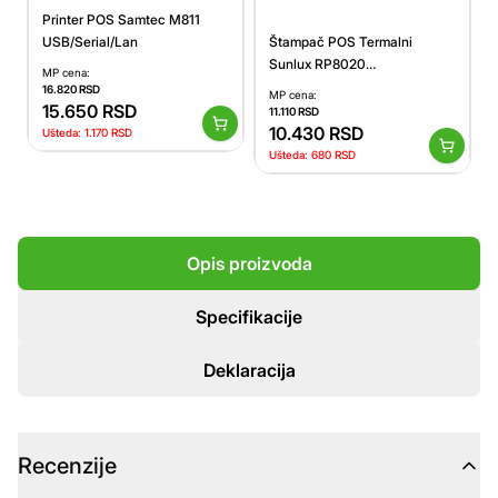
Printer POS Samtec M811
Štampač POS Termalni
USB/Serial/Lan
Sunlux RP8020
MP cena:
/200mms/80mm/USB + LAN
16.820
RSD
MP cena:
15.650
RSD
11.110
RSD
10.430
RSD
Ušteda:
1.170
RSD
Ušteda:
680
RSD
Opis proizvoda
Specifikacije
Deklaracija
Recenzije