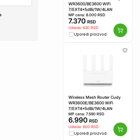
WR3600/BE3600 WiFi
7/EXT4x5dBi/1W/4LAN
a
MP cena:
8.000
RSD
7.370
RSD
Ušteda:
630
RSD
Uporedi proizvod
Wireless Mesh Router Cudy
WR3600E/BE3600 WiFi
7/EXT4x5dBi/1W/4LAN
MP cena:
7.590
RSD
6.990
RSD
Ušteda:
600
RSD
Uporedi proizvod