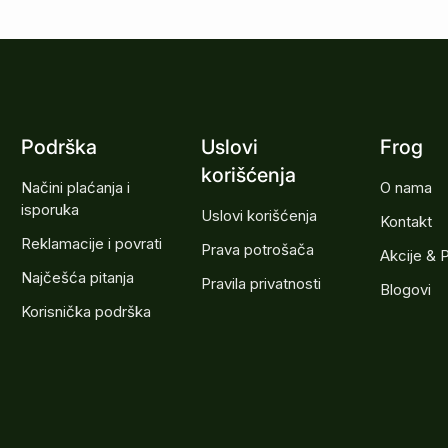
Podrška
Uslovi
Frog
korišćenja
Načini plaćanja i
O nama
isporuka
Uslovi korišćenja
Kontakt
Reklamacije i povrati
Prava potrošača
Akcije & 
Najčešća pitanja
Pravila privatnosti
Blogovi
Korisnička podrška