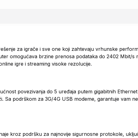
šenje za igrače i sve one koji zahtevaju vrhunske perfor
j ruter omogućava brzine prenosa podataka do 2402 Mbit/
nline igre i streaming visoke rezolucije.
nost povezivanja do 5 uređaja putem gigabitnih Ethernet
mreži. Sa podrškom za 3G/4G USB modeme, garantuje vam n
oznaje kroz podršku za najnovije sigurnosne protokole, ukl