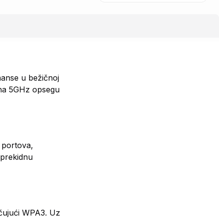
manse u bežičnoj
s na 5GHz opsegu
 portova,
eprekidnu
jučujući WPA3. Uz