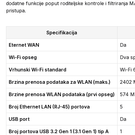
dodatne funkcije poput roditeljske kontrole i filtriranj
pristupa.
Specifikacija
Eternet WAN
Da
Wi-Fi opseg
Dva s
Vrhunski Wi-Fi standard
Wi-Fi 
Brzina prenosa podataka za WLAN (maks.)
2402 M
Brzine prenosa WLAN podataka (prvi opseg)
574 Mb
Broj Ethernet LAN (RJ-45) portova
5
USB port
Da
Broj portova USB 3.2 Gen 1 (3.1 Gen 1) tip A
1