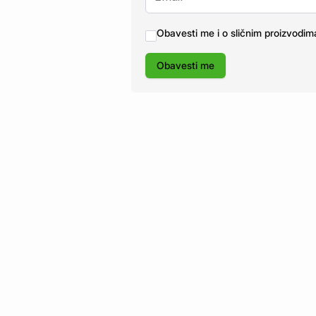
Obavesti me i o sličnim proizvodim
Obavesti me