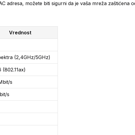
a MAC adresa, možete biti sigurni da je vaša mreža zaštićena
Vrednost
pektra (2,4GHz/5GHz)
6 (802.11ax)
bit/s
it/s