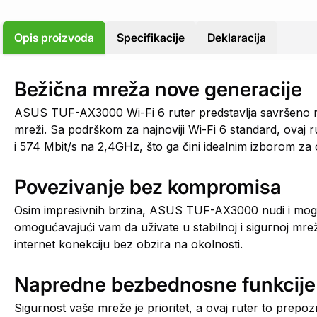
Opis proizvoda
Specifikacije
Deklaracija
Bežična mreža nove generacije
ASUS TUF-AX3000 Wi-Fi 6 ruter predstavlja savršeno re
mreži. Sa podrškom za najnoviji Wi-Fi 6 standard, ova
i 574 Mbit/s na 2,4GHz, što ga čini idealnim izborom za o
Povezivanje bez kompromisa
Osim impresivnih brzina, ASUS TUF-AX3000 nudi i moguć
omogućavajući vam da uživate u stabilnoj i sigurnoj 
internet konekciju bez obzira na okolnosti.
Napredne bezbednosne funkcije
Sigurnost vaše mreže je prioritet, a ovaj ruter to prep