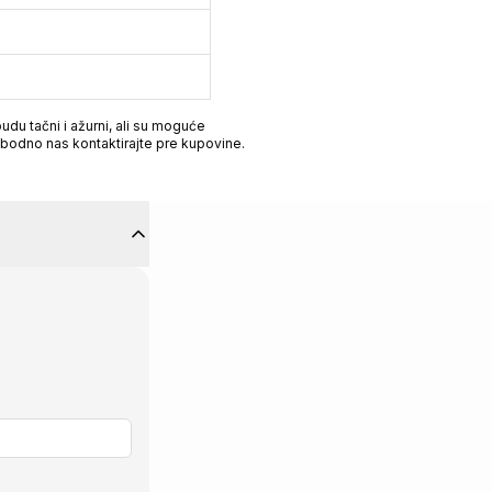
du tačni i ažurni, ali su moguće
obodno nas kontaktirajte pre kupovine.