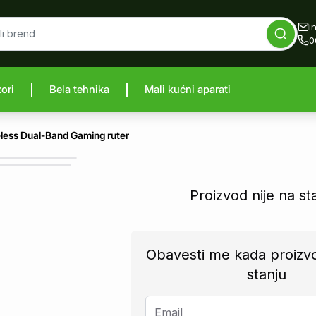
i
0
zori
Bela tehnika
Mali kućni aparati
proizvod
ess Dual-Band Gaming ruter
Proizvod nije na st
Obavesti me kada proizv
stanju