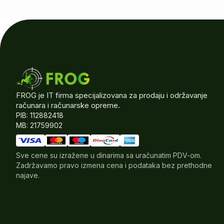
FROG je IT firma specijalizovana za prodaju i održavanje
računara i računarske opreme.
PIB: 112882418
MB: 21759902
Sve cene su izražene u dinarima sa uračunatim PDV-om.
Zadržavamo pravo izmena cena i podataka bez prethodne
najave.