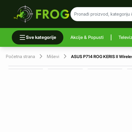
Sve kategorije
Akcije & Popusti
Televi
Uporedi 
Početna strana
Miševi
ASUS P714 ROG KERIS II Wireles