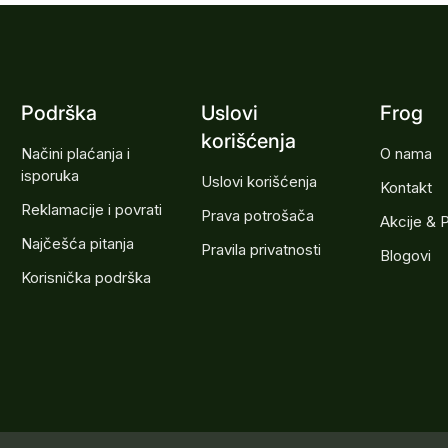
Podrška
Uslovi
Frog
korišćenja
Načini plaćanja i
O nama
isporuka
Uslovi korišćenja
Kontakt
Reklamacije i povrati
Prava potrošača
Akcije & 
Najčešća pitanja
Pravila privatnosti
Blogovi
Korisnička podrška