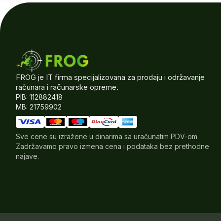
FROG je IT firma specijalizovana za prodaju i održavanje
računara i računarske opreme.
PIB: 112882418
MB: 21759902
Sve cene su izražene u dinarima sa uračunatim PDV-om.
Zadržavamo pravo izmena cena i podataka bez prethodne
najave.