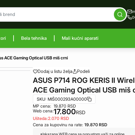
i
0
zori
Bela tehnika
Mali kućni aparati
proizvod
s ACE Gaming Optical USB miš crni
Dodaj u listu želja
Podeli
ASUS P714 ROG KERIS II Wire
ACE Gaming Optical USB miš c
SKU:
MIŠ000293A00000
MP cena:
19.870
RSD
17.800
Web cena:
RSD
Ušteda:
2.070
RSD
Cena za kupovinu na rate:
19.870
RSD
*Iskazana WEB cena sa popustom važi za online