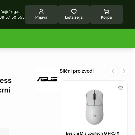
nfo@frog.rs
69 57 50 555
Prijava
Lista želja
Korpa
Slični proizvodi
Previous sl
Next 
less
rni
Bežični Miš Logitech G PRO X