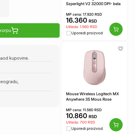
Szperlight V2 32000 DPI- bela
MP cena:
17.920
RSD
16.360
RSD
Ušteda:
1.560
RSD
 korpu
Uporedi proizvod
na
od kupovine.
Beogradu,
Mouse Wireless Logitech MX
Anywhere 3S Mous Rose
MP cena:
11.560
RSD
10.860
RSD
Ušteda:
700
RSD
Uporedi proizvod