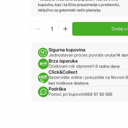
kupovinu, kao i za lično preuzimanje u prodavnici,
isključivo za gotovinski način plaćanja.
Dodaj u
Sigurna kupovina
Jednostavan proces povrata unutar
14 da
Brza isporuka
Očekivani rok otpreme
1-3 radna dana
Click&Collect
Rezervišite online i preuzmite na Novom 
bez troškova dostave
.
Podrška
Pomoć pri kupovini
069 57 50 555