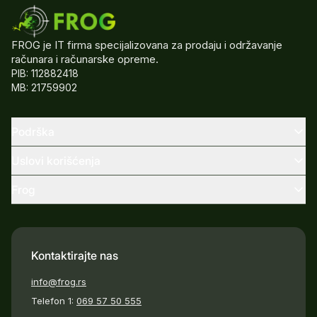
FROG je IT firma specijalizovana za prodaju i održavanje
računara i računarske opreme.
PIB: 112882418
MB: 21759902
Podrška
Uslovi korišćenja
Frog
Kontaktirajte nas
info@frog.rs
Telefon 1:
069 57 50 555