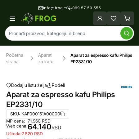
info@frog.rs
069 57 50 555
Početna
Aparati
Aparat za espresso kafu Philips
strana
za kafu
EP2331/10
Dodaj u listu želja
Podeli
Aparat za espresso kafu Philips
EP2331/10
SKU:
KAF000151A00000
MP cena:
71.960
RSD
64.140
Web cena:
RSD
Ušteda:
7.820
RSD