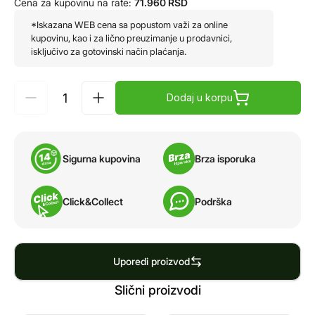
Cena za kupovinu na rate:
71.960
RSD
*Iskazana WEB cena sa popustom važi za online
kupovinu, kao i za lično preuzimanje u prodavnici,
isključivo za gotovinski način plaćanja.
Dodaj u korpu
Sigurna kupovina
Brza isporuka
Click&Collect
Podrška
Uporedi proizvod
Slični proizvodi