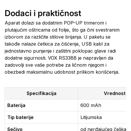
Dodaci i praktičnost
Aparat dolazi sa dodatnim POP-UP trimerom i
plutajućim oštricama od folije, što ga čini svestranim
izborom za različite stilove brijanja. U paketu se
takođe nalaze četkica za čišćenje, USB kabl za
jednostavno punjenje i zaštitni poklopac glave radi
dodatne sigurnosti. VOX RS338B je napravljen da
zadovolji sve vaše potrebe za ličnom njegom i
obezbedi maksimalnu udobnost prilikom korišćenja.
Specifikacija
Vrednost
Baterija
600 mAh
Tip baterije
Litijumska
Sečivo
od nerđajućeg čelika