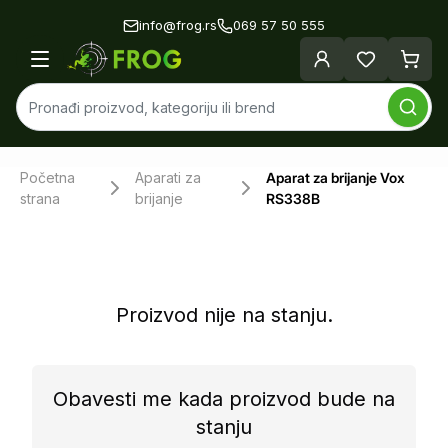
info@frog.rs
069 57 50 555
Početna
Aparati za
Aparat za brijanje Vox
strana
brijanje
RS338B
Proizvod nije na stanju.
Obavesti me kada proizvod bude na
stanju