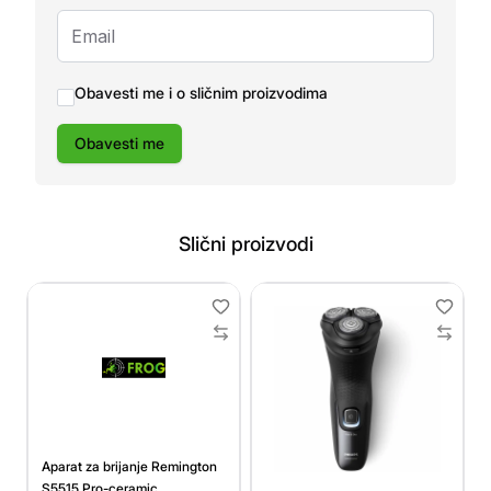
Obavesti me i o sličnim proizvodima
Obavesti me
Slični proizvodi
Aparat za brijanje Remington
S5515 Pro-ceramic