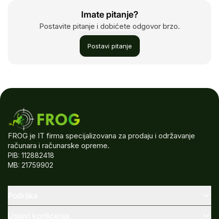
Imate pitanje?
Postavite pitanje i dobićete odgovor brzo.
Postavi pitanje
FROG je IT firma specijalizovana za prodaju i održavanje
računara i računarske opreme.
PIB: 112882418
MB: 21759902
Podrška
Uslovi korišćenja