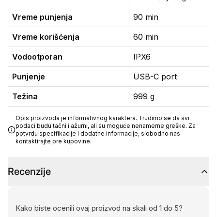
Vreme punjenja
90 min
Vreme korišćenja
60 min
Vodootporan
IPX6
Punjenje
USB-C port
Težina
999 g
Opis proizvoda je informativnog karaktera. Trudimo se da svi
podaci budu tačni i ažurni, ali su moguće nenamerne greške. Za
potvrdu specifikacije i dodatne informacije, slobodno nas
kontaktirajte pre kupovine.
Recenzije
Kako biste ocenili ovaj proizvod na skali od 1 do 5?