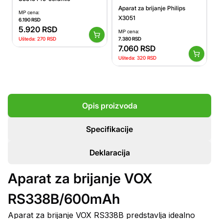
Aparat za brijanje Philips
MP cena:
X3051
6.190
RSD
5.920
RSD
MP cena:
7.380
RSD
Ušteda:
270
RSD
7.060
RSD
Ušteda:
320
RSD
Opis proizvoda
Specifikacije
Deklaracija
Aparat za brijanje VOX
RS338B/600mAh
Aparat za brijanje VOX RS338B predstavlja idealno