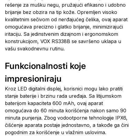
rešenje za mušku negu, pružajući efikasno i udobno
brijanje bez obzira na tip kože. Opremljen visoko
kvalitetnim sečivom od nerđajućeg čelika, ovaj aparat
omogućava precizno i glatko brijanje, minimizirajući
iritaciju. Sa jedinstvenim dizajnom i ergonomskom
konstrukcijom, VOX RS338B se savršeno uklapa u
vašu svakodnevnu rutinu.
Funkcionalnosti koje
impresioniraju
Kroz LED digitalni displej, korisnici mogu lako pratiti
stanje baterije i brzinu rada uređaja. Sa litijumskom
baterijom kapaciteta 600 mAh, ovaj aparat
omogućava do 60 minuta korišćenja nakon samo 90
minuta punjenja. Zbog vodootporne tehnologije IPX6,
čišćenje aparata postaje jednostavno, a takođe ga čini
pogodnim za korišćenje u vlažnim uslovima.