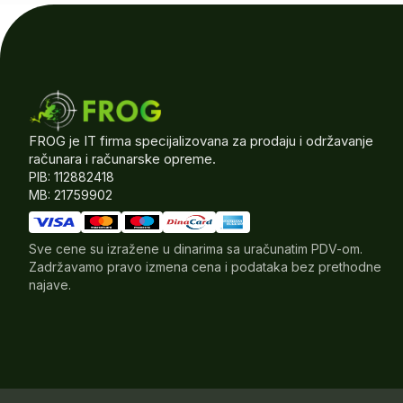
FROG je IT firma specijalizovana za prodaju i održavanje
računara i računarske opreme.
PIB: 112882418
MB: 21759902
Sve cene su izražene u dinarima sa uračunatim PDV-om.
Zadržavamo pravo izmena cena i podataka bez prethodne
najave.