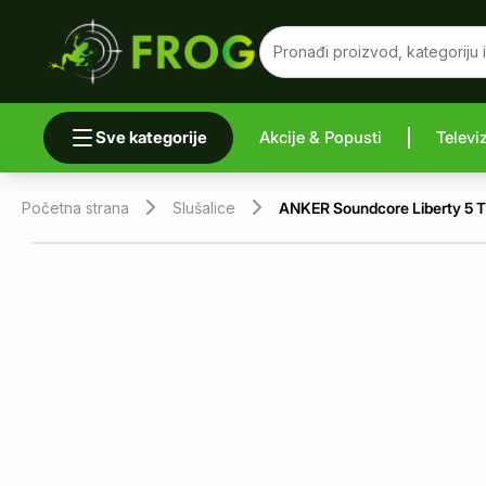
Sve kategorije
Akcije & Popusti
Televi
Uporedi 
Početna strana
Slušalice
ANKER Soundcore Liberty 5 