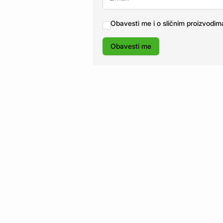
Obavesti me i o sličnim proizvodim
Obavesti me