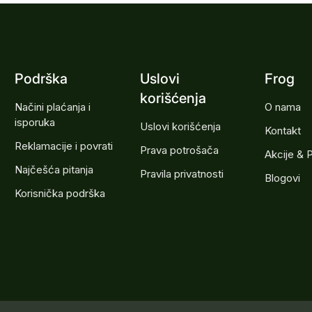
Podrška
Uslovi
Frog
korišćenja
Načini plaćanja i
O nama
isporuka
Uslovi korišćenja
Kontakt
Reklamacije i povrati
Prava potrošača
Akcije & 
Najčešća pitanja
Pravila privatnosti
Blogovi
Korisnička podrška