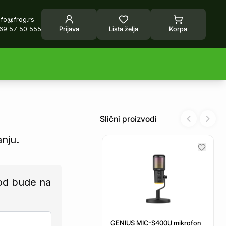
nfo@frog.rs
69 57 50 555
Prijava
Lista želja
Korpa
Slični proizvodi
Previous sl
Next 
anju.
od bude na
GENIUS MIC-S400U mikrofon