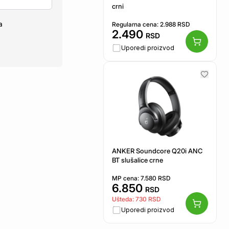
crni
a
Regularna cena:
2.988
RSD
2.490
RSD
Uporedi proizvod
ANKER Soundcore Q20i ANC
BT slušalice crne
MP cena:
7.580
RSD
6.850
RSD
Ušteda:
730
RSD
Uporedi proizvod