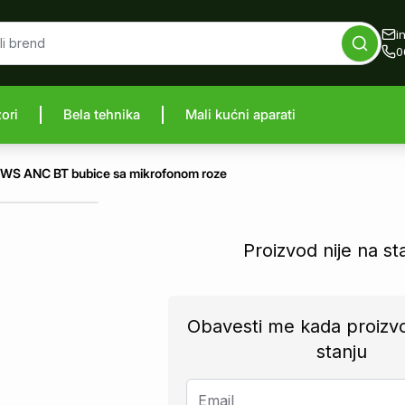
i
0
zori
Bela tehnika
Mali kućni aparati
proizvod
TWS ANC BT bubice sa mikrofonom roze
Proizvod nije na st
Obavesti me kada proizv
stanju