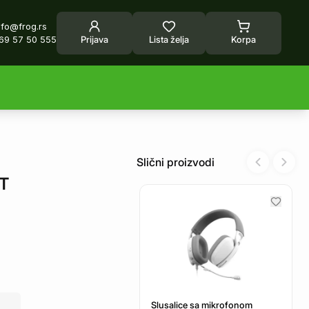
nfo@frog.rs
69 57 50 555
Prijava
Lista želja
Korpa
Slični proizvodi
Previous sl
Next 
BT
Slusalice sa mikrofonom