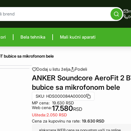
i
0
zori
Bela tehnika
Mali kućni aparati
proizvod
T bubice sa mikrofonom bele
Dodaj u listu želja
Podeli
ANKER Soundcore AeroFit 2 
bubice sa mikrofonom bele
SKU:
HDS000084A00000
MP cena:
19.630
RSD
17.580
Web cena:
RSD
Ušteda:
2.050
RSD
Cena za kupovinu na rate:
19.630
RSD
*Iskazana WEB cena sa popustom važi za online