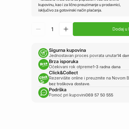
kupovinu, kao i za lično preuzimanje u prodavnici,
isključivo za gotovinski način plaćanja.
Dodaj u
Sigurna kupovina
Jednostavan proces povrata unutar
14 da
Brza isporuka
Očekivani rok otpreme
1-3 radna dana
Click&Collect
Rezervišite online i preuzmite na Novom 
bez troškova dostave
.
Podrška
Pomoć pri kupovini
069 57 50 555