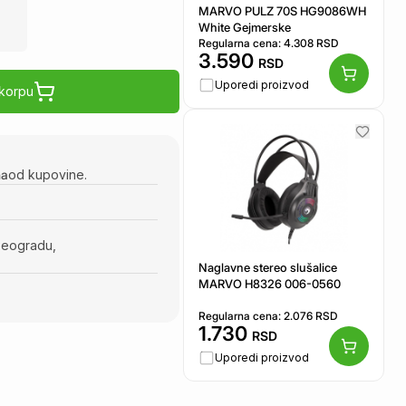
MARVO PULZ 70S HG9086WH
White Gejmerske
Regularna cena:
4.308
RSD
3.590
RSD
Uporedi proizvod
 korpu
na
od kupovine.
Beogradu,
Naglavne stereo slušalice
MARVO H8326 006-0560
Regularna cena:
2.076
RSD
1.730
RSD
Uporedi proizvod