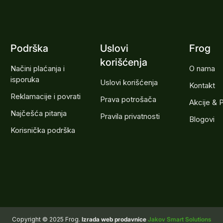
Podrška
Uslovi
Frog
korišćenja
Načini plaćanja i
O nama
isporuka
Uslovi korišćenja
Kontakt
Reklamacije i povrati
Prava potrošača
Akcije & 
Najčešća pitanja
Pravila privatnosti
Blogovi
Korisnička podrška
Copyright © 2025 Frog.
Izrada web prodavnice
Jakov Smart Solutions