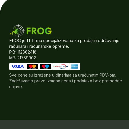
FROG je IT firma specijalizovana za prodaju i održavanje
računara i računarske opreme.
PIB: 112882418
MB: 21759902
Sve cene su izražene u dinarima sa uračunatim PDV-om.
Zadržavamo pravo izmena cena i podataka bez prethodne
najave.