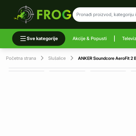
Sve kategorije
Akcije & Popusti
Televi
Uporedi 
Početna strana
Slušalice
ANKER Soundcore AeroFit 2 B