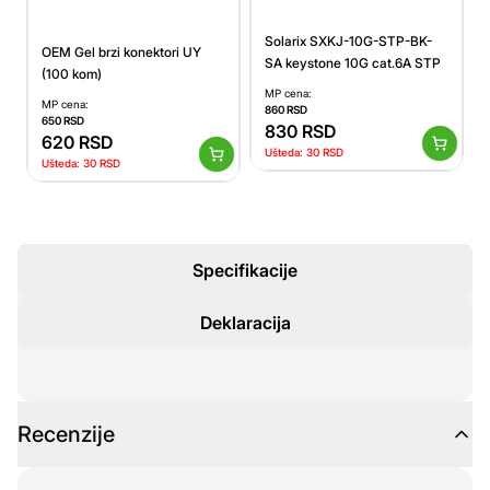
Solarix SXKJ-10G-STP-BK-
OEM Gel brzi konektori UY
SA keystone 10G cat.6A STP
(100 kom)
MP cena:
MP cena:
860
RSD
650
RSD
830
RSD
620
RSD
Ušteda:
30
RSD
Ušteda:
30
RSD
Specifikacije
Deklaracija
Recenzije