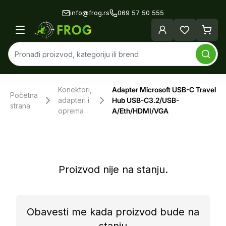
info@frog.rs
069 57 50 555
Konektori,
Adapter Microsoft USB-C Travel
Početna
adapteri i
Hub USB-C3.2/USB-
strana
oprema
A/Eth/HDMI/VGA
Proizvod nije na stanju.
Obavesti me kada proizvod bude na