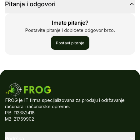
Pitanja i odgovori
Imate pitanje?
Postavite pitanje i dobićete odgovor brzo.
Postavi pitanje
FROG je IT firma specijalizovana za prodaju i održavanje
računara i računarske opreme.
PIB: 112882418
MB: 21759902
Podrška