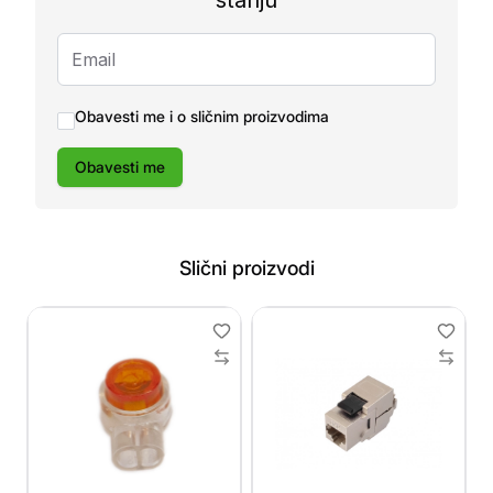
stanju
Obavesti me i o sličnim proizvodima
Obavesti me
Slični proizvodi